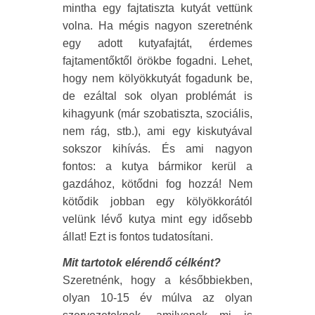
mintha egy fajtatiszta kutyát vettünk
volna. Ha mégis nagyon szeretnénk
egy adott kutyafajtát, érdemes
fajtamentőktől örökbe fogadni. Lehet,
hogy nem kölyökkutyát fogadunk be,
de ezáltal sok olyan problémát is
kihagyunk (már szobatiszta, szociális,
nem rág, stb.), ami egy kiskutyával
sokszor kihívás. És ami nagyon
fontos: a kutya bármikor kerül a
gazdához, kötődni fog hozzá! Nem
kötődik jobban egy kölyökkorától
velünk lévő kutya mint egy idősebb
állat! Ezt is fontos tudatosítani.
Mit tartotok elérendő célként?
Szeretnénk, hogy a későbbiekben,
olyan 10-15 év múlva az olyan