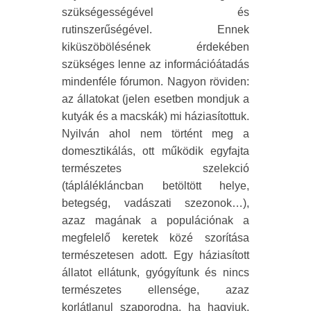
szükségességével és
rutinszerűségével. Ennek
kiküszöbölésének érdekében
szükséges lenne az információátadás
mindenféle fórumon. Nagyon röviden:
az állatokat (jelen esetben mondjuk a
kutyák és a macskák) mi háziasítottuk.
Nyilván ahol nem történt meg a
domesztikálás, ott működik egyfajta
természetes szelekció
(táplálékláncban betöltött helye,
betegség, vadászati szezonok…),
azaz magának a populációnak a
megfelelő keretek közé szorítása
természetesen adott. Egy háziasított
állatot ellátunk, gyógyítunk és nincs
természetes ellensége, azaz
korlátlanul szaporodna, ha hagyjuk.