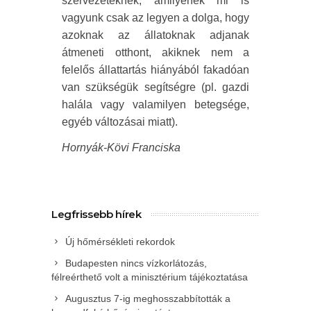
szervezeteknek, amilyenek mi is
vagyunk csak az legyen a dolga, hogy
azoknak az állatoknak adjanak
átmeneti otthont, akiknek nem a
felelős állattartás hiányából fakadóan
van szükségük segítségre (pl. gazdi
halála vagy valamilyen betegsége,
egyéb változásai miatt).
Hornyák-Kövi Franciska
Legfrissebb hírek
Új hőmérsékleti rekordok
Budapesten nincs vízkorlátozás,
félreérthető volt a minisztérium tájékoztatása
Augusztus 7-ig meghosszabbították a