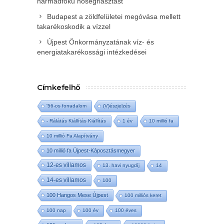
harmadfokú hőségriasztást
Budapest a zöldfelületei megóvása mellett
takarékoskodik a vízzel
Újpest Önkormányzatának víz- és
energiatakarékossági intézkedései
Címkefelhő
'56-os forradalom
(V)észjelzés
- Rálátás Kiállítás Kiállítás
1 év
10 millió fa
10 millió Fa Alapítvány
10 millió fa Újpest-Káposztásmegyer
12-es villamos
13. havi nyugdíj
14
14-es villamos
100
100 Hangos Mese Újpest
100 milliós keret
100 nap
100 év
100 éves