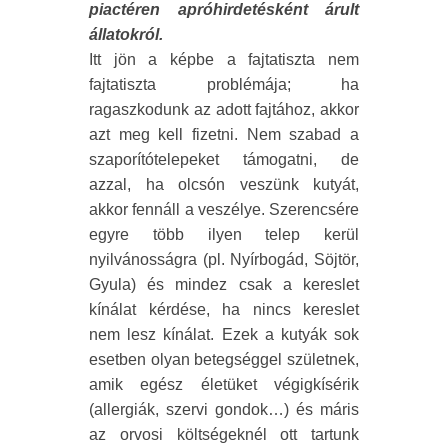
piactéren apróhirdetésként árult
állatokról.
Itt jön a képbe a fajtatiszta nem
fajtatiszta problémája; ha
ragaszkodunk az adott fajtához, akkor
azt meg kell fizetni. Nem szabad a
szaporítótelepeket támogatni, de
azzal, ha olcsón veszünk kutyát,
akkor fennáll a veszélye. Szerencsére
egyre több ilyen telep kerül
nyilvánosságra (pl. Nyírbogád, Söjtör,
Gyula) és mindez csak a kereslet
kínálat kérdése, ha nincs kereslet
nem lesz kínálat. Ezek a kutyák sok
esetben olyan betegséggel születnek,
amik egész életüket végigkísérik
(allergiák, szervi gondok…) és máris
az orvosi költségeknél ott tartunk