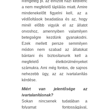
Rengeteg pl. az elhízott házi kedvenc
a nem megfelelő táplálás miatt. Amire
mindenekelőtt figyelni kell, az a
védőoltások beadatása és az, hogy
minél előbb vigyük el az állatot
orvoshoz, amennyiben valamilyen
betegségre kezdünk gyanakodni.
Ezek mellett persze semmilyen
módon nem szabad az állatokat
bántani és biztosítanunk kell a
megfelelő életkörülményeket
számukra. Ami még fontos, de sajnos
nehezebb ügy, az az ivartalanítás
kérdése.
Miért van jelentősége az
ivartalanításnak?
Sokan nincsenek tudatában a
folyamat fontosságával,