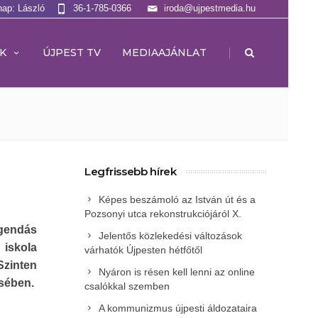
nap: László
36-1-785-0366
iroda@ujpestmedia.hu
|
K
ÚJPEST TV
MEDIAAJÁNLAT
Legfrissebb hírek
Képes beszámoló az István út és a
Pozsonyi utca rekonstrukciójáról X.
gendás
Jelentős közlekedési változások
 iskola
várhatók Újpesten hétfőtől
Szinten
Nyáron is résen kell lenni az online
ésében.
csalókkal szemben
A kommunizmus újpesti áldozataira