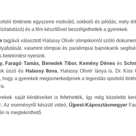
ortoló története egyszerre motiváló, sokkoló és példás, mely ér
zilabdázó) és a film készítőivel beszélgethettek a gyerekek.
e
tagjává választott Halassy Olivér olimpikonról szóló dokume
yafutását, valamint olimpiai és paralimpiai bajnokaink segíts
s betekintést nyerünk.
y, Faragó Tamás, Benedek Tibor, Kemény Dénes
és
Schm
nok úszó és
Halassy Ilona
, Halassy Olivér lánya is. Dr. Kiss
, hogy a gyerekek megismerkedjenek a legendás sportoló törté
ra.
yerekek saját kérdéseiket is feltehették, így még közelebb ker
. Az eseményről készült videó,
Újpest-Káposztásmegyer
Fac
n is megtekinthető.