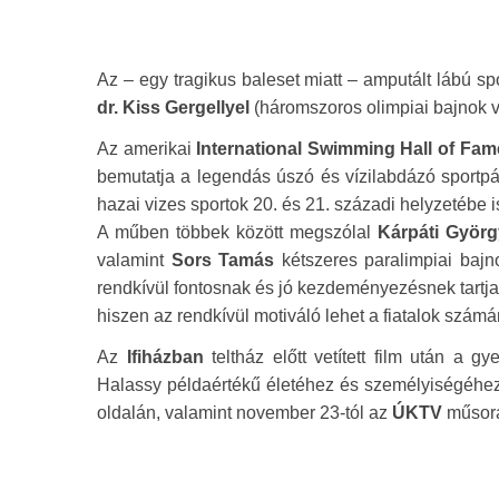
Az – egy tragikus baleset miatt – amputált lábú sp
dr. Kiss Gergellyel
(háromszoros olimpiai bajnok ví
Az amerikai
International Swimming Hall of Fam
bemutatja a legendás úszó és vízilabdázó sportpál
hazai vizes sportok 20. és 21. századi helyzetébe i
A műben többek között megszólal
Kárpáti Györg
valamint
Sors Tamás
kétszeres paralimpiai baj
rendkívül fontosnak és jó kezdeményezésnek tartja
hiszen az rendkívül motiváló lehet a fiatalok számá
Az
Ifiházban
teltház előtt vetített film után a g
Halassy példaértékű életéhez és személyiségéhez
oldalán, valamint november 23-tól az
ÚKTV
műsorá