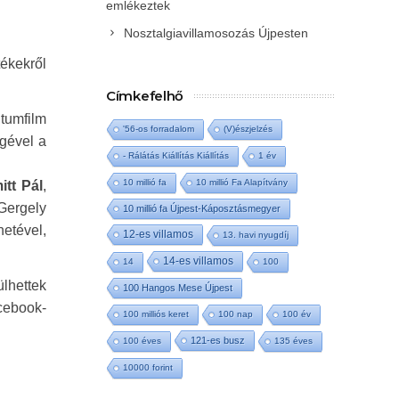
emlékeztek
Nosztalgiavillamosozás Újpesten
tékekről
Címkefelhő
ntumfilm
'56-os forradalom
(V)észjelzés
égével a
- Rálátás Kiállítás Kiállítás
1 év
10 millió fa
10 millió Fa Alapítvány
itt Pál
,
 Gergely
10 millió fa Újpest-Káposztásmegyer
netével,
12-es villamos
13. havi nyugdíj
14-es villamos
14
100
ülhettek
100 Hangos Mese Újpest
ebook-
100 milliós keret
100 nap
100 év
121-es busz
100 éves
135 éves
10000 forint