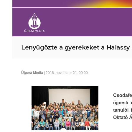
Lenyűgözte a gyerekeket a Halassy O
Újpest Média
| 2018. november 21. 00:00
Csodafe
újpesti 
tanulói
Oktató Á