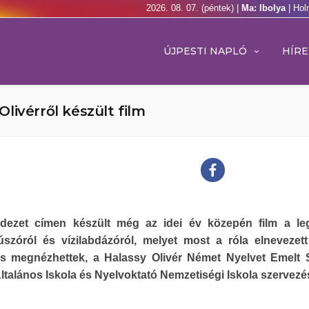
2026. 08. 07. (péntek) |
Ma: Ibolya
| Hol
ÚJPESTI NAPLÓ
HÍRE
livérről készült film
dezet címen készült még az idei év közepén film a le
úszóról és vízilabdázóról, melyet most a róla elnevezett
 is megnézhettek, a Halassy Olivér Német Nyelvet Emelt 
ltalános Iskola és Nyelvoktató Nemzetiségi Iskola szervez