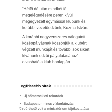
“Hétfő délután mindkét fél
megelégedésére peren kívül
megegyezett egymással klubunk és
korábbi vezetőedzőnk, Kozma István.
A korábbi negyvenszeres válogatott
középpályásnak köszönjük a klubért
végzett munkáját és további sok sikert
kívánunk edzői pályafutásához” –
olvasható a klub honlapján.
Legfrissebb hírek
Új hőmérsékleti rekordok
Budapesten nincs vízkorlátozás,
félreérthető volt a minisztérium tájékoztatása