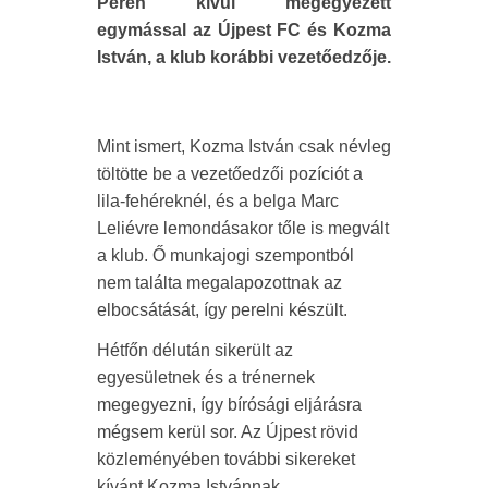
Peren kívül megegyezett
egymással az Újpest FC és Kozma
István, a klub korábbi vezetőedzője.
Mint ismert, Kozma István csak névleg
töltötte be a vezetőedzői pozíciót a
lila-fehéreknél, és a belga Marc
Leliévre lemondásakor tőle is megvált
a klub. Ő munkajogi szempontból
nem találta megalapozottnak az
elbocsátását, így perelni készült.
Hétfőn délután sikerült az
egyesületnek és a trénernek
megegyezni, így bírósági eljárásra
mégsem kerül sor. Az Újpest rövid
közleményében további sikereket
kívánt Kozma Istvánnak.