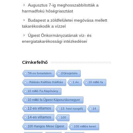
Augusztus 7-ig meghosszabbították a
harmadfokú hőségriasztást
Budapest a zöldfelületei megóvása mellett
takarékoskodik a vízzel
Újpest Önkormányzatának víz- és
energiatakarékossági intézkedései
Címkefelhő
'56-os forradalom
(V)észjelzés
- Rálátás Kiállítás Kiállítás
1 év
10 millió fa
10 millió Fa Alapítvány
10 millió fa Újpest-Káposztásmegyer
12-es villamos
13. havi nyugdíj
14
14-es villamos
100
100 Hangos Mese Újpest
100 milliós keret