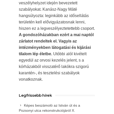
veszélyhelyzet idején bevezetett
szabályokat. Kanász-Nagy Máté
hangsúlyozta: leginkább az idősellátás
területén kell elővigyázatosnak lenni,
hiszen ez a legveszélyeztetettebb csoport.
A gondozóházakban ezért a mai naptól
zárlatot rendeltek el. Vagyis az
intézményekben látogatási és kijárási
tilalom lép életbe.
Utóbbi alól kivételt
egyedül az orvosi kezelés jelent, s a
kórházakból visszatérő lakókra szigorú
karantén-, és tesztelési szabályok
vonatkoznak.
Legfrissebb hírek
Képes beszámoló az István út és a
Pozsonyi utca rekonstrukciójáról X.