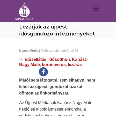
Lezárják az újpesti
idősgondozó intézményeket
Újpest Média
| 2020. szeptember 3. 12:55
idősellátás
,
Idősotthon
,
Kanász-
Nagy Máté
,
koronavírus
,
lezárás
Mától sem látogatni, sem elhagyni nem
lehet az újpesti gondozóházakat –
döntött az önkormányzat.
Az Újpest Médiának Kanász-Nagy Máté
népjóléti alpolgármester elmondta: a
védekezést nehezíti, hogy a tavaszi