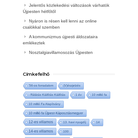
Jelentős közlekedési változások várhatók
Újpesten hétfőtől
Nyáron is résen kell lenni az online
csalókkal szemben
A kommunizmus újpesti áldozataira
emlékeztek
Nosztalgiavillamosozás Újpesten
Címkefelhő
'56-os forradalom
(V)észjelzés
- Rálátás Kiállítás Kiállítás
1 év
10 millió fa
10 millió Fa Alapítvány
10 millió fa Újpest-Káposztásmegyer
12-es villamos
13. havi nyugdíj
14
14-es villamos
100