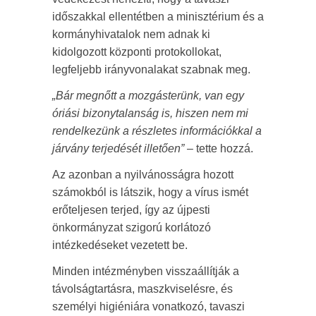
időszakkal ellentétben a minisztérium és a
kormányhivatalok nem adnak ki
kidolgozott központi protokollokat,
legfeljebb irányvonalakat szabnak meg.
„Bár megnőtt a mozgásterünk, van egy
óriási bizonytalanság is, hiszen nem mi
rendelkezünk a részletes információkkal a
járvány terjedését illetően”
– tette hozzá.
Az azonban a nyilvánosságra hozott
számokból is látszik, hogy a vírus ismét
erőteljesen terjed, így az újpesti
önkormányzat szigorú korlátozó
intézkedéseket vezetett be.
Minden intézményben visszaállítják a
távolságtartásra, maszkviselésre, és
személyi higiéniára vonatkozó, tavaszi