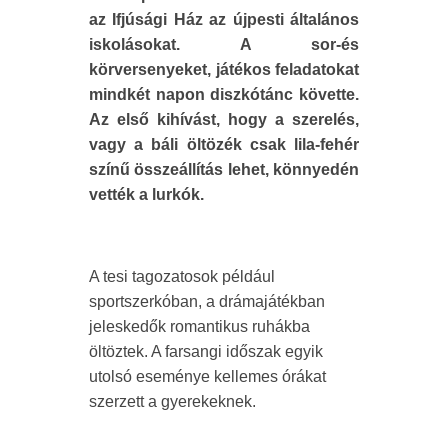
az Ifjúsági Ház az újpesti általános
iskolásokat. A sor-és
körversenyeket, játékos feladatokat
mindkét napon diszkótánc követte.
Az első kihívást, hogy a szerelés,
vagy a báli öltözék csak lila-fehér
színű összeállítás lehet, könnyedén
vették a lurkók.
A tesi tagozatosok például
sportszerkóban, a drámajátékban
jeleskedők romantikus ruhákba
öltöztek. A farsangi időszak egyik
utolsó eseménye kellemes órákat
szerzett a gyerekeknek.