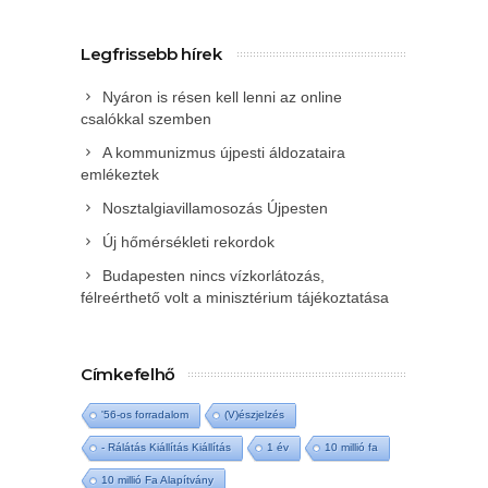
Legfrissebb hírek
Nyáron is résen kell lenni az online
csalókkal szemben
A kommunizmus újpesti áldozataira
emlékeztek
Nosztalgiavillamosozás Újpesten
Új hőmérsékleti rekordok
Budapesten nincs vízkorlátozás,
félreérthető volt a minisztérium tájékoztatása
Címkefelhő
'56-os forradalom
(V)észjelzés
- Rálátás Kiállítás Kiállítás
1 év
10 millió fa
10 millió Fa Alapítvány