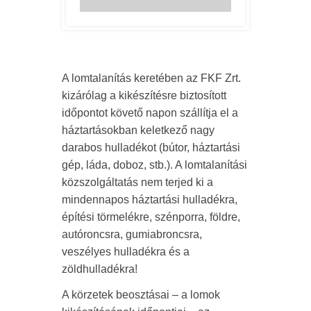
A lomtalanítás keretében az FKF Zrt.
kizárólag a kikészítésre biztosított
időpontot követő napon szállítja el a
háztartásokban keletkező nagy
darabos hulladékot (bútor, háztartási
gép, láda, doboz, stb.). A lomtalanítási
közszolgáltatás nem terjed ki a
mindennapos háztartási hulladékra,
építési törmelékre, szénporra, földre,
autóroncsra, gumiabroncsra,
veszélyes hulladékra és a
zöldhulladékra!
A körzetek beosztásai – a lomok