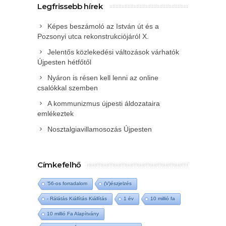
Legfrissebb hírek
Képes beszámoló az István út és a
Pozsonyi utca rekonstrukciójáról X.
Jelentős közlekedési változások várhatók
Újpesten hétfőtől
Nyáron is résen kell lenni az online
csalókkal szemben
A kommunizmus újpesti áldozataira
emlékeztek
Nosztalgiavillamosozás Újpesten
Címkefelhő
'56-os forradalom
(V)észjelzés
- Rálátás Kiállítás Kiállítás
1 év
10 millió fa
10 millió Fa Alapítvány