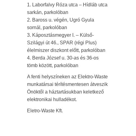
1. Laborfalvy Róza utca – Hídláb utca
sarkán, parkolóban
2. Baross u. végén, Ugró Gyula
sornál, parkolóban
3. Káposztásmegyer I. – Külső-
Szilágyi út 46., SPAR (régi Plus)
élelmiszer diszkont előtt, parkolóban
4. Berda József u. 30-as és 36-os
tömb között, parkolóban
A fenti helyszíneken az Elektro-Waste
munkatársai térítésmentesen átveszik
Önöktől a háztartásukban keletkező
elektronikai hulladékot.
Eletro-Waste Kft.