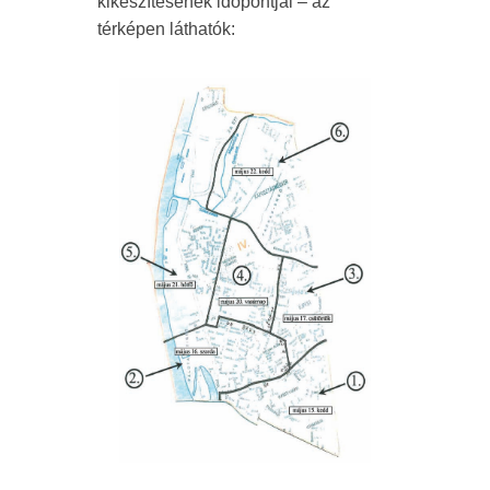
kikészítésének időpontjai – az
térképen láthatók: