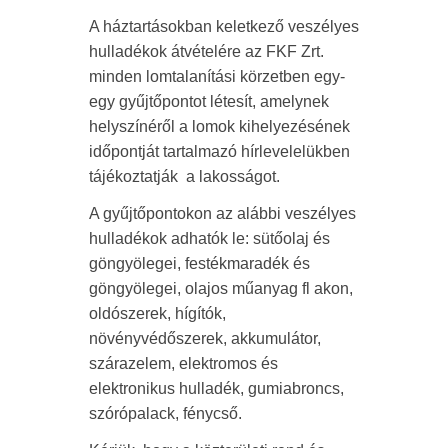
A háztartásokban keletkező veszélyes
hulladékok átvételére az FKF Zrt.
minden lomtalanítási körzetben egy-
egy gyűjtőpontot létesít, amelynek
helyszínéről a lomok kihelyezésének
időpontját tartalmazó hírlevelelükben
tájékoztatják a lakosságot.
A gyűjtőpontokon az alábbi veszélyes
hulladékok adhatók le: sütőolaj és
göngyölegei, festékmaradék és
göngyölegei, olajos műanyag fl akon,
oldószerek, hígítók,
növényvédőszerek, akkumulátor,
szárazelem, elektromos és
elektronikus hulladék, gumiabroncs,
szórópalack, fénycső.