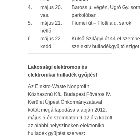
4.
május 20.
Baross u. végén, Ugró Gy. sorn
vas.
parkolóban
5.
május 21.
Fiumei út – Flottila u. sarok
hétfő
6.
május 22.
Külső Szilágyi út 44-el szemb
kedd
szelektív hulladékgyűjtő sziget
Lakossági elektromos és
elektronikai hulladék gyűjtés!
Az Elektro-Waste Nonprofi t
Közhasznú Kft., Budapest Főváros IV.
Kerület Újpest Önkormányzatával
kötött megállapodása alapján 2012.
május 5-én szombaton 9-12 óra között
az alábbi helyszíneken elektronikai
hulladék gyűjtést szervez: