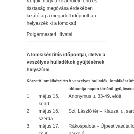
Kérjük, hogy a közterületi rend és
tisztaság megóvása érdekében
kizárólag a megadott időpontban
helyezzék ki a lomokat!
Polgármesteri Hivatal
A lomkikészítés időpontjai, illetve a
veszélyes hulladékok gyűjtésének
helyszínei
Körzet
A lomkikészítés
A veszélyes hulladék, lomkikészíté
időpontja napon történő gyűjtésén
1.
május 15.
Anonymus u. 33-49. előtt
kedd
2.
május 16.
Szt. László tér – Klauzál u. sar
szerda
3.
május 17.
Rákospalota – Újpest vasútáll
csüt.
parkoló