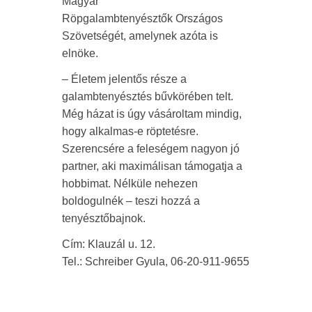
Magyar
Röpgalambtenyésztők Országos
Szövetségét, amelynek azóta is
elnöke.
– Életem jelentős része a
galambtenyésztés bűvkörében telt.
Még házat is úgy vásároltam mindig,
hogy alkalmas-e röptetésre.
Szerencsére a feleségem nagyon jó
partner, aki maximálisan támogatja a
hobbimat. Nélküle nehezen
boldogulnék – teszi hozzá a
tenyésztőbajnok.
Cím: Klauzál u. 12.
Tel.: Schreiber Gyula, 06-20-911-9655