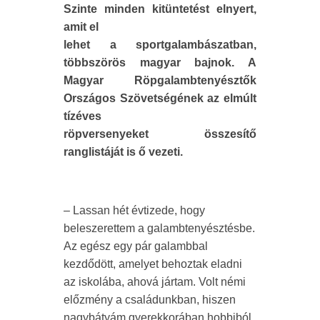
Szinte minden kitüntetést elnyert,
amit el
lehet a sportgalambászatban,
többszörös magyar bajnok. A
Magyar Röpgalambtenyésztők
Országos Szövetségének az elmúlt
tízéves
röpversenyeket összesítő
ranglistáját is ő vezeti.
– Lassan hét évtizede, hogy
beleszerettem a galambtenyésztésbe.
Az egész egy pár galambbal
kezdődött, amelyet behoztak eladni
az iskolába, ahová jártam. Volt némi
előzmény a családunkban, hiszen
nagybátyám gyerekkorában hobbiból