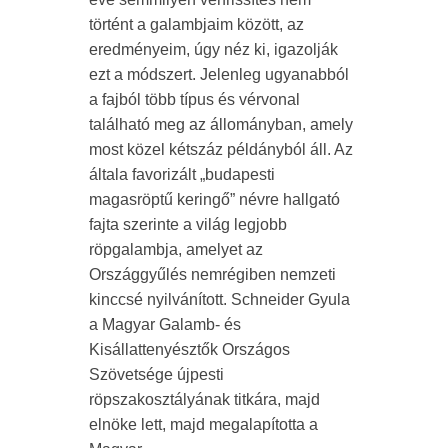
történt a galambjaim között, az
eredményeim, úgy néz ki, igazolják
ezt a módszert. Jelenleg ugyanabból
a fajból több típus és vérvonal
található meg az állományban, amely
most közel kétszáz példányból áll. Az
általa favorizált „budapesti
magasröptű keringő” névre hallgató
fajta szerinte a világ legjobb
röpgalambja, amelyet az
Országgyűlés nemrégiben nemzeti
kinccsé nyilvánított. Schneider Gyula
a Magyar Galamb- és
Kisállattenyésztők Országos
Szövetsége újpesti
röpszakosztályának titkára, majd
elnöke lett, majd megalapította a