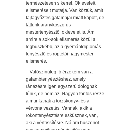
természetesen sikerrel. Okleveleit,
elismeréseit mutatja. Van köztük, amit
fajtagyőztes galambjai miatt kapott, de
láttunk aranykoszorús
mestertenyésztői oklevelet is. Ám
amire a sok-sok elismerés közül a
legbüszkébb, az a gyémántdiplomás
tenyésztő és röptetői nagymesteri
elismerés.
– Valószínűleg jó érzékem van a
galambtenyésztéshez, amely
ránézésre igen egyszerű dolognak
tűnik, de nem az. Nagyon fontos része
a munkának a törzskönyv- és a
vérvonalvezetés. Vannak, akik a
rokontenyésztésre esküsznek, van,
aki a vérfrissítésre. Nálam huszonöt
éve semmilyen vérfrissítés nem