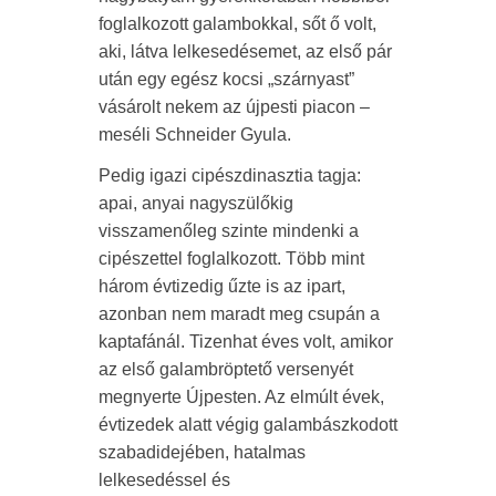
foglalkozott galambokkal, sőt ő volt,
aki, látva lelkesedésemet, az első pár
után egy egész kocsi „szárnyast”
vásárolt nekem az újpesti piacon –
meséli Schneider Gyula.
Pedig igazi cipészdinasztia tagja:
apai, anyai nagyszülőkig
visszamenőleg szinte mindenki a
cipészettel foglalkozott. Több mint
három évtizedig űzte is az ipart,
azonban nem maradt meg csupán a
kaptafánál. Tizenhat éves volt, amikor
az első galambröptető versenyét
megnyerte Újpesten. Az elmúlt évek,
évtizedek alatt végig galambászkodott
szabadidejében, hatalmas
lelkesedéssel és