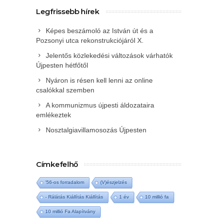
Legfrissebb hírek
Képes beszámoló az István út és a
Pozsonyi utca rekonstrukciójáról X.
Jelentős közlekedési változások várhatók
Újpesten hétfőtől
Nyáron is résen kell lenni az online
csalókkal szemben
A kommunizmus újpesti áldozataira
emlékeztek
Nosztalgiavillamosozás Újpesten
Címkefelhő
'56-os forradalom
(V)észjelzés
- Rálátás Kiállítás Kiállítás
1 év
10 millió fa
10 millió Fa Alapítvány