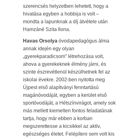
szerencsés helyzetben lehetett, hogy a
hivatása egyben a hobbija is volt –
mondta a lapunknak a díj átvétele után
Hamzáné Szita Ilona.
Havas Orsolya
óvodapedagógus álma
annak idején egy olyan
„gyerekparadicsom” létrehozása volt,
ahova a gyerekeknek élmény járni, és
szinte észrevétlenül készülhetnek fel az
iskolai évekre. 2002-ben nyitotta meg
Újpest első alapítványi fenntartású
magánóvodáját, egyben a kerület első
sportóvodáját, a Hétszínvirágot, amely sok
más mellett kiemelten fontos feladatának
tartja, hogy már ebben a korban
megszerettesse a kicsikkel az aktív,
egészséges életet. Felépíteni sem volt kis