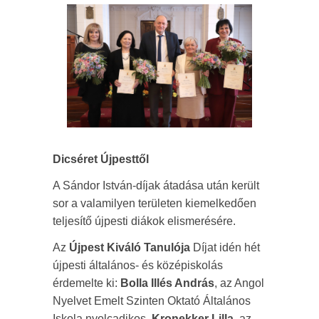
Dicséret Újpesttől
A Sándor István-díjak átadása után került
sor a valamilyen területen kiemelkedően
teljesítő újpesti diákok elismerésére.
Az
Újpest Kiváló Tanulója
Díjat idén hét
újpesti általános- és középiskolás
érdemelte ki:
Bolla Illés András
, az Angol
Nyelvet Emelt Szinten Oktató Általános
Iskola nyolcadikos,
Kronekker Lilla
, az