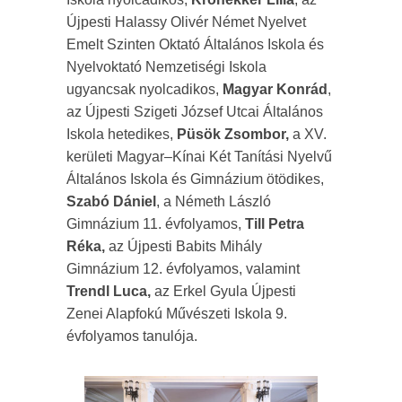
Újpesti Halassy Olivér Német Nyelvet
Emelt Szinten Oktató Általános Iskola és
Nyelvoktató Nemzetiségi Iskola
ugyancsak nyolcadikos,
Magyar Konrád
,
az Újpesti Szigeti József Utcai Általános
Iskola hetedikes,
Püsök Zsombor,
a XV.
kerületi Magyar–Kínai Két Tanítási Nyelvű
Általános Iskola és Gimnázium ötödikes,
Szabó Dániel
, a Németh László
Gimnázium 11. évfolyamos,
Till Petra
Réka,
az Újpesti Babits Mihály
Gimnázium 12. évfolyamos, valamint
Trendl Luca,
az Erkel Gyula Újpesti
Zenei Alapfokú Művészeti Iskola 9.
évfolyamos tanulója.