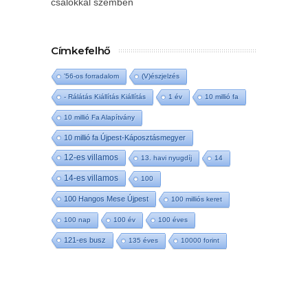
csalókkal szemben
Címkefelhő
'56-os forradalom
(V)észjelzés
- Rálátás Kiállítás Kiállítás
1 év
10 millió fa
10 millió Fa Alapítvány
10 millió fa Újpest-Káposztásmegyer
12-es villamos
13. havi nyugdíj
14
14-es villamos
100
100 Hangos Mese Újpest
100 milliós keret
100 nap
100 év
100 éves
121-es busz
135 éves
10000 forint