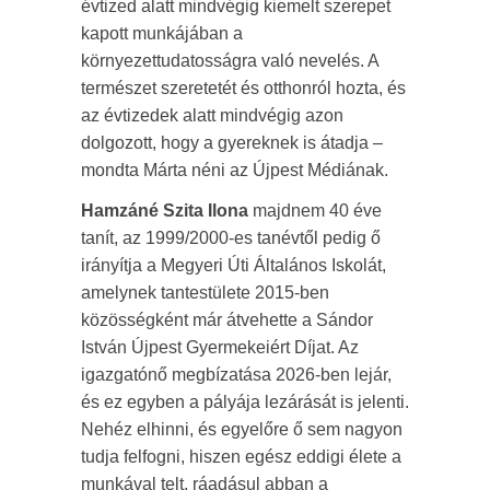
évtized alatt mindvégig kiemelt szerepet
kapott munkájában a
környezettudatosságra való nevelés. A
természet szeretetét és otthonról hozta, és
az évtizedek alatt mindvégig azon
dolgozott, hogy a gyereknek is átadja –
mondta Márta néni az Újpest Médiának.
Hamzáné Szita Ilona
majdnem 40 éve
tanít, az 1999/2000-es tanévtől pedig ő
irányítja a Megyeri Úti Általános Iskolát,
amelynek tantestülete 2015-ben
közösségként már átvehette a Sándor
István Újpest Gyermekeiért Díjat. Az
igazgatónő megbízatása 2026-ben lejár,
és ez egyben a pályája lezárását is jelenti.
Nehéz elhinni, és egyelőre ő sem nagyon
tudja felfogni, hiszen egész eddigi élete a
munkával telt, ráadásul abban a