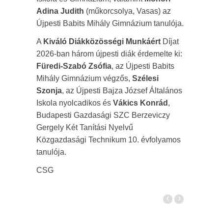
Adina Judith
(műkorcsolya, Vasas) az
Újpesti Babits Mihály Gimnázium tanulója.
A
Kiváló Diákközösségi Munkáért
Díjat
2026-ban három újpesti diák érdemelte ki:
Füredi-Szabó Zsófia
, az Újpesti Babits
Mihály Gimnázium végzős,
Szélesi
Szonja
, az Újpesti Bajza József Általános
Iskola nyolcadikos és
Vákics Konrád
,
Budapesti Gazdasági SZC Berzeviczy
Gergely Két Tanítási Nyelvű
Közgazdasági Technikum 10. évfolyamos
tanulója.
CSG