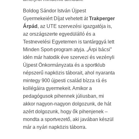
Boldog Sándor István Újpest
Gyermekeiért Díjat vehetett át
Trakperger
Árpád
, az UTE szervezési igazgatója is,
az országszerte egyedülálló és a
Testnevelési Egyetemen is tantárggyá lett
Minden Sport-program atyja. „Árpi bácsi”
idén már hatodik éve szervezi és vezényli
Újpest Önkormányzata és a sportklub
népszerű napközis táborait, ahol nyaranta
mintegy 900 újpesti család bízza rá és
kollégáira gyermekeit. Amikor a
pedagógusok pihennek júliusban, mi
akkor nagyon-nagyon dolgozunk, de hát
azért dolgozunk, hogy ők pihenjenek –
mondta a sportvezető, aki javában készül
már a nyári napközis táborra.