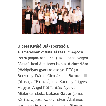
Újpest Kiváló Diáksportolója
elismerésben öt fiatal részesült:
Agócs
Petra
(kajak-kenu, KSI), az Újpesti Szigeti
József Utcai Általános Iskola,
Áldott Nóra
(rövidpályás gyorskorcsolya, FTC) a
Berzsenyi Dániel Gimnázium,
Bartos Lili
(öttusa, UTE), az Újpesti Karinthy Frigyes
Magyar–Angol Két Tanítási Nyelvű
Általános Iskola,
Lukács Gábor
(torna,
KSI) az Újpesti Károlyi István Általános
Iskola és Gimnázium, valamint
Monori