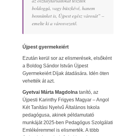
az osztálytársaitokat teszitek
boldoggá, vagy büszkévé, hanem
bennünket is, Újpest egész városát”
–
emelte ki a városvezető.
Újpest gyermekeiért
Ezután kerül sor az elismerések, elsőként
a Boldog Sándor István Újpest
Gyermekeiért Díjak átadására. Idén öten
vehették át azt.
Gyetvai Márta Magdolna
tanító, az
Újpesti Karinthy Frigyes Magyar – Angol
Két Tanítási Nyelvű Általános Iskola
pedagógusa, akinek példamutató
munkáját 2025-ben Pedagógus Szolgálati
Emlékéremmel is elismerték. A több