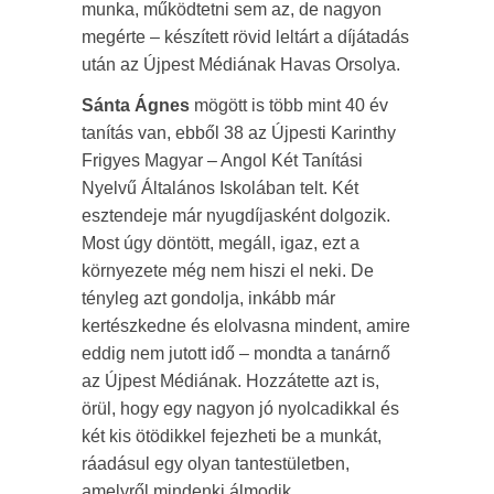
munka, működtetni sem az, de nagyon
megérte – készített rövid leltárt a díjátadás
után az Újpest Médiának Havas Orsolya.
Sánta Ágnes
mögött is több mint 40 év
tanítás van, ebből 38 az Újpesti Karinthy
Frigyes Magyar – Angol Két Tanítási
Nyelvű Általános Iskolában telt. Két
esztendeje már nyugdíjasként dolgozik.
Most úgy döntött, megáll, igaz, ezt a
környezete még nem hiszi el neki. De
tényleg azt gondolja, inkább már
kertészkedne és elolvasna mindent, amire
eddig nem jutott idő – mondta a tanárnő
az Újpest Médiának. Hozzátette azt is,
örül, hogy egy nagyon jó nyolcadikkal és
két kis ötödikkel fejezheti be a munkát,
ráadásul egy olyan tantestületben,
amelyről mindenki álmodik.