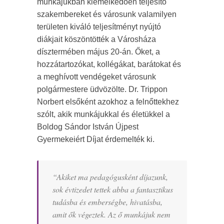
munkájukban kiemelkedően teljesítő
szakembereket és városunk valamilyen
területen kiváló teljesítményt nyújtó
diákjait köszöntötték a Városháza
dísztermében május 20-án. Őket, a
hozzátartozókat, kollégákat, barátokat és
a meghívott vendégeket városunk
polgármestere üdvözölte. Dr. Trippon
Norbert elsőként azokhoz a felnőttekhez
szólt, akik munkájukkal és életükkel a
Boldog Sándor István Újpest
Gyermekeiért Díjat érdemelték ki.
“Akiket ma pedagógusként díjazunk,
sok évtizedet tettek abba a fantasztikus
tudásba és emberségbe, hivatásba,
amit ők végeztek. Az ő munkájuk nem