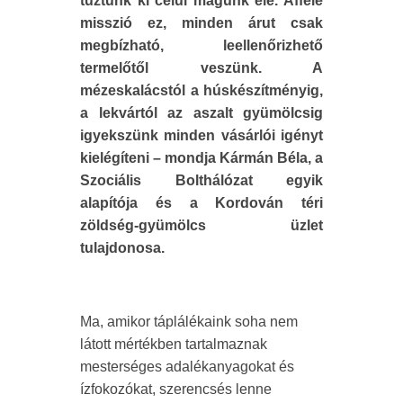
tűztünk ki célul magunk elé. Afféle
misszió ez, minden árut csak
megbízható, leellenőrizhető
termelőtől veszünk. A
mézeskalácstól a húskészítményig,
a lekvártól az aszalt gyümölcsig
igyekszünk minden vásárlói igényt
kielégíteni – mondja Kármán Béla, a
Szociális Bolthálózat egyik
alapítója és a Kordován téri
zöldség-gyümölcs üzlet
tulajdonosa.
Ma, amikor táplálékaink soha nem
látott mértékben tartalmaznak
mesterséges adalékanyagokat és
ízfokozókat, szerencsés lenne