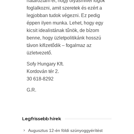
határoztam el, hogy olyasmivel fogok
foglalkozni, amit szeretek és ezért a
legjobban tudok végezni. Ez pedig
éppen ilyen munka. Lehet, hogy egy
kicsit idealistának tűnök, de bízom
benne, hogy üzletpolitikánk hosszú
távon kifizetődik – fogalmaz az
üzletvezető.
Sofy Hungary Kft.
Kordován tér 2.
30 618-8292
G.R.
Legfrissebb hírek
Augusztus 12-én földi szúnyoggyérítést