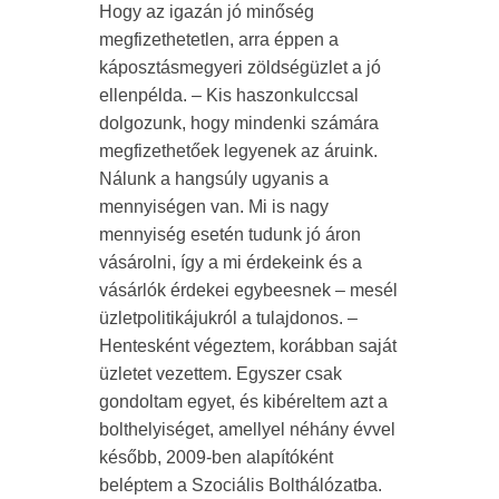
Hogy az igazán jó minőség
megfizethetetlen, arra éppen a
káposztásmegyeri zöldségüzlet a jó
ellenpélda. – Kis haszonkulccsal
dolgozunk, hogy mindenki számára
megfizethetőek legyenek az áruink.
Nálunk a hangsúly ugyanis a
mennyiségen van. Mi is nagy
mennyiség esetén tudunk jó áron
vásárolni, így a mi érdekeink és a
vásárlók érdekei egybeesnek – mesél
üzletpolitikájukról a tulajdonos. –
Hentesként végeztem, korábban saját
üzletet vezettem. Egyszer csak
gondoltam egyet, és kibéreltem azt a
bolthelyiséget, amellyel néhány évvel
később, 2009-ben alapítóként
beléptem a Szociális Bolthálózatba.