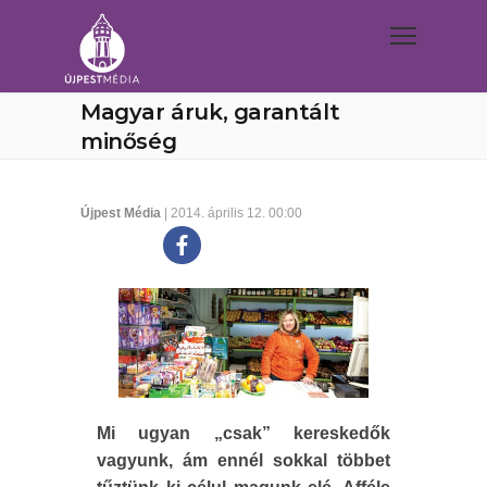
Magyar áruk, garantált
minőség
Újpest Média
| 2014. április 12. 00:00
Mi ugyan „csak” kereskedők
vagyunk, ám ennél sokkal többet