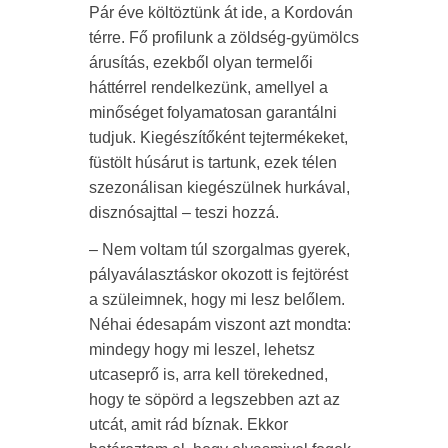
Pár éve költöztünk át ide, a Kordován
térre. Fő profilunk a zöldség-gyümölcs
árusítás, ezekből olyan termelői
háttérrel rendelkezünk, amellyel a
minőséget folyamatosan garantálni
tudjuk. Kiegészítőként tejtermékeket,
füstölt húsárut is tartunk, ezek télen
szezonálisan kiegészülnek hurkával,
disznósajttal – teszi hozzá.
– Nem voltam túl szorgalmas gyerek,
pályaválasztáskor okozott is fejtörést
a szüleimnek, hogy mi lesz belőlem.
Néhai édesapám viszont azt mondta:
mindegy hogy mi leszel, lehetsz
utcaseprő is, arra kell törekedned,
hogy te söpörd a legszebben azt az
utcát, amit rád bíznak. Ekkor