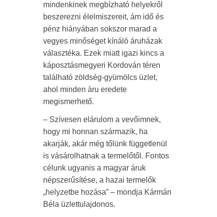
mindenkinek megbízható helyekről
beszerezni élelmiszereit, ám idő és
pénz hiányában sokszor marad a
vegyes minőséget kínáló áruházak
választéka. Ezek miatt igazi kincs a
káposztásmegyeri Kordován téren
található zöldség-gyümölcs üzlet,
ahol minden áru eredete
megismerhető.
– Szívesen elárulom a vevőimnek,
hogy mi honnan származik, ha
akarják, akár még tőlünk függetlenül
is vásárolhatnak a termelőtől. Fontos
célunk ugyanis a magyar áruk
népszerűsítése, a hazai termelők
„helyzetbe hozása” – mondja Kármán
Béla üzlettulajdonos.