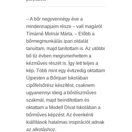
– A bőr negyvennégy éve a
mindennapjaim része – vall magáról
Tímárné Molnár Márta. – Előbb a
bőrmegmunkálás ipari oldalát
tanultam, majd tanítottam is. Az utóbbi
bő tíz évben megismerhettem a
kézműves részét is. Így lett teljes a
kép. Több mint egy évtizedig oktattam
Újpesten a Bőripari Iskolában
cipőfelsőrész készítést, csaknem
ugyanennyi ideig a bőrdíszműves
szakmát, majd beindítottam és
oktattam a Modell Divat Iskolában a
bőrműves képzést. Az évenkénti
kiállítások hatalmas inspirációt adnak
az alkotáshoz.