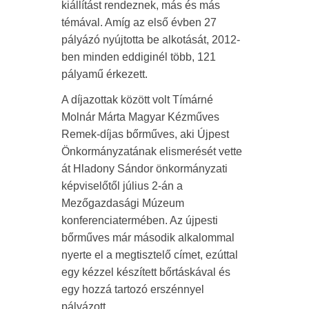
kiállítást rendeznek, más és más
témával. Amíg az első évben 27
pályázó nyújtotta be alkotását, 2012-
ben minden eddiginél több, 121
pályamű érkezett.
A díjazottak között volt Tímárné
Molnár Márta Magyar Kézműves
Remek-díjas bőrműves, aki Újpest
Önkormányzatának elismerését vette
át Hladony Sándor önkormányzati
képviselőtől július 2-án a
Mezőgazdasági Múzeum
konferenciatermében. Az újpesti
bőrműves már második alkalommal
nyerte el a megtisztelő címet, ezúttal
egy kézzel készített bőrtáskával és
egy hozzá tartozó erszénnyel
pályázott.