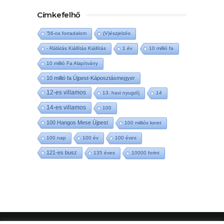
Címkefelhő
'56-os forradalom
(V)észjelzés
- Rálátás Kiállítás Kiállítás
1 év
10 millió fa
10 millió Fa Alapítvány
10 millió fa Újpest-Káposztásmegyer
12-es villamos
13. havi nyugdíj
14
14-es villamos
100
100 Hangos Mese Újpest
100 milliós keret
100 nap
100 év
100 éves
121-es busz
135 éves
10000 forint