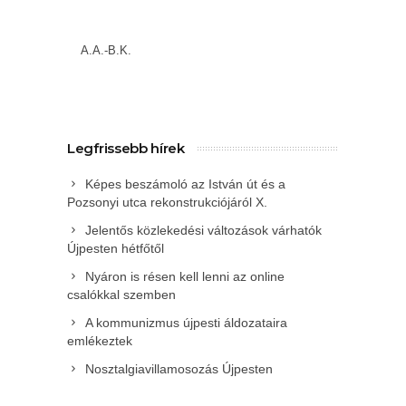
A.A.-B.K.
Legfrissebb hírek
Képes beszámoló az István út és a
Pozsonyi utca rekonstrukciójáról X.
Jelentős közlekedési változások várhatók
Újpesten hétfőtől
Nyáron is résen kell lenni az online
csalókkal szemben
A kommunizmus újpesti áldozataira
emlékeztek
Nosztalgiavillamosozás Újpesten