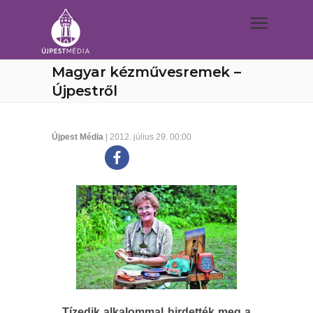
Magyar kézművesremek –
Újpestről
Újpest Média
| 2012. július 29. 00:00
Tízedik alkalommal hirdették meg a