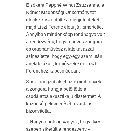
Elsőként Pappné Windt Zsuzsanna, a
Német Kisebbségi Önkormányzat
elnöke köszöntötte a megjelenteket,
majd Liszt Ferenc életútját ismertette.
Annyiban mindenképp rendhagyó volt
a rendezvény, hogy a neves zongora-
és orgonaművész a játékát azzal
színesítette, hogy egy-egy szám után
anekdotázott, természetesen Liszt
Ferenchez kapcsolódóan.
Sorra hangzottak el az ismert művek,
a zongora hangja betöltötte a
csodálatos akusztikájú dísztermet. A
közönség elismerését a vastaps
bizonyította.
– Nagyon boldog vagyok, hogy ilyen
szépen sikerült a rendezvény –