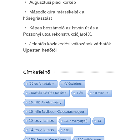
Augusztusi piaci körkép
Másodfokúra mérsékelték a
hőségriasztást
Képes beszámoló az István út és a
Pozsonyi utca rekonstrukciójáról X.
Jelentős közlekedési változások várhatók
Újpesten hétfőtől
Címkefelhő
'56-os forradalom
(V)észjelzés
- Rálátás Kiállítás Kiállítás
1 év
10 millió fa
10 millió Fa Alapítvány
10 millió fa Újpest-Káposztásmegyer
12-es villamos
13. havi nyugdíj
14
14-es villamos
100
100 Hangos Mese Újpest
100 milliós keret