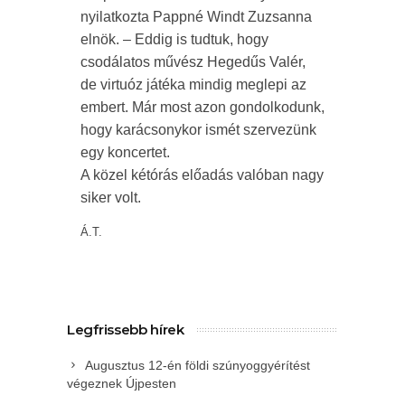
nyilatkozta Pappné Windt Zuzsanna
elnök. – Eddig is tudtuk, hogy
csodálatos művész Hegedűs Valér,
de virtuóz játéka mindig meglepi az
embert. Már most azon gondolkodunk,
hogy karácsonykor ismét szervezünk
egy koncertet.
A közel kétórás előadás valóban nagy
siker volt.
Á.T.
Legfrissebb hírek
Augusztus 12-én földi szúnyoggyérítést
végeznek Újpesten