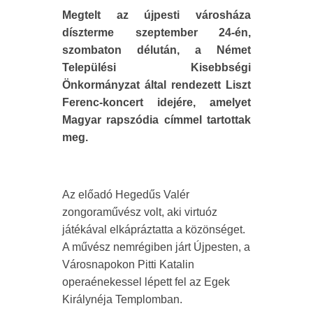
Megtelt az újpesti városháza
díszterme szeptember 24-én,
szombaton délután, a Német
Települési Kisebbségi
Önkormányzat által rendezett Liszt
Ferenc-koncert idejére, amelyet
Magyar rapszódia címmel tartottak
meg.
Az előadó Hegedűs Valér
zongoraművész volt, aki virtuóz
játékával elkápráztatta a közönséget.
A művész nemrégiben járt Újpesten, a
Városnapokon Pitti Katalin
operaénekessel lépett fel az Egek
Királynéja Templomban.