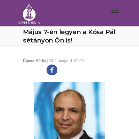
Május 7-én legyen a Kósa Pál
sétányon Ön is!
Újpest Média
| 2011. május 4. 00:00