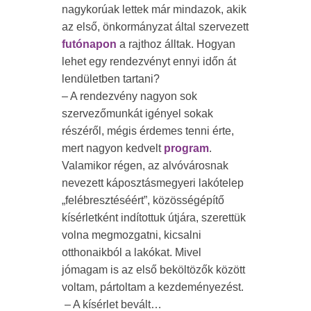
nagykorúak lettek már mindazok, akik
az első, önkormányzat által szervezett
futónapon
a rajthoz álltak. Hogyan
lehet egy rendezvényt ennyi időn át
lendületben tartani?
– A rendezvény nagyon sok
szervezőmunkát igényel sokak
részéről, mégis érdemes tenni érte,
mert nagyon kedvelt
program
.
Valamikor régen, az alvóvárosnak
nevezett káposztásmegyeri lakótelep
„felébresztéséért”, közösségépítő
kísérletként indítottuk útjára, szerettük
volna megmozgatni, kicsalni
otthonaikból a lakókat. Mivel
jómagam is az első beköltözők között
voltam, pártoltam a kezdeményezést.
– A kísérlet bevált…