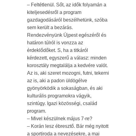
– Feltétlenül. Sőt, az idők folyamán a
kiteljesedésről a program
gazdagodásáról beszélhetünk, szóba
sem került a bezárás.
Rendezvényünk Újpest egészéről és
határon túlról is vonzza az
érdeklődőket. S, ha a titkáról
kérdezett, egyszerű a válasz: minden
korosztály megtalálja a kedvére valót.
Az is, aki szeret mozogni, futni, tekerni
az is, aki a padon üldögélve
gyönyörködik a sokaságban, és aki
kulturális programokra vágyik,
szintúgy. Igazi közösségi, család
program.
– Mivel készülnek május 7-re?
– Korán lesz ébresztő. Bár még nyitott
a sportiroda a nevezésekre, a mai