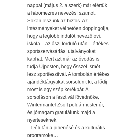
nappal (május 2. a szerk) már elértük
a háromezres nevezési számot.
Sokan leszünk az biztos. Az
intézményeket vélhetően doppingolja,
hogy a legtöbb indulót nevező ovi,
iskola – az őszi forduló után – értékes
sportszervásárlási utalványokat
kaphat. Mert azt már az óvodás is
tudja Újpesten, hogy ősszel ismét
lesz sportfesztivál. A tombolán értékes
ajándéktárgyakat sorsolunk ki, a fődíj
most is egy szép kerékpár. A
sorsoláson a fesztivál fővédnöke,
Wintermantel Zsolt polgármester úr,
és jómagam gratulálunk majd a
nyerteseknek.
– Délután a pihenésé és a kulturális
programoké…