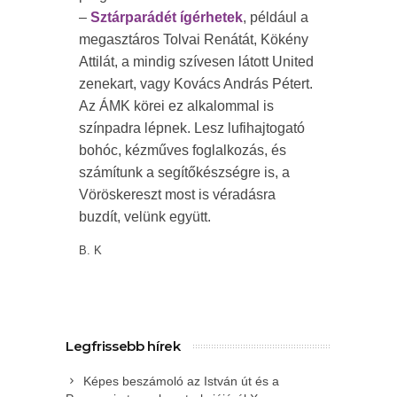
–
Sztárparádét ígérhetek
, például a
megasztáros Tolvai Renátát, Kökény
Attilát, a mindig szívesen látott United
zenekart, vagy Kovács András Pétert.
Az ÁMK körei ez alkalommal is
színpadra lépnek. Lesz lufihajtogató
bohóc, kézműves foglalkozás, és
számítunk a segítőkészségre is, a
Vöröskereszt most is véradásra
buzdít, velünk együtt.
B. K
Legfrissebb hírek
Képes beszámoló az István út és a