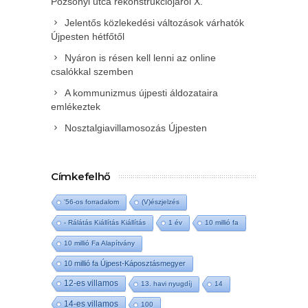
Pozsonyi utca rekonstrukciójáról X.
Jelentős közlekedési változások várhatók
Újpesten hétfőtől
Nyáron is résen kell lenni az online
csalókkal szemben
A kommunizmus újpesti áldozataira
emlékeztek
Nosztalgiavillamosozás Újpesten
Címkefelhő
'56-os forradalom
(V)észjelzés
- Rálátás Kiállítás Kiállítás
1 év
10 millió fa
10 millió Fa Alapítvány
10 millió fa Újpest-Káposztásmegyer
12-es villamos
13. havi nyugdíj
14
14-es villamos
100