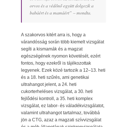
orvos és a védőnő együtt dolgozik a
babáért és a mamáért
” – mondta.
A szakorvos kitért arra is, hogy a
várandósság során több kiemelt vizsgálat
segíti a kismamák és a magzat
egészségének nyomon követését, ezért
fontos, hogy ezekről is tájékozottak
legyenek. Ezek közé tartozik a 12–13. heti
és a 18. heti szűrés, ami genetikai
ultrahangot jelent, a 24. heti
cukorterheléses vizsgálat, a 30. heti
fejlődési kontroll, a 35. heti komplex
vizsgálat, ez labor- és váladékvizsgálatot,
valamint ultrahangot tartalmaz, továbbá
jön a CTG, azaz a magzati szívvizsgálat
és a méh állapotának szinkronvizsgálata