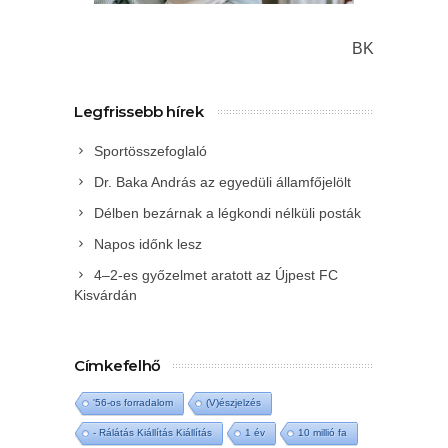
BK
Legfrissebb hírek
Sportösszefoglaló
Dr. Baka András az egyedüli államfőjelölt
Délben bezárnak a légkondi nélküli posták
Napos időnk lesz
4–2-es győzelmet aratott az Újpest FC
Kisvárdán
Címkefelhő
'56-os forradalom
(V)észjelzés
- Rálátás Kiállítás Kiállítás
1 év
10 millió fa