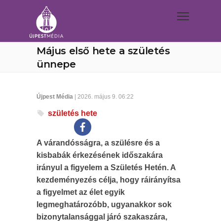
Május első hete a születés
ünnepe
Újpest Média
| 2026. május 9. 06:22
születés hete
A várandósságra, a szülésre és a
kisbabák érkezésének időszakára
irányul a figyelem a Születés Hetén. A
kezdeményezés célja, hogy ráirányítsa
a figyelmet az élet egyik
legmeghatározóbb, ugyanakkor sok
bizonytalansággal járó szakaszára,