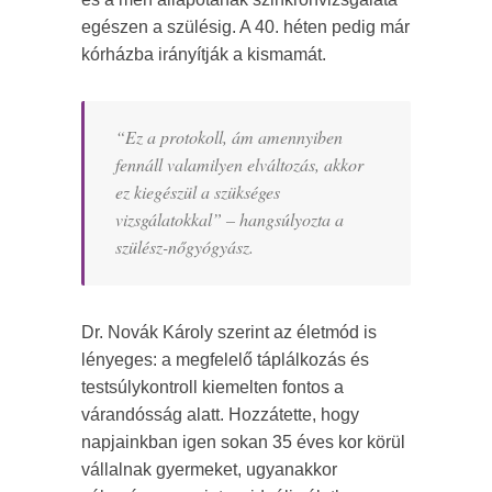
egészen a szülésig. A 40. héten pedig már
kórházba irányítják a kismamát.
“
Ez a protokoll, ám amennyiben
fennáll valamilyen elváltozás, akkor
ez kiegészül a szükséges
vizsgálatokkal
” – hangsúlyozta a
szülész-nőgyógyász.
Dr. Novák Károly szerint az életmód is
lényeges: a megfelelő táplálkozás és
testsúlykontroll kiemelten fontos a
várandósság alatt. Hozzátette, hogy
napjainkban igen sokan 35 éves kor körül
vállalnak gyermeket, ugyanakkor