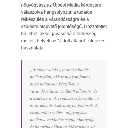
nőgyógyász az Újpest Média kérdésére
válaszolva hangsúlyozta: a tudatos
felkészülés a várandósságra és a
szülésre alapvető jelentőségű. Hozzátette:
ha lehet, akkor javasolná a terhesség
mellett, helyett az “áldott állapot” kifejezés
használatát.
„
Amikor valaki gyermekvállalás
mellett dönt, akkor nagyon fontos,
hogy tudatosan készüljön a
várandósságra, az áldott állapotra és
a szülésre is. A rendszeres konzultáció
és az ellenőrzések nagyon fontosak. A
kismamát a szülész-nőgyógyász
mellett a védőnő is segíti, támogatja
és bátorítja ebben az időszakban, az