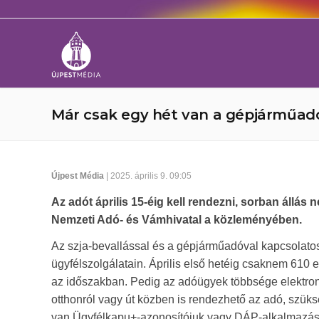
Már csak egy hét van a gépjárműadó
Újpest Média
| 2025. április 9. 09:05
Az adót április 15-éig kell rendezni, sorban állás n
Nemzeti Adó- és Vámhivatal a közleményében.
Az szja-bevallással és a gépjárműadóval kapcsolato
ügyfélszolgálatain. Április első hetéig csaknem 610 e
az időszakban. Pedig az adóügyek többsége elektroni
otthonról vagy út közben is rendezhető az adó, szüksé
van Ügyfélkapu+-azonosítójuk vagy DÁP-alkalmazásuk, 