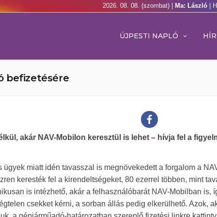
2026. 08. 08. (szombat) |
Ma: László
| 
ÚJPESTI NAPLÓ
HÍR
 befizetésére
élkül, akár NAV-Mobilon keresztül is lehet – hívja fel a figyel
s ügyek miatt idén tavasszal is megnövekedett a forgalom a NA
zren keresték fel a kirendeltségeket, 80 ezerrel többen, mint ta
kusan is intézhető, akár a felhasználóbarát NAV-Mobilban is, í
gtelen csekket kérni, a sorban állás pedig elkerülhető. Azok, a
a gépjárműadó-határozatban szereplő fizetési linkre kattintva