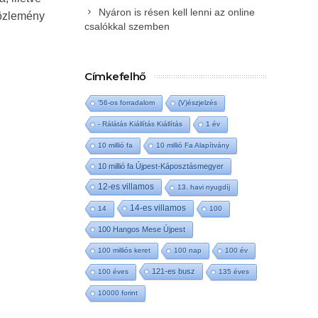
Nyáron is résen kell lenni az online
közlemény
csalókkal szemben
Címkefelhő
'56-os forradalom
(V)észjelzés
- Rálátás Kiállítás Kiállítás
1 év
10 millió fa
10 millió Fa Alapítvány
10 millió fa Újpest-Káposztásmegyer
12-es villamos
13. havi nyugdíj
14-es villamos
14
100
100 Hangos Mese Újpest
100 milliós keret
100 nap
100 év
121-es busz
100 éves
135 éves
10000 forint