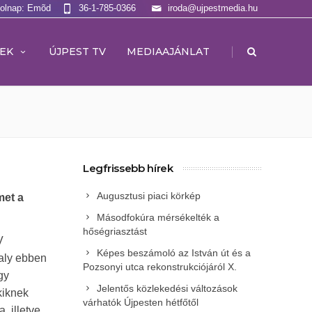
Holnap: Emõd
36-1-785-0366
iroda@ujpestmedia.hu
|
EK
ÚJPEST TV
MEDIAAJÁNLAT
Legfrissebb hírek
Augusztusi piaci körkép
met a
Másodfokúra mérsékelték a
hőségriasztást
V
Képes beszámoló az István út és a
valy ebben
Pozsonyi utca rekonstrukciójáról X.
gy
Jelentős közlekedési változások
kiknek
várhatók Újpesten hétfőtől
, illetve