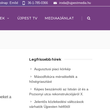
Holnap: Emõd
36-1-785-0366
iroda@ujpestmedia.hu
|
EK
ÚJPEST TV
MEDIAAJÁNLAT
Legfrissebb hírek
Augusztusi piaci körkép
Másodfokúra mérsékelték a
hőségriasztást
Képes beszámoló az István út és a
Pozsonyi utca rekonstrukciójáról X.
peket a
Jelentős közlekedési változások
várhatók Újpesten hétfőtől