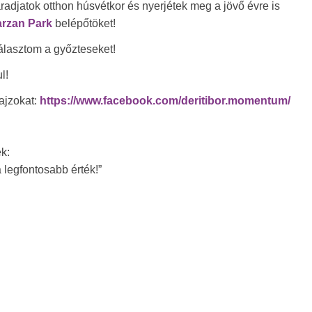
aradjatok otthon húsvétkor és nyerjétek meg a jövő évre is
arzan Park
belépőtöket!
lasztom a győzteseket!
l!
rajzokat:
https://www.facebook.com/deritibor.momentum/
k:
 legfontosabb érték!”