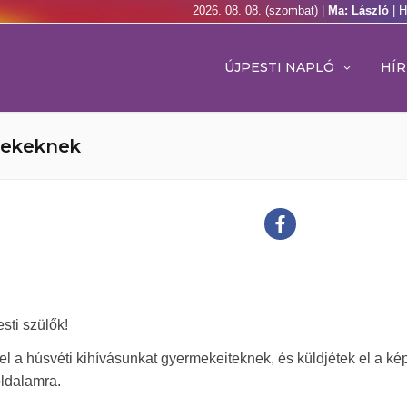
2026. 08. 08. (szombat) |
Ma: László
| 
ÚJPESTI NAPLÓ
HÍR
rekeknek
sti szülők!
el a húsvéti kihívásunkat gyermekeiteknek, és küldjétek el a ké
ldalamra.