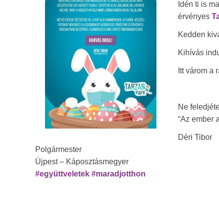
Idén ti is m
érvényes
T
Kedden kivá
Kihívás indu
Itt várom a 
Ne feledjéte
“Az ember a
Déri Tibor
Polgármester
Újpest – Káposztásmegyer
#
együttveletek
#
maradjotthon