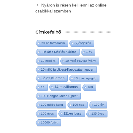
Nyáron is résen kell lenni az online
csalókkal szemben
Címkefelhő
'56-os forradalom
(V)észjelzés
- Rálátás Kiállítás Kiállítás
1 év
10 millió fa
10 millió Fa Alapítvány
10 millió fa Újpest-Káposztásmegyer
12-es villamos
13. havi nyugdíj
14-es villamos
14
100
100 Hangos Mese Újpest
100 milliós keret
100 nap
100 év
121-es busz
100 éves
135 éves
10000 forint