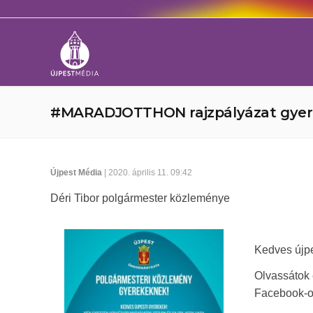
#MARADJOTTHON rajzpályázat gye
Újpest Média
| 2020. április 11. 09:42
Déri Tibor polgármester közleménye
Kedves újpe
Olvassátok 
Facebook-o