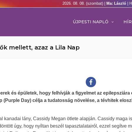
2026. 08. 08. (szombat) |
Ma: László
| 
ÚJPESTI NAPLÓ
HÍR
lők mellett, azaz a Lila Nap
erek és épületek, hogy felhívják a figyelmet az epilepsziára 
 (Purple Day) célja a tudatosság növelése, a tévhitek elosz
l kanadai lány, Cassidy Megan ötlete alapján. Cassidy maga i
 döntött úgy, hogy nyíltan beszél tapasztalatairól, ezzel segítve 