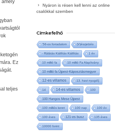
, amely
Nyáron is résen kell lenni az online
csalókkal szemben
agyban
artságtól
Címkefelhő
rok
'56-os forradalom
(V)észjelzés
- Rálátás Kiállítás Kiállítás
1 év
 ketogén
ámára. Ez
10 millió fa
10 millió Fa Alapítvány
ságát.
10 millió fa Újpest-Káposztásmegyer
12-es villamos
13. havi nyugdíj
al teljes
14-es villamos
14
100
100 Hangos Mese Újpest
100 milliós keret
100 nap
100 év
121-es busz
100 éves
135 éves
10000 forint