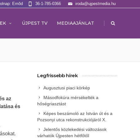
Holnap: Emõd
36-1-785-0366
iroda@ujpestmedia.hu
|
EK
ÚJPEST TV
MEDIAAJÁNLAT
Legfrissebb hírek
Augusztusi piaci körkép
Másodfokúra mérsékelték a
és az
hőségriasztást
latása és
Képes beszámoló az István út és a
Pozsonyi utca rekonstrukciójáról X.
s
Jelentős közlekedési változások
másokat.
várhatók Újpesten hétfőtől