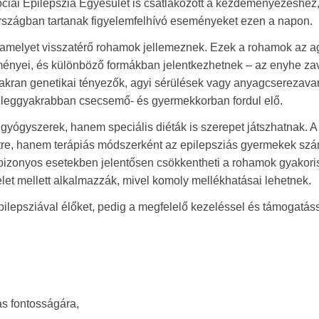
ciai Epilepszia Egyesület is csatlakozott a kezdeményezéshez
 országban tartanak figyelemfelhívó eseményeket ezen a napon.
, amelyet visszatérő rohamok jellemeznek. Ezek a rohamok az 
ményei, és különböző formákban jelentkezhetnek – az enyhe zav
 gyakran genetikai tényezők, agyi sérülések vagy anyagcserezava
de leggyakrabban csecsemő- és gyermekkorban fordul elő.
ógyszerek, hanem speciális diéták is szerepet játszhatnak. A
 létre, hanem terápiás módszerként az epilepsziás gyermekek sz
 bizonyos esetekben jelentősen csökkentheti a rohamok gyakori
elet mellett alkalmazzák, mivel komoly mellékhatásai lehetnek.
lepsziával élőket, pedig a megfelelő kezeléssel és támogatáss
ás fontosságára,