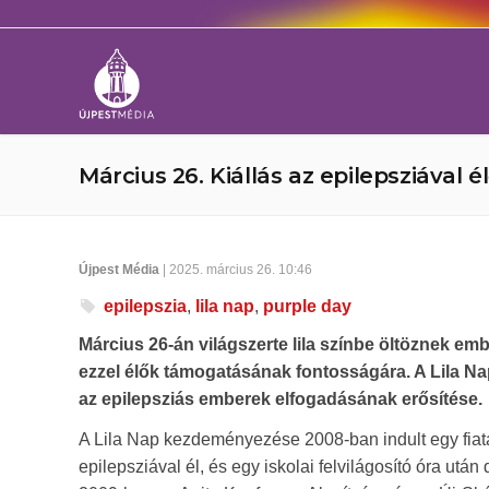
Március 26. Kiállás az epilepsziával é
Újpest Média
| 2025. március 26. 10:46
epilepszia
,
lila nap
,
purple day
Március 26-án világszerte lila színbe öltöznek emb
ezzel élők támogatásának fontosságára. A Lila Nap
az epilepsziás emberek elfogadásának erősítése.
A Lila Nap kezdeményezése 2008-ban indult egy fiata
epilepsziával él, és egy iskolai felvilágosító óra után