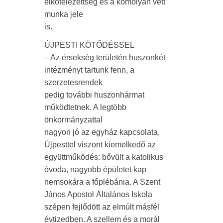
elkötelezettség és a komolyan vett
munka jele
is.
ÚJPESTI KÖTŐDÉSSEL
– Az érsekség területén huszonkét
intézményt tartunk fenn, a
szerzetesrendek
pedig további huszonhármat
működtetnek. A legtöbb
önkormányzattal
nagyon jó az egyház kapcsolata,
Újpesttel viszont kiemelkedő az
együttműködés: bővült a katolikus
óvoda, nagyobb épületet kap
nemsokára a főplébánia. A Szent
János Apostol Általános Iskola
szépen fejlődött az elmúlt másfél
évtizedben. A szellem és a morál