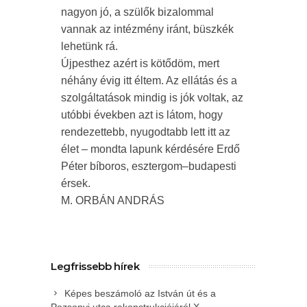
nagyon jó, a szülők bizalommal
vannak az intézmény iránt, büszkék
lehetünk rá.
Újpesthez azért is kötődöm, mert
néhány évig itt éltem. Az ellátás és a
szolgáltatások mindig is jók voltak, az
utóbbi években azt is látom, hogy
rendezettebb, nyugodtabb lett itt az
élet – mondta lapunk kérdésére Erdő
Péter bíboros, esztergom–budapesti
érsek.
M. ORBÁN ANDRÁS
Legfrissebb hírek
Képes beszámoló az István út és a
Pozsonyi utca rekonstrukciójáról X.