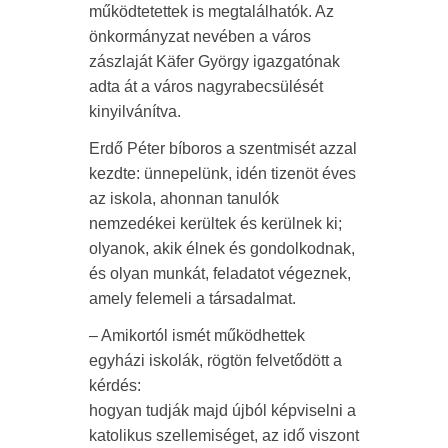
működtetettek is megtalálhatók. Az
önkormányzat nevében a város
zászlaját Käfer György igazgatónak
adta át a város nagyrabecsülését
kinyilvánítva.
Erdő Péter bíboros a szentmisét azzal
kezdte: ünnepelünk, idén tizenöt éves
az iskola, ahonnan tanulók
nemzedékei kerültek és kerülnek ki;
olyanok, akik élnek és gondolkodnak,
és olyan munkát, feladatot végeznek,
amely felemeli a társadalmat.
– Amikortól ismét működhettek
egyházi iskolák, rögtön felvetődött a
kérdés:
hogyan tudják majd újból képviselni a
katolikus szellemiséget, az idő viszont