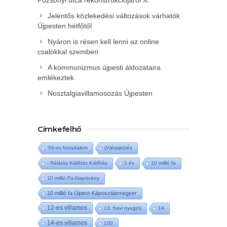
Jelentős közlekedési változások várhatók
Újpesten hétfőtől
Nyáron is résen kell lenni az online
csalókkal szemben
A kommunizmus újpesti áldozataira
emlékeztek
Nosztalgiavillamosozás Újpesten
Címkefelhő
'56-os forradalom
(V)észjelzés
- Rálátás Kiállítás Kiállítás
1 év
10 millió fa
10 millió Fa Alapítvány
10 millió fa Újpest-Káposztásmegyer
12-es villamos
13. havi nyugdíj
14
14-es villamos
100