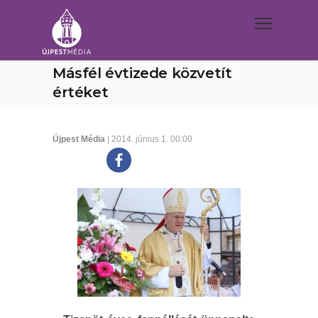
Másfél évtizede közvetít
értéket
Újpest Média
| 2014. június 1. 00:00