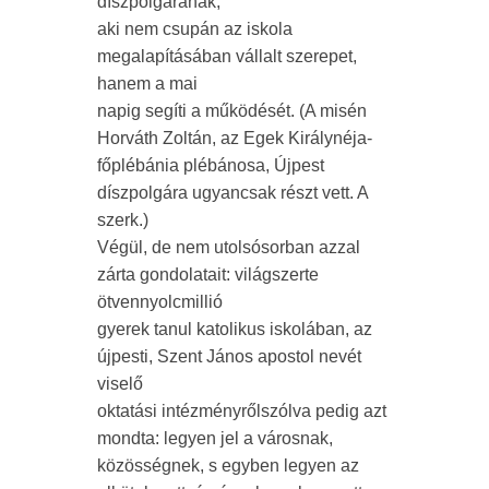
díszpolgárának,
aki nem csupán az iskola
megalapításában vállalt szerepet,
hanem a mai
napig segíti a működését. (A misén
Horváth Zoltán, az Egek Királynéja-
főplébánia plébánosa, Újpest
díszpolgára ugyancsak részt vett. A
szerk.)
Végül, de nem utolsósorban azzal
zárta gondolatait: világszerte
ötvennyolcmillió
gyerek tanul katolikus iskolában, az
újpesti, Szent János apostol nevét
viselő
oktatási intézményrőlszólva pedig azt
mondta: legyen jel a városnak,
közösségnek, s egyben legyen az