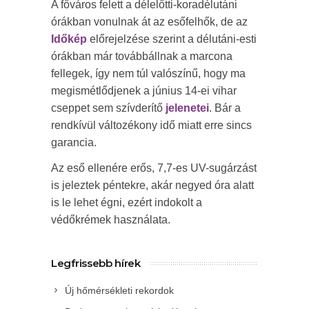
A főváros felett a délelőtti-koradélutáni
órákban vonulnak át az esőfelhők, de az
Időkép
előrejelzése szerint a délutáni-esti
órákban már továbbállnak a marcona
fellegek, így nem túl valószínű, hogy ma
megismétlődjenek a június 14-ei vihar
cseppet sem szívderítő
jelenetei
. Bár a
rendkívül változékony idő miatt erre sincs
garancia.
Az eső ellenére erős, 7,7-es UV-sugárzást
is jeleztek péntekre, akár negyed óra alatt
is le lehet égni, ezért indokolt a
védőkrémek használata.
Legfrissebb hírek
Új hőmérsékleti rekordok