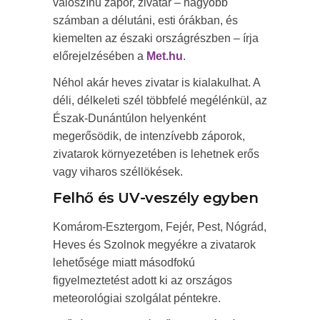
valószínű zápor, zivatar – nagyobb
számban a délutáni, esti órákban, és
kiemelten az északi országrészben – írja
előrejelzésében a
Met.hu
.
Néhol akár heves zivatar is kialakulhat. A
déli, délkeleti szél többfelé megélénkül, az
Észak-Dunántúlon helyenként
megerősödik, de intenzívebb záporok,
zivatarok környezetében is lehetnek erős
vagy viharos széllökések.
Felhő és UV-veszély egyben
Komárom-Esztergom, Fejér, Pest, Nógrád,
Heves és Szolnok megyékre a zivatarok
lehetősége miatt másodfokú
figyelmeztetést adott ki az országos
meteorológiai szolgálat péntekre.