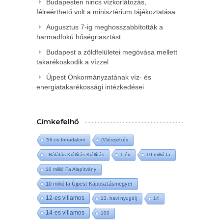
Budapesten nincs vízkorlátozás,
félreérthető volt a minisztérium tájékoztatása
Augusztus 7-ig meghosszabbították a
harmadfokú hőségriasztást
Budapest a zöldfelületei megóvása mellett
takarékoskodik a vízzel
Újpest Önkormányzatának víz- és
energiatakarékossági intézkedései
Címkefelhő
'56-os forradalom
(V)észjelzés
- Rálátás Kiállítás Kiállítás
1 év
10 millió fa
10 millió Fa Alapítvány
10 millió fa Újpest-Káposztásmegyer
12-es villamos
13. havi nyugdíj
14
14-es villamos
100