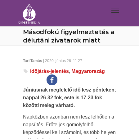
Másodfokú figyelmeztetés a
délutáni zivatarok miatt
Tari Tamás
| 2020. június 26. 11:27
időjárás-jelentés
,
Magyarország
Júniusnak megfelelő idő lesz pénteken:
nappal 26-32 fok, este is 17-23 fok
közötti meleg várható.
Napközben azonban nem lesz felhőtlen a
napsütés. Erőteljes gomolyfelhő-
képződéssel kell számolni, és több helyen