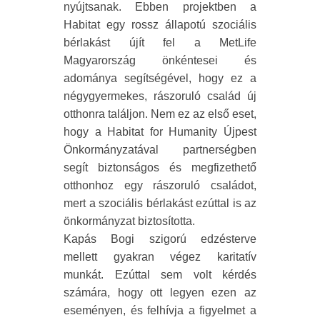
nyújtsanak. Ebben projektben a
Habitat egy rossz állapotú szociális
bérlakást újít fel a MetLife
Magyarország önkéntesei és
adománya segítségével, hogy ez a
négygyermekes, rászoruló család új
otthonra találjon. Nem ez az első eset,
hogy a Habitat for Humanity Újpest
Önkormányzatával partnerségben
segít biztonságos és megfizethető
otthonhoz egy rászoruló családot,
mert a szociális bérlakást ezúttal is az
önkormányzat biztosította.
Kapás Bogi szigorú edzésterve
mellett gyakran végez karitatív
munkát. Ezúttal sem volt kérdés
számára, hogy ott legyen ezen az
eseményen, és felhívja a figyelmet a