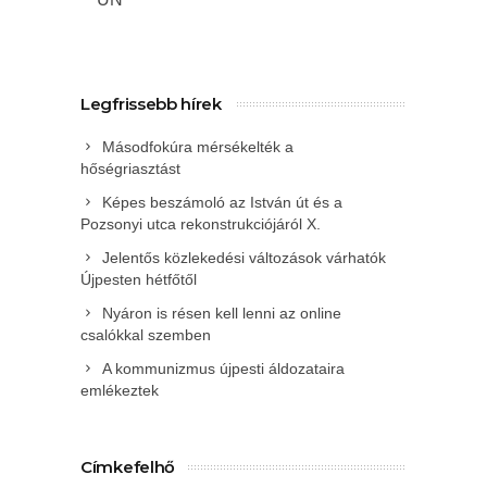
Legfrissebb hírek
Másodfokúra mérsékelték a
hőségriasztást
Képes beszámoló az István út és a
Pozsonyi utca rekonstrukciójáról X.
Jelentős közlekedési változások várhatók
Újpesten hétfőtől
Nyáron is résen kell lenni az online
csalókkal szemben
A kommunizmus újpesti áldozataira
emlékeztek
Címkefelhő