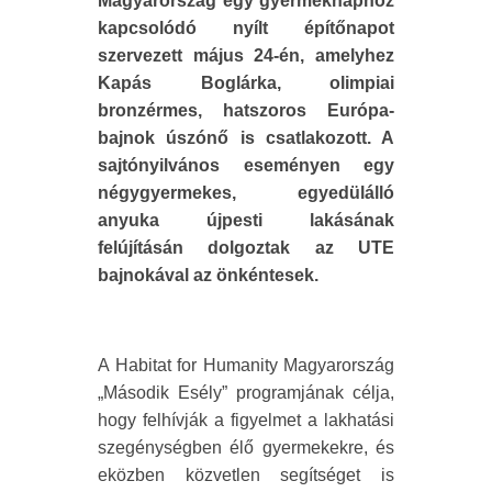
Magyarország egy gyermeknaphoz
kapcsolódó nyílt építőnapot
szervezett május 24-én, amelyhez
Kapás Boglárka, olimpiai
bronzérmes, hatszoros Európa-
bajnok úszónő is csatlakozott. A
sajtónyilvános eseményen egy
négygyermekes, egyedülálló
anyuka újpesti lakásának
felújításán dolgoztak az UTE
bajnokával az önkéntesek.
A Habitat for Humanity Magyarország
„Második Esély” programjának célja,
hogy felhívják a figyelmet a lakhatási
szegénységben élő gyermekekre, és
eközben közvetlen segítséget is