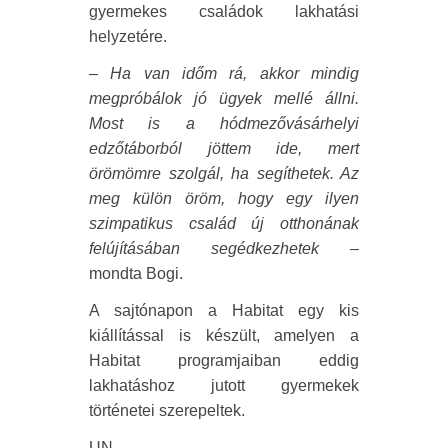
gyermekes családok lakhatási
helyzetére.
– Ha van időm rá, akkor mindig
megpróbálok jó ügyek mellé állni.
Most is a hódmezővásárhelyi
edzőtáborból jöttem ide, mert
örömömre szolgál, ha segíthetek. Az
meg külön öröm, hogy egy ilyen
szimpatikus család új otthonának
felújításában segédkezhetek
–
mondta Bogi.
A sajtónapon a Habitat egy kis
kiállítással is készült, amelyen a
Habitat programjaiban eddig
lakhatáshoz jutott gyermekek
történetei szerepeltek.
UN