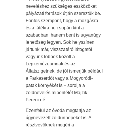
neveléshez szükséges eszközöket
pályázati források útján szereztük be.
Fontos szempont, hogy a mozgásra
és a játékra ne csupán kint a
szabadban, hanem bent is ugyanúgy
lehetőség legyen. Sok helyszínen
jártunk már, viszszatérő látogatói
vagyunk többek között a
Lepkemúzeumnak és az
Állatszigetnek, de jól ismerjük például
a Farkaserdőt vagy a Mogyoródi-
patak környékét is – sorolja a
zöldnevelés mibenlétét Majzik
Ferencné.
Ezenfelül az óvoda megtartja az
úgynevezett zöldünnepeket is. A
résztvevőknek megéri a