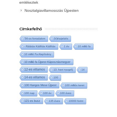
emlékeztek
Nosztalgiavillamosozás Újpesten
Címkefelhő
'56-os forradalom
(V)észjelzés
- Rálátás Kiállítás Kiállítás
1 év
10 millió fa
10 millió Fa Alapítvány
10 millió fa Újpest-Káposztásmegyer
12-es villamos
13. havi nyugdíj
14
14-es villamos
100
100 Hangos Mese Újpest
100 milliós keret
100 nap
100 év
100 éves
121-es busz
135 éves
10000 forint