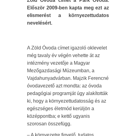
Zöld Óvoda címet a Park Óvoda.
Először 2009-ben kapta meg ezt az
elismerést a környezettudatos
nevelésért.
A Zöld Óvoda címet igazoló oklevelet
még tavaly év végén vehette át az
intézmény vezetője a Magyar
Mezőgazdasági Múzeumban, a
Vajdahunyadvárban. Majzik Ferencné
óvodavezető azt mondta: az óvoda
pedagógiai programját úgy alakították
ki, hogy a környezettudatosság és az
egészséges életmód kerüljön a
középpontba; e kettő ugyanis
szorosan összefügg.
– A környezetre figyelő, tudatos