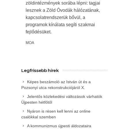
zöldintézmények sorába lépni: tagjai
lesznek a Zöld Óvodák hálózatának,
kapcsolatrendszerük bővül, a
programok kínálata segíti szakmai
fejlődésüket.
MOA
Legfrissebb hírek
Képes beszámoló az István út és a
Pozsonyi utca rekonstrukciójáról X.
Jelentős közlekedési változások várhatók
Újpesten hétfőtől
Nyáron is résen kell lenni az online
csalókkal szemben
A kommunizmus újpesti áldozataira