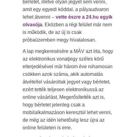
bérletet, illetve olyan jegyet sem venni,
amit egy egyedi kóddal, a pályaudvaron
lehet átvenni –
vette észre a 24.hu egyik
olvasója
. Eközben a régi felület már nem
is működik, de az új is csak
próbaüzemben megy hivatalosan.
A lap megkeresésére a MÁV azt írta, hogy
az elektronikus vonatjegy széles körű
elterjedésével már három éve rohamosan
csökken azok száma, akik automatás
átvétellel vásároltak jegyet vagy bérletet,
ezért tették teljesen elektronikussá az
online vásárlást. Megerősítették azt is,
hogy bérletet jelenleg csak a
mobilalkalmazáson keresztül lehet venni,
de még az idén lehetőség lesz újra az
online felületen is erre.