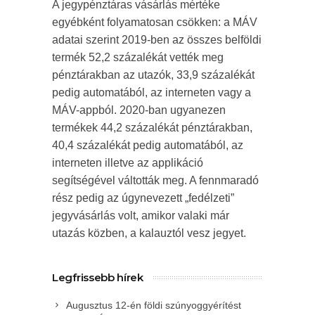
A jegypénztáras vásárlás mértéke
egyébként folyamatosan csökken: a MÁV
adatai szerint 2019-ben az összes belföldi
termék 52,2 százalékát vették meg
pénztárakban az utazók, 33,9 százalékát
pedig automatából, az interneten vagy a
MÁV-appból. 2020-ban ugyanezen
termékek 44,2 százalékát pénztárakban,
40,4 százalékát pedig automatából, az
interneten illetve az applikáció
segítségével váltották meg. A fennmaradó
rész pedig az úgynevezett „fedélzeti”
jegyvásárlás volt, amikor valaki már
utazás közben, a kalauztól vesz jegyet.
Legfrissebb hírek
Augusztus 12-én földi szúnyoggyérítést