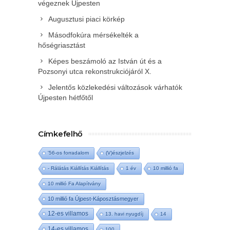
végeznek Újpesten
Augusztusi piaci körkép
Másodfokúra mérsékelték a
hőségriasztást
Képes beszámoló az István út és a
Pozsonyi utca rekonstrukciójáról X.
Jelentős közlekedési változások várhatók
Újpesten hétfőtől
Címkefelhő
'56-os forradalom
(V)észjelzés
- Rálátás Kiállítás Kiállítás
1 év
10 millió fa
10 millió Fa Alapítvány
10 millió fa Újpest-Káposztásmegyer
12-es villamos
13. havi nyugdíj
14
14-es villamos
100