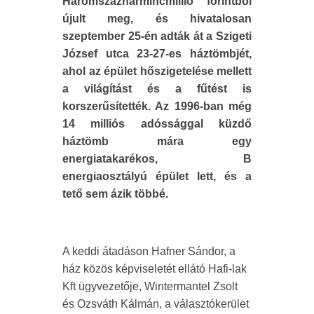
Háromszázharmincmillió forintból
újult meg, és hivatalosan
szeptember 25-én adták át a Szigeti
József utca 23-27-es háztömbjét,
ahol az épület hőszigetelése mellett
a világítást és a fűtést is
korszerűsítették. Az 1996-ban még
14 milliós adóssággal küzdő
háztömb mára egy
energiatakarékos, B
energiaosztályú épület lett, és a
tető sem ázik többé.
A keddi átadáson Hafner Sándor, a
ház közös képviseletét ellátó Hafi-lak
Kft ügyvezetője, Wintermantel Zsolt
és Ozsváth Kálmán, a választókerület