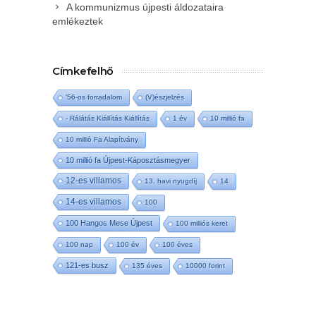
A kommunizmus újpesti áldozataira
emlékeztek
Címkefelhő
'56-os forradalom
(V)észjelzés
- Rálátás Kiállítás Kiállítás
1 év
10 millió fa
10 millió Fa Alapítvány
10 millió fa Újpest-Káposztásmegyer
12-es villamos
13. havi nyugdíj
14
14-es villamos
100
100 Hangos Mese Újpest
100 milliós keret
100 nap
100 év
100 éves
121-es busz
135 éves
10000 forint