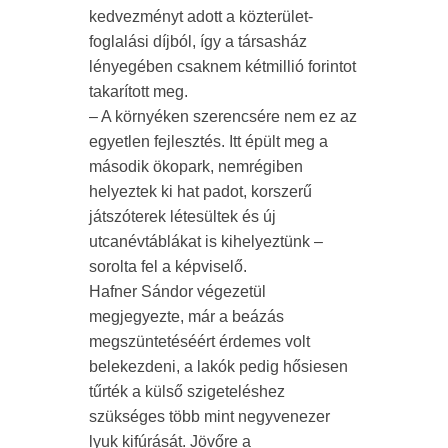
kedvezményt adott a közterület-
foglalási díjból, így a társasház
lényegében csaknem kétmillió forintot
takarított meg.
– A környéken szerencsére nem ez az
egyetlen fejlesztés. Itt épült meg a
második ökopark, nemrégiben
helyeztek ki hat padot, korszerű
játszóterek létesültek és új
utcanévtáblákat is kihelyeztünk –
sorolta fel a képviselő.
Hafner Sándor végezetül
megjegyezte, már a beázás
megszüntetéséért érdemes volt
belekezdeni, a lakók pedig hősiesen
tűrték a külső szigeteléshez
szükséges több mint negyvenezer
lyuk kifúrását. Jövőre a