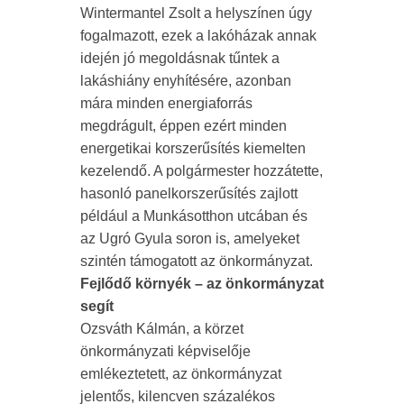
Wintermantel Zsolt a helyszínen úgy
fogalmazott, ezek a lakóházak annak
idején jó megoldásnak tűntek a
lakáshiány enyhítésére, azonban
mára minden energiaforrás
megdrágult, éppen ezért minden
energetikai korszerűsítés kiemelten
kezelendő. A polgármester hozzátette,
hasonló panelkorszerűsítés zajlott
például a Munkásotthon utcában és
az Ugró Gyula soron is, amelyeket
szintén támogatott az önkormányzat.
Fejlődő környék – az önkormányzat
segít
Ozsváth Kálmán, a körzet
önkormányzati képviselője
emlékeztetett, az önkormányzat
jelentős, kilencven százalékos