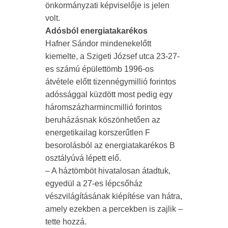
önkormányzati képviselője is jelen
volt.
Adósból energiatakarékos
Hafner Sándor mindenekelőtt
kiemelte, a Szigeti József utca 23-27-
es számú épülettömb 1996-os
átvétele előtt tizennégymillió forintos
adóssággal küzdött most pedig egy
háromszázharmincmillió forintos
beruházásnak köszönhetően az
energetikailag korszerűtlen F
besorolásból az energiatakarékos B
osztályúvá lépett elő.
– A háztömböt hivatalosan átadtuk,
egyedül a 27-es lépcsőház
vészvilágításának kiépítése van hátra,
amely ezekben a percekben is zajlik –
tette hozzá.