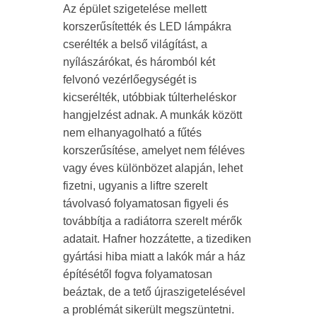
Az épület szigetelése mellett
korszerűsítették és LED lámpákra
cserélték a belső világítást, a
nyílászárókat, és háromból két
felvonó vezérlőegységét is
kicserélték, utóbbiak túlterheléskor
hangjelzést adnak. A munkák között
nem elhanyagolható a fűtés
korszerűsítése, amelyet nem féléves
vagy éves különbözet alapján, lehet
fizetni, ugyanis a liftre szerelt
távolvasó folyamatosan figyeli és
továbbítja a radiátorra szerelt mérők
adatait. Hafner hozzátette, a tizediken
gyártási hiba miatt a lakók már a ház
építésétől fogva folyamatosan
beáztak, de a tető újraszigetelésével
a problémát sikerült megszüntetni.