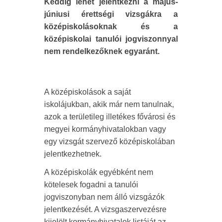
Keddig lehet jelentkezni a május-
júniusi érettségi vizsgákra a
középiskolásoknak és a
középiskolai tanulói jogviszonnyal
nem rendelkezőknek egyaránt.
A középiskolások a saját
iskolájukban, akik már nem tanulnak,
azok a területileg illetékes fővárosi és
megyei kormányhivatalokban vagy
egy vizsgát szervező középiskolában
jelentkezhetnek.
A középiskolák egyébként nem
kötelesek fogadni a tanulói
jogviszonyban nem álló vizsgázók
jelentkezését. A vizsgaszervezésre
kijelölt kormányhivatalok listáját az