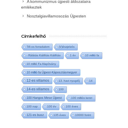
A kommunizmus újpesti áldozataira
emlékeztek
Nosztalgiavillamosozás Újpesten
Címkefelhő
'56-os forradalom
(V)észjelzés
- Rálátás Kiállítás Kiállítás
1 év
10 millió fa
10 millió Fa Alapítvány
10 millió fa Újpest-Káposztásmegyer
12-es villamos
13. havi nyugdíj
14
14-es villamos
100
100 Hangos Mese Újpest
100 milliós keret
100 nap
100 év
100 éves
121-es busz
135 éves
10000 forint