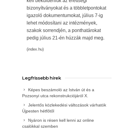
kell beküldeniük az érettségi
bizonyítványokat és a többletpontokat
igazoló dokumentumokat, július 7-ig
lehet módosítani az intézmények,
szakok sorrendjén, a ponthatárokat
pedig július 21-én húzzák majd meg.
(index.hu)
Legfrissebb hírek
Képes beszámoló az István út és a
Pozsonyi utca rekonstrukciójáról X.
Jelentős közlekedési változások várhatók
Újpesten hétfőtől
Nyáron is résen kell lenni az online
csalókkal szemben