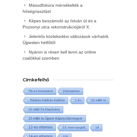
Másodfokúra mérsékelték a
hőségriasztást
Képes beszámoló az István út és a
Pozsonyi utca rekonstrukciójáról X.
Jelentős közlekedési változások várhatók
Újpesten hétfőtől
Nyáron is résen kell lenni az online
csalókkal szemben
Címkefelhő
'56-os forradalom
(V)észjelzés
- Rálátás Kiállítás Kiállítás
1 év
10 millió fa
10 millió Fa Alapítvány
10 millió fa Újpest-Káposztásmegyer
12-es villamos
13. havi nyugdíj
14
14-es villamos
100