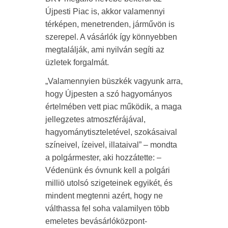
Újpesti Piac is, akkor valamennyi
térképen, menetrenden, járművön is
szerepel. A vásárlók így könnyebben
megtalálják, ami nyilván segíti az
üzletek forgalmát.
„Valamennyien büszkék vagyunk arra,
hogy Újpesten a szó hagyományos
értelmében vett piac működik, a maga
jellegzetes atmoszférájával,
hagyománytiszteletével, szokásaival
színeivel, ízeivel, illataival” – mondta
a polgármester, aki hozzátette: –
Védenünk és óvnunk kell a polgári
milliö utolsó szigeteinek egyikét, és
mindent megtenni azért, hogy ne
válthassa fel soha valamilyen több
emeletes bevásárlóközpont-