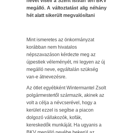
nevet viseli a Szent István téri BKV
megálló. A változtatást alig néhány
hét alatt sikerült megvalósítani
Mint ismeretes az önkormányzat
korábban nem hivatalos
népszavazáson kérdezte meg az
újpestiek véleményét, mi legyen az új
megálló neve, egyáltalán szükség
van-e átnevezésre.
Az ötlet egyébként Wintermantel Zsolt
polgármestertől származik, akinek az
volt a célja a névcserével, hogy a
kerület ezzel is segítse a piacon
dolgozó vállakozók, kofák,
kereskedők munkáját. Ha ugyanis a
BKV megálló nevébe bekerül az