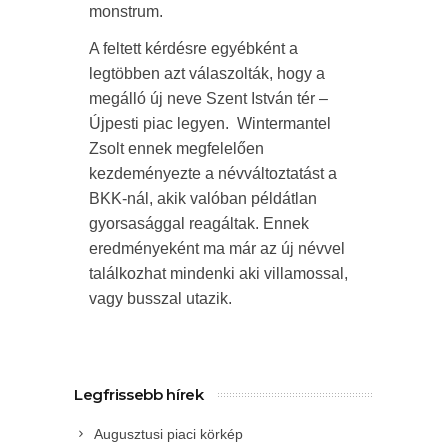
monstrum.
A feltett kérdésre egyébként a
legtöbben azt válaszolták, hogy a
megálló új neve Szent István tér –
Újpesti piac legyen. Wintermantel
Zsolt ennek megfelelően
kezdeményezte a névváltoztatást a
BKK-nál, akik valóban példátlan
gyorsasággal reagáltak. Ennek
eredményeként ma már az új névvel
találkozhat mindenki aki villamossal,
vagy busszal utazik.
Legfrissebb hírek
Augusztusi piaci körkép