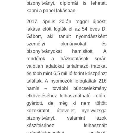
bizonyítványt, diplomát is lehetett
kapni a panel lakásban.
2017. április 20-án reggel újpesti
lakása előtt fogták el az 54 éves D.
Gábort, aki tanult nyomdászként
személyi okmányokat és
bizonyítványokat hamisított. A
rendőrök a házkutatások során
valótlan adatokat tartalmazó iratokat
és több mint 6,5 millió forint készpénzt
találtak. A nyomozók lefoglaltak 216
hamis – további bűncselekmény
elkövetéséhez felhasználható –előre
gyártott, de még ki nem töltött
közokiratot, útlevelet, nyelvvizsga
bizonyítványt, valamint azok
készítéséhez felhasznált
számítástechnikai eszközt,