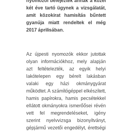
nyomozói befejezték annak a közel
két éve tartó ügynek a vizsgálatát,
amit közokirat hamisítás bűntett
gyanúja miatt rendeltek el még
2017 áprilisában.
Az újpesti nyomozók ekkor jutottak
olyan információkhoz, mely alapján
azt feltételezték, az egyik helyi
lakótelepen egy bérelt lakásban
valaki egy házi okmánygyárat
működtet. A számítógéppel elkészített,
hamis papírokra, hamis pecsétekkel
ellátott okmányokra ismerőősei révén
vett fel megrendeléseket, igény
szerint nyelvvizsga bizonyítványt,
gépjármű vezetői engedélyt, érettségi