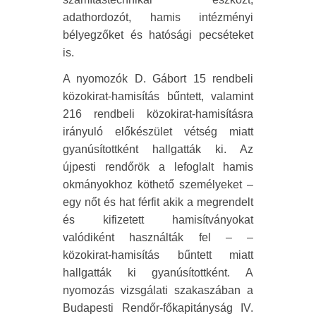
adathordozót, hamis intézményi
bélyegzőket és hatósági pecséteket
is.
A nyomozók D. Gábort 15 rendbeli
közokirat-hamisítás bűntett, valamint
216 rendbeli közokirat-hamisításra
irányuló előkészület vétség miatt
gyanúsítottként hallgatták ki. Az
újpesti rendőrök a lefoglalt hamis
okmányokhoz köthető személyeket –
egy nőt és hat férfit akik a megrendelt
és kifizetett hamisítványokat
valódiként használták fel – –
közokirat-hamisítás bűntett miatt
hallgatták ki gyanúsítottként. A
nyomozás vizsgálati szakaszában a
Budapesti Rendőr-főkapitányság IV.