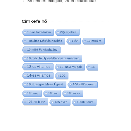
58 embert elfogtak, 29-et előállítottak
Címkefelhő
'56-os forradalom
(V)észjelzés
- Rálátás Kiállítás Kiállítás
1 év
10 millió fa
10 millió Fa Alapítvány
10 millió fa Újpest-Káposztásmegyer
12-es villamos
13. havi nyugdíj
14
14-es villamos
100
100 Hangos Mese Újpest
100 milliós keret
100 nap
100 év
100 éves
121-es busz
135 éves
10000 forint