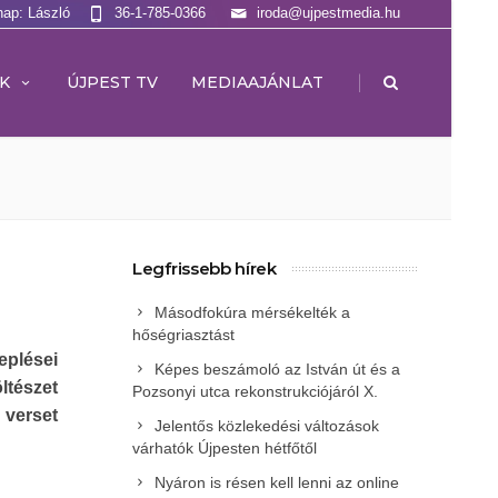
nap: László
36-1-785-0366
iroda@ujpestmedia.hu
|
K
ÚJPEST TV
MEDIAAJÁNLAT
Legfrissebb hírek
Másodfokúra mérsékelték a
hőségriasztást
eplései
Képes beszámoló az István út és a
ltészet
Pozsonyi utca rekonstrukciójáról X.
 verset
Jelentős közlekedési változások
várhatók Újpesten hétfőtől
Nyáron is résen kell lenni az online