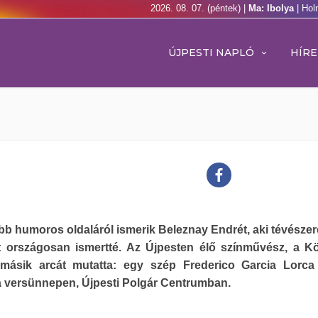
2026. 08. 07. (péntek) |
Ma: Ibolya
| Hol
ÚJPESTI NAPLÓ
HÍRE
b humoros oldaláról ismerik Beleznay Endrét, aki tévészer
lt országosan ismertté. Az Újpesten élő színművész, a Kö
másik arcát mutatta: egy szép Frederico Garcia Lorca
a versünnepen, Újpesti Polgár Centrumban.