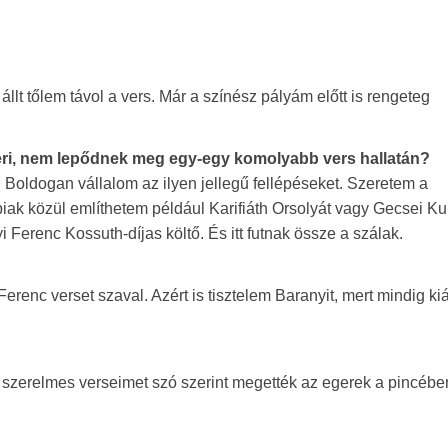
lt tőlem távol a vers. Már a színész pályám előtt is rengeteg
ri, nem lepődnek meg egy-egy komolyabb vers hallatán?
 Boldogan vállalom az ilyen jellegű fellépéseket. Szeretem a
iak közül említhetem például Karifiáth Orsolyát vagy Gecsei Ku
Ferenc Kossuth-díjas költő. És itt futnak össze a szálak.
c verset szaval. Azért is tisztelem Baranyit, mert mindig kiál
 szerelmes verseimet szó szerint megették az egerek a pincébe