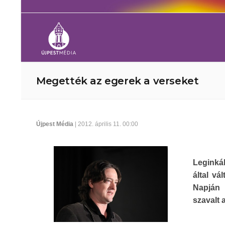
Megették az egerek a verseket
Újpest Média
| 2012. április 11. 00:00
Leginkáb
által vá
Napján 
szavalt 