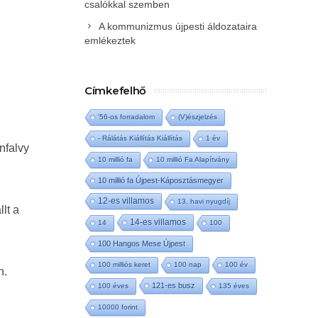
csalókkal szemben
A kommunizmus újpesti áldozataira
emlékeztek
Címkefelhő
'56-os forradalom
(V)észjelzés
- Rálátás Kiállítás Kiállítás
1 év
nfalvy
10 millió fa
10 millió Fa Alapítvány
10 millió fa Újpest-Káposztásmegyer
12-es villamos
13. havi nyugdíj
lt a
14-es villamos
14
100
100 Hangos Mese Újpest
100 milliós keret
100 nap
100 év
n.
121-es busz
100 éves
135 éves
10000 forint