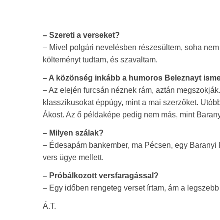
– Szereti a verseket?
– Mivel polgári nevelésben részesültem, soha nem ál
költeményt tudtam, és szavaltam.
– A közönség inkább a humoros Beleznayt isme
– Az elején furcsán néznek rám, aztán megszokják.
klasszikusokat éppúgy, mint a mai szerzőket. Utóbb
Ákost. Az ő példaképe pedig nem más, mint Baranyi 
– Milyen szálak?
– Édesapám bankember, ma Pécsen, egy Baranyi Feren
vers ügye mellett.
– Próbálkozott versfaragással?
– Egy időben rengeteg verset írtam, ám a legszebb
Á.T.