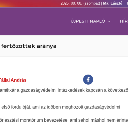
2026. 08. 08. (szombat) |
Ma: László
| 
ÚJPESTI NAPLÓ
HÍR
 fertőzöttek aránya
Tállai András
lamtitkár a gazdaságvédelmi intézkedések kapcsán a következő
 első fordulóját, ami az időben meghozott gazdaságvédelmi
törlesztési moratórium bevezetése, ami sehol máshol nem érintet