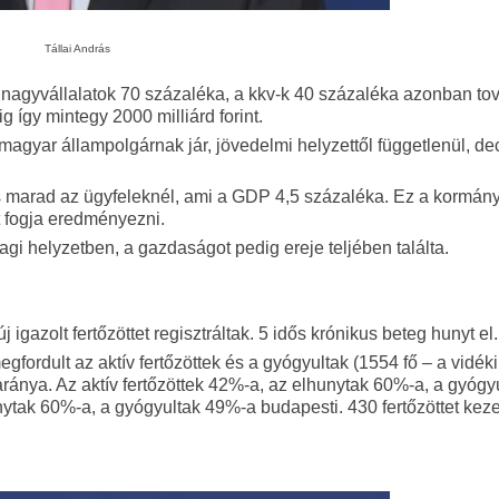
Tállai András
 A nagyvállalatok 70 százaléka, a kkv-k 40 százaléka azonban to
 így mintegy 2000 milliárd forint.
agyar állampolgárnak jár, jövedelmi helyzettől függetlenül, d
ás marad az ügyfeleknél, ami a GDP 4,5 százaléka. Ez a kormány
t fogja eredményezni.
agi helyzetben, a gazdaságot pedig ereje teljében találta.
igazolt fertőzöttet regisztráltak. 5 idős krónikus beteg hunyt el.
ordult az aktív fertőzöttek és a gyógyultak (1554 fő – a vidék
 aránya. Az aktív fertőzöttek 42%-a, az elhunytak 60%-a, a gyógy
nytak 60%-a, a gyógyultak 49%-a budapesti. 430 fertőzöttet kez