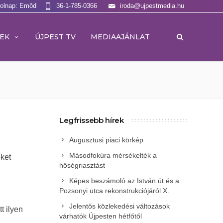
Holnap: Emõd
36-1-785-0366
iroda@ujpestmedia.hu
|
EK
ÚJPEST TV
MEDIAAJÁNLAT
Legfrissebb hírek
Augusztusi piaci körkép
Másodfokúra mérsékelték a
ket
hőségriasztást
Képes beszámoló az István út és a
Pozsonyi utca rekonstrukciójáról X.
Jelentős közlekedési változások
t ilyen
várhatók Újpesten hétfőtől