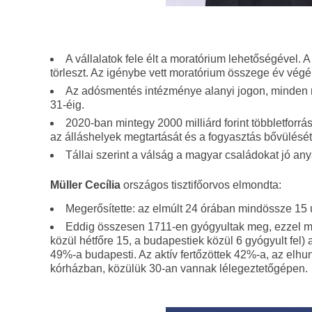
A vállalatok fele élt a moratórium lehetőségével.
törleszt. Az igénybe vett moratórium összege év végéig
Az adósmentés intézménye alanyi jogon, minden m
31-éig.
2020-ban mintegy 2000 milliárd forint többletforr
az álláshelyek megtartását és a fogyasztás bővülésé
Tállai szerint a válság a magyar családokat jó any
Müller Cecília
országos tisztifőorvos elmondta:
Megerősítette: az elmúlt 24 órában mindössze 15 új 
Eddig összesen 1711-en gyógyultak meg, ezzel megf
közül hétfőre 15, a budapestiek közül 6 gyógyult fel)
49%-a budapesti. Az aktív fertőzöttek 42%-a, az elhu
kórházban, közülük 30-an vannak lélegeztetőgépen.