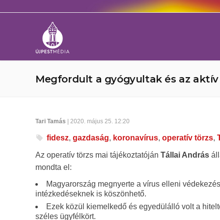
Megfordult a gyógyultak és az aktív
Tari Tamás
| 2020. május 25. 12:20
fidesz
,
gazdaság
,
koronavírus
,
operatív törzs
,
Az operatív törzs mai tájékoztatóján
Tállai András
ál
mondta el:
Magyarország megnyerte a vírus elleni védekezés
intézkedéseknek is köszönhető.
Ezek közül kiemelkedő és egyedülálló volt a hitel
széles ügyfélkört.