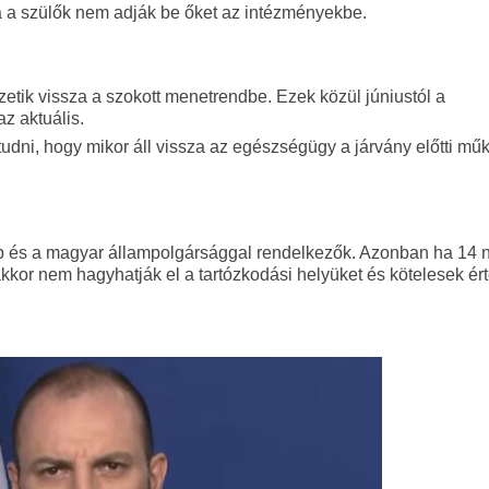
 a szülők nem adják be őket az intézményekbe.
etik vissza a szokott menetrendbe. Ezek közül júniustól a
z aktuális.
dni, hogy mikor áll vissza az egészségügy a járvány előtti mű
rb és a magyar állampolgársággal rendelkezők. Azonban ha 14
kor nem hagyhatják el a tartózkodási helyüket és kötelesek ért