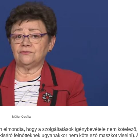
Müller Cecília
n elmondta, hogy a szolgáltatások igénybevétele nem kötelező,
kísérő felnőtteknek ugyanakkor nem kötelező maszkot viselni). 