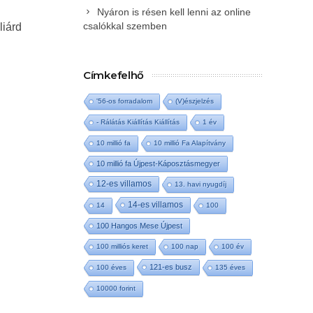
Nyáron is résen kell lenni az online
csalókkal szemben
liárd
Címkefelhő
'56-os forradalom
(V)észjelzés
- Rálátás Kiállítás Kiállítás
1 év
10 millió fa
10 millió Fa Alapítvány
10 millió fa Újpest-Káposztásmegyer
12-es villamos
13. havi nyugdíj
14-es villamos
14
100
100 Hangos Mese Újpest
100 milliós keret
100 nap
100 év
121-es busz
100 éves
135 éves
10000 forint