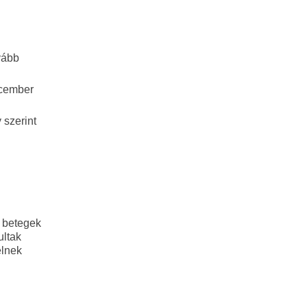
vább
ecember
 szerint
i betegek
ultak
elnek