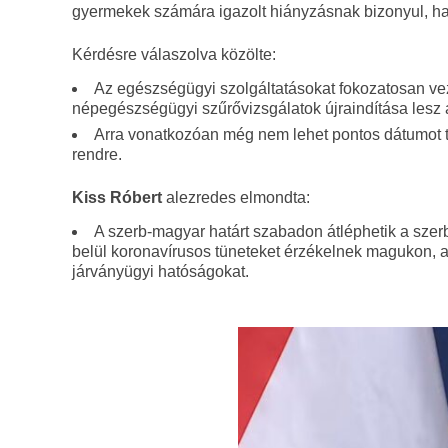
gyermekek számára igazolt hiányzásnak bizonyul, ha
Kérdésre válaszolva közölte:
Az egészségügyi szolgáltatásokat fokozatosan vez
népegészségügyi szűrővizsgálatok újraindítása lesz a
Arra vonatkozóan még nem lehet pontos dátumot tu
rendre.
Kiss Róbert
alezredes elmondta:
A szerb-magyar határt szabadon átléphetik a sze
belül koronavírusos tüneteket érzékelnek magukon, ak
járványügyi hatóságokat.