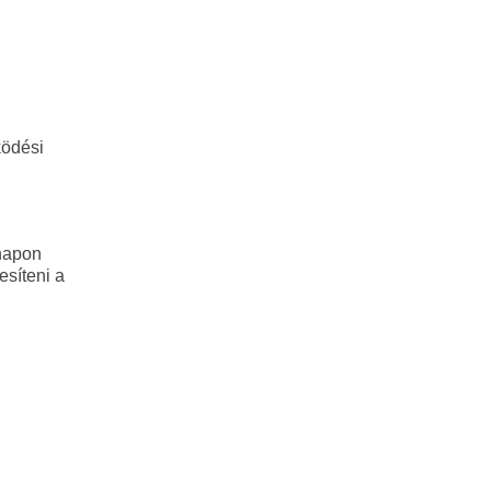
ködési
 napon
esíteni a