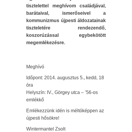
tisztelettel meghívom családjával,
barátaival, ismerőseivel a
kommunizmus újpesti áldozatainak
tiszteletére rendezendő,
koszorúzással egybekötött
megemlékezésre.
Meghívó
Időpont: 2014. augusztus 5., kedd, 18
óra
Helyszín: IV., Görgey utca – ’56-os
emlékkő
Emlékezzünk idén is méltóképpen az
újpesti hősökre!
Wintermantel Zsolt