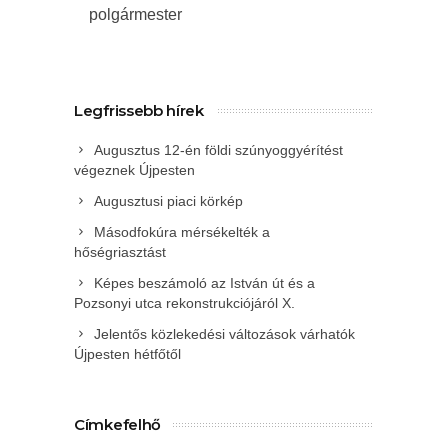
polgármester
Legfrissebb hírek
Augusztus 12-én földi szúnyoggyérítést
végeznek Újpesten
Augusztusi piaci körkép
Másodfokúra mérsékelték a
hőségriasztást
Képes beszámoló az István út és a
Pozsonyi utca rekonstrukciójáról X.
Jelentős közlekedési változások várhatók
Újpesten hétfőtől
Címkefelhő