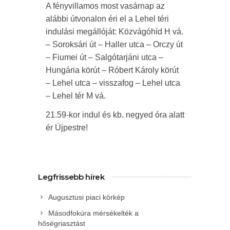
A fényvillamos most vasárnap az
alábbi útvonalon éri el a Lehel téri
indulási megállóját: Közvágóhíd H vá.
– Soroksári út – Haller utca – Orczy út
– Fiumei út – Salgótarjáni utca –
Hungária körút – Róbert Károly körút
– Lehel utca – visszafog – Lehel utca
– Lehel tér M vá.
21.59-kor indul és kb. negyed óra alatt
ér Újpestre!
Legfrissebb hírek
Augusztusi piaci körkép
Másodfokúra mérsékelték a
hőségriasztást