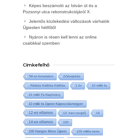
Képes beszámoló az István út és a
Pozsonyi utca rekonstrukciójáról X.
Jelentős közlekedési változások várhatók
Újpesten hétfőtől
Nyáron is résen kell lenni az online
csalókkal szemben
Címkefelhő
'56-os forradalom
(V)észjelzés
- Rálátás Kiállítás Kiállítás
1 év
10 millió fa
10 millió Fa Alapítvány
10 millió fa Újpest-Káposztásmegyer
12-es villamos
13. havi nyugdíj
14
14-es villamos
100
100 Hangos Mese Újpest
100 milliós keret