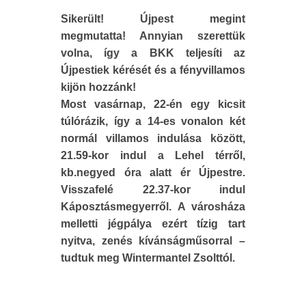
Sikerült! Újpest megint
megmutatta! Annyian szerettük
volna, így a BKK teljesíti az
Újpestiek kérését és a fényvillamos
kijön hozzánk!
Most vasárnap, 22-én egy kicsit
túlórázik, így a 14-es vonalon két
normál villamos indulása között,
21.59-kor indul a Lehel térről,
kb.negyed óra alatt ér Újpestre.
Visszafelé 22.37-kor indul
Káposztásmegyerről. A városháza
melletti jégpálya ezért tízig tart
nyitva, zenés kívánságműsorral –
tudtuk meg Wintermantel Zsolttól.