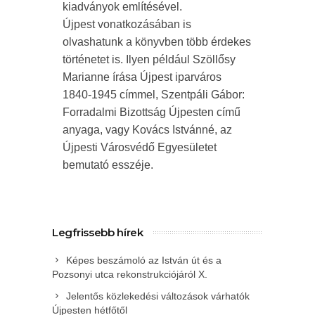
kiadványok említésével.
Újpest vonatkozásában is
olvashatunk a könyvben több érdekes
történetet is. Ilyen például Szöllősy
Marianne írása Újpest iparváros
1840-1945 címmel, Szentpáli Gábor:
Forradalmi Bizottság Újpesten című
anyaga, vagy Kovács Istvánné, az
Újpesti Városvédő Egyesületet
bemutató esszéje.
Legfrissebb hírek
Képes beszámoló az István út és a
Pozsonyi utca rekonstrukciójáról X.
Jelentős közlekedési változások várhatók
Újpesten hétfőtől