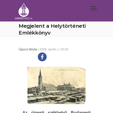
Megjelent a Helytörténeti
Emlékkönyv
Újpest Média
| 2008. április 1. 00:00
Az újpesti székhelyű Budapesti