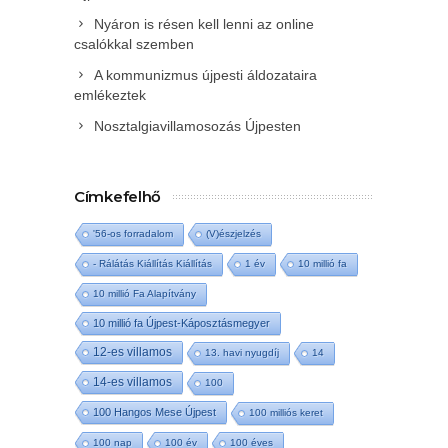
Nyáron is résen kell lenni az online
csalókkal szemben
A kommunizmus újpesti áldozataira
emlékeztek
Nosztalgiavillamosozás Újpesten
Címkefelhő
'56-os forradalom
(V)észjelzés
- Rálátás Kiállítás Kiállítás
1 év
10 millió fa
10 millió Fa Alapítvány
10 millió fa Újpest-Káposztásmegyer
12-es villamos
13. havi nyugdíj
14
14-es villamos
100
100 Hangos Mese Újpest
100 milliós keret
100 nap
100 év
100 éves