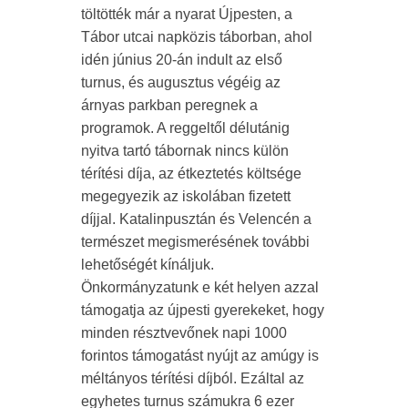
töltötték már a nyarat Újpesten, a
Tábor utcai napközis táborban, ahol
idén június 20-án indult az első
turnus, és augusztus végéig az
árnyas parkban peregnek a
programok. A reggeltől délutánig
nyitva tartó tábornak nincs külön
térítési díja, az étkeztetés költsége
megegyezik az iskolában fizetett
díjjal. Katalinpusztán és Velencén a
természet megismerésének további
lehetőségét kínáljuk.
Önkormányzatunk e két helyen azzal
támogatja az újpesti gyerekeket, hogy
minden résztvevőnek napi 1000
forintos támogatást nyújt az amúgy is
méltányos térítési díjból. Ezáltal az
egyhetes turnus számukra 6 ezer