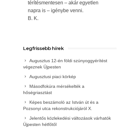
térítésmentesen – akár egyetlen
napra is – igénybe venni.
B. K.
Legfrissebb hírek
Augusztus 12-én földi szúnyoggyérítést
végeznek Újpesten
Augusztusi piaci körkép
Másodfokúra mérsékelték a
hőségriasztást
Képes beszámoló az István út és a
Pozsonyi utca rekonstrukciójáról X.
Jelentős közlekedési változások várhatók
Újpesten hétfőtől