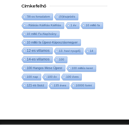
Címkefelhő
'56-os forradalom
(V)észjelzés
- Rálátás Kiállítás Kiállítás
1 év
10 millió fa
10 millió Fa Alapítvány
10 millió fa Újpest-Káposztásmegyer
12-es villamos
13. havi nyugdíj
14
14-es villamos
100
100 Hangos Mese Újpest
100 milliós keret
100 nap
100 év
100 éves
121-es busz
135 éves
10000 forint