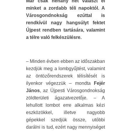
Már csak néhány hét választ el
minket a zordabb téli napoktól. A
Városgondnokság ezúttal is
rendkívül nagy hangsúlyt fektet
Újpest rendben tartására, valamint
a télre való felkészülésre.
– Minden évben ebben az időszakban
kezdjük meg a lombgyűjtést, valamint
az öntözőrendszerek télisítését is
ilyenkor végezzük – mondta
Fejér
János
, az Újpesti Városgondnokság
zöldterületi ágazatvezetője. – A
lehullott lombot erre alkalmas kézi
eszközökkel, illetve nagyobb
gépekkel szedjük össze, utóbbi
darálni is tud, ezért nagy mennyiséget