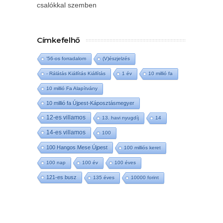
csalókkal szemben
Címkefelhő
'56-os forradalom
(V)észjelzés
- Rálátás Kiállítás Kiállítás
1 év
10 millió fa
10 millió Fa Alapítvány
10 millió fa Újpest-Káposztásmegyer
12-es villamos
13. havi nyugdíj
14
14-es villamos
100
100 Hangos Mese Újpest
100 milliós keret
100 nap
100 év
100 éves
121-es busz
135 éves
10000 forint