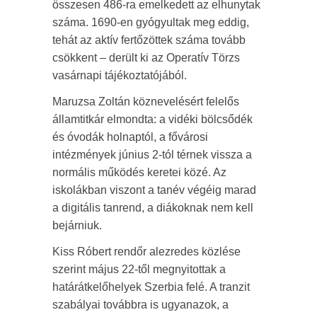
összesen 486-ra emelkedett az elhunytak
száma. 1690-en gyógyultak meg eddig,
tehát az aktív fertőzöttek száma tovább
csökkent – derült ki az Operatív Törzs
vasárnapi tájékoztatójából.
Maruzsa Zoltán köznevelésért felelős
államtitkár elmondta: a vidéki bölcsődék
és óvodák holnaptól, a fővárosi
intézmények június 2-tól térnek vissza a
normális működés keretei közé. Az
iskolákban viszont a tanév végéig marad
a digitális tanrend, a diákoknak nem kell
bejárniuk.
Kiss Róbert rendőr alezredes közlése
szerint május 22-től megnyitottak a
határátkelőhelyek Szerbia felé. A tranzit
szabályai továbbra is ugyanazok, a