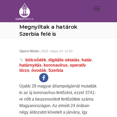
Megnyíltak a határok
Szerbia felé is
Újpest Média
| 2020. május 24. 12:00
bölcsődék
,
digitális oktatás
,
határ
,
határnyitás
,
koronavírus
,
operatív
törzs
,
óvodák
,
Szerbia
Újabb 28 magyar állampolgárnál mutatták
ki az új koronavírus-fertőzést, ezzel 3741-
re nőtt a beazonosított fertőzöttek száma
Magyarországon. Az elmúlt 24 órában
négy áldozatot követelt a járvány, így