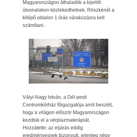
Magyarországon áthaladók a kijelölt
útvonalakon közlekedhetnek. Röszkénél a
kilépő oldalon 1 órás várakozásra kell
számítani.
Vályi-Nagy István, a Dél-pesti
Centrumkórház főigazgatója arról beszélt,
hogy a világon először Magyarországon
kezdtük el a vérplazmaterápiát.
Hozzátette: az eljárás eddig
eredményesnek bizonyult, jelenleg négy