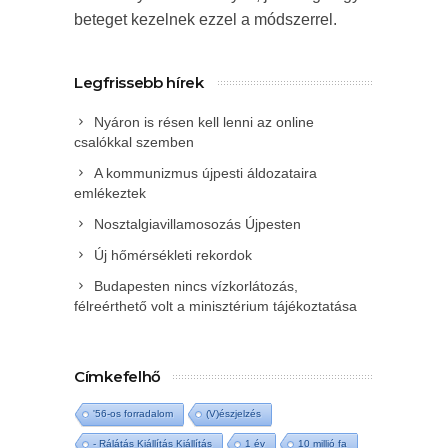
beteget kezelnek ezzel a módszerrel.
Legfrissebb hírek
Nyáron is résen kell lenni az online
csalókkal szemben
A kommunizmus újpesti áldozataira
emlékeztek
Nosztalgiavillamosozás Újpesten
Új hőmérsékleti rekordok
Budapesten nincs vízkorlátozás,
félreérthető volt a minisztérium tájékoztatása
Címkefelhő
'56-os forradalom
(V)észjelzés
- Rálátás Kiállítás Kiállítás
1 év
10 millió fa