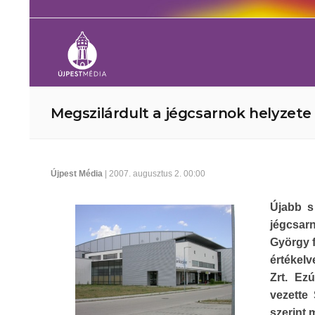
Megszilárdult a jégcsarnok helyzete
Újpest Média
| 2007. augusztus 2. 00:00
Újabb s
jégcsarn
György f
értékelv
Zrt. Ez
vezette
szerint 