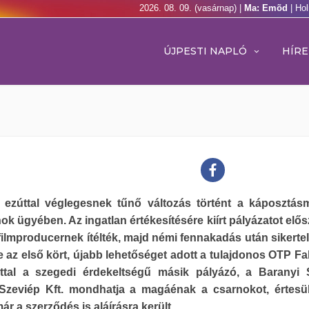
2026. 08. 09. (vasárnap) |
Ma: Emõd
| Ho
ÚJPESTI NAPLÓ
HÍRE
 ezúttal véglegesnek tűnő változás történt a káposztás
ok ügyében. Az ingatlan értékesítésére kiírt pályázatot elős
ilmproducernek ítélték, majd némi fennakadás után sikerte
e az első kört, újabb lehetőséget adott a tulajdonos OTP Fa
úttal a szegedi érdekeltségű másik pályázó, a Baranyi
 Szeviép Kft. mondhatja a magáénak a csarnokot, értesü
már a szerződés is aláírásra került.