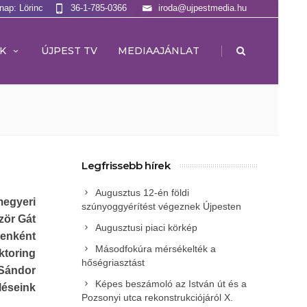
lnap: Lörinc
36-1-785-0366
iroda@ujpestmedia.hu
|
K
ÚJPEST TV
MEDIAAJÁNLAT
Legfrissebb hírek
Augusztus 12-én földi
megyeri
szúnyoggyérítést végeznek Újpesten
zör Gát
Augusztusi piaci körkép
lenként
Másodfokúra mérsékelték a
ktoring
hőségriasztást
 Sándor
Képes beszámoló az István út és a
léseink
Pozsonyi utca rekonstrukciójáról X.