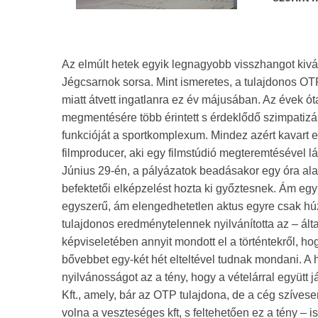
Az elmúlt hetek egyik legnagyobb visszhangot kiv
Jégcsarnok sorsa. Mint ismeretes, a tulajdonos OTP 
miatt átvett ingatlanra ez év májusában. Az évek 
megmentésére több érintett s érdeklődő szimpatizá
funkcióját a sportkomplexum. Mindez azért kavart e
filmproducer, aki egy filmstúdió megteremtésével lá
Június 29-én, a pályázatok beadásakor egy óra alat
befektetői elképzelést hozta ki győztesnek. Ám egy 
egyszerű, ám elengedhetetlen aktus egyre csak húzó
tulajdonos eredménytelennek nyilvánította az – álta
képviseletében annyit mondott el a történtekről, ho
bővebbet egy-két hét elteltével tudnak mondani. A 
nyilvánosságot az a tény, hogy a vételárral együtt 
Kft., amely, bár az OTP tulajdona, de a cég szíve
volna a veszteséges kft, s feltehetően ez a tény – i