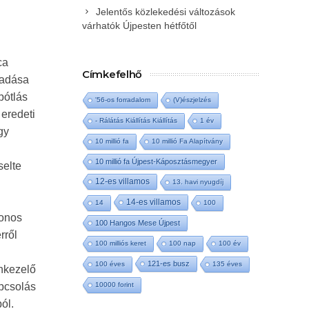
Jelentős közlekedési változások
várhatók Újpesten hétfőtől
ca
Címkefelhő
radása
pótlás
'56-os forradalom
(V)észjelzés
eredeti
- Rálátás Kiállítás Kiállítás
1 év
gy
10 millió fa
10 millió Fa Alapítvány
10 millió fa Újpest-Káposztásmegyer
selte
12-es villamos
13. havi nyugdíj
14-es villamos
14
100
donos
100 Hangos Mese Újpest
rről
100 milliós keret
100 nap
100 év
121-es busz
100 éves
135 éves
ankezelő
apcsolás
10000 forint
ól.