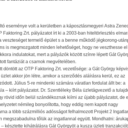
áltó eseménye volt a kerületben a káposztásmegyeri Astra Zene
Faktoring Zrt. pályázatot írt ki a 2003-ban hiteltörlesztés elma
óta veszteséget termelő épület s a benne működő jégkorong-után
ns is megmozgatott minden lehetőséget, hogy ne veszthesse el 
kkora indulatokat, mert a pályázók között színre lépett Gát Györ
tott fantáziát a csarnok megvételében.
t döntött az OTP Faktoring Zrt. vezetősége: a Gát György képvi
üzlet akkor jön létre, amikor a szerződés aláírásra kerül, ez az
dott. Július 5-re mindenki számára váratlan fordulat állt be: a
la – kiírt pályázatot. Dr. Szentléleky Béla üzletágvezető a tulaj
gy rövid időn belül szándékoznak kiírni az újabb pályázatot, de e
helyzetet némileg bonyolította, hogy eddig nem kapott nagy
járna a több százmilliós adósságot felhalmozott Projekt 2 Ingatl
sen megszabadulna tőlük az ingatlannal együtt. Mondhatni: áruk
s – késztette kihátrálásra Gát Györgyöt a kusza üzleti tranzakciób