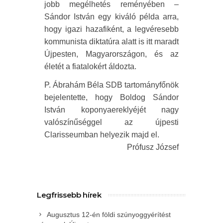
jobb megélhetés reményében –
Sándor István egy kiváló példa arra,
hogy igazi hazafiként, a legvéresebb
kommunista diktatúra alatt is itt maradt
Újpesten, Magyarországon, és az
életét a fiatalokért áldozta.
P. Ábrahám Béla SDB tartományfőnök
bejelentette, hogy Boldog Sándor
István koponyaereklyéjét nagy
valószínűséggel az újpesti
Clarisseumban helyezik majd el.
Prófusz József
Legfrissebb hírek
Augusztus 12-én földi szúnyoggyérítést