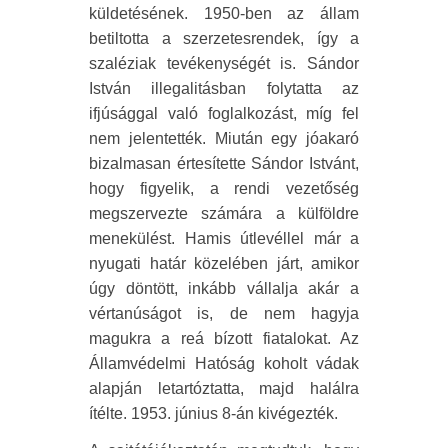
küldetésének. 1950-ben az állam
betiltotta a szerzetesrendek, így a
szaléziak tevékenységét is. Sándor
István illegalitásban folytatta az
ifjúsággal való foglalkozást, míg fel
nem jelentették. Miután egy jóakaró
bizalmasan értesítette Sándor Istvánt,
hogy figyelik, a rendi vezetőség
megszervezte számára a külföldre
menekülést. Hamis útlevéllel már a
nyugati határ közelében járt, amikor
úgy döntött, inkább vállalja akár a
vértanúságot is, de nem hagyja
magukra a reá bízott fiatalokat. Az
Államvédelmi Hatóság koholt vádak
alapján letartóztatta, majd halálra
ítélte. 1953. június 8-án kivégezték.