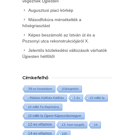
végeznek Újpesten
Augusztusi piaci körkép
Másodfokúra mérsékelték a
hőségriasztást
Képes beszámoló az István út és a
Pozsonyi utca rekonstrukciójáról X.
Jelentős közlekedési változások várhatók
Újpesten hétfőtől
Címkefelhő
'56-os forradalom
(V)észjelzés
- Rálátás Kiállítás Kiállítás
1 év
10 millió fa
10 millió Fa Alapítvány
10 millió fa Újpest-Káposztásmegyer
12-es villamos
13. havi nyugdíj
14
14-es villamos
100