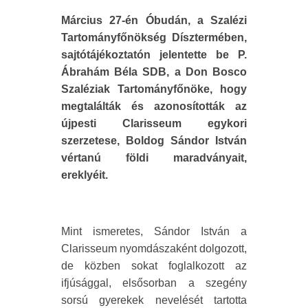
Március 27-én Óbudán, a Szalézi
Tartományfőnökség Dísztermében,
sajtótájékoztatón jelentette be P.
Ábrahám Béla SDB, a Don Bosco
Szaléziak Tartományfőnöke, hogy
megtalálták és azonosították az
újpesti Clarisseum egykori
szerzetese, Boldog Sándor István
vértanú földi maradványait,
ereklyéit.
Mint ismeretes, Sándor István a
Clarisseum nyomdászaként dolgozott,
de közben sokat foglalkozott az
ifjúsággal, elsősorban a szegény
sorsú gyerekek nevelését tartotta