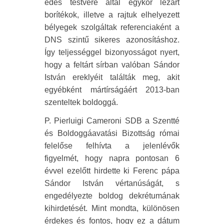
édes testvére által egykor lezárt
borítékok, illetve a rajtuk elhelyezett
bélyegek szolgáltak referenciaként a
DNS szintű sikeres azonosításhoz.
Így teljességgel bizonyosságot nyert,
hogy a feltárt sírban valóban Sándor
István ereklyéit találták meg, akit
egyébként mártírságáért 2013-ban
szenteltek boldoggá.
P. Pierluigi Cameroni SDB a Szentté
és Boldoggáavatási Bizottság római
felelőse felhívta a jelenlévők
figyelmét, hogy napra pontosan 6
évvel ezelőtt hirdette ki Ferenc pápa
Sándor István vértanúságát, s
engedélyezte boldog dekrétumának
kihirdetését. Mint mondta, különösen
érdekes és fontos, hogy ez a dátum