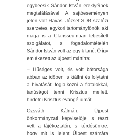
egybeesik Sándor István ereklyéinek
megtalálásával. A sajtóeseményen
jelen volt Havasi József SDB szalézi
szerzetes, egykori tartományfőnök, aki
maga is a Clarisseumban teljesített
szolgálatot, s fogadalomtételén
Sándor István volt az egyik tanú. Ő így
emlékezett az újpesti mártírra:
– Hűséges volt, és volt bátorsága
abban az időben is kiállni és folytatni
a hivatását: foglalkozni a fiatalokkal,
tanúságot tenni Krisztus mellett,
hirdetni Krisztus evangéliumát.
Ozsváth Kálmán, Újpest
önkormányzati képviselője is részt
vett a tájékoztatón, s kérdésünkre,
hogy mit is jelent Újpest számára