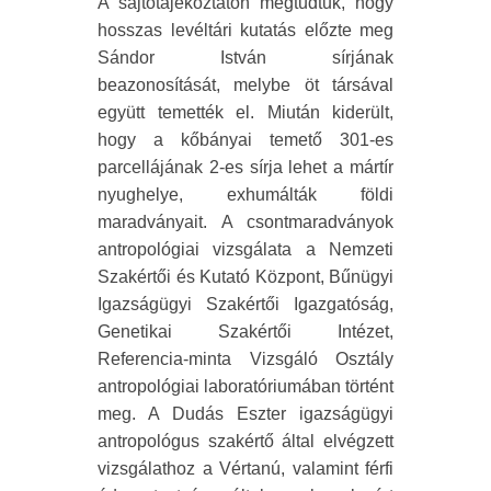
A sajtótájékoztatón megtudtuk, hogy
hosszas levéltári kutatás előzte meg
Sándor István sírjának
beazonosítását, melybe öt társával
együtt temették el. Miután kiderült,
hogy a kőbányai temető 301-es
parcellájának 2-es sírja lehet a mártír
nyughelye, exhumálták földi
maradványait. A csontmaradványok
antropológiai vizsgálata a Nemzeti
Szakértői és Kutató Központ, Bűnügyi
Igazságügyi Szakértői Igazgatóság,
Genetikai Szakértői Intézet,
Referencia-minta Vizsgáló Osztály
antropológiai laboratóriumában történt
meg. A Dudás Eszter igazságügyi
antropológus szakértő által elvégzett
vizsgálathoz a Vértanú, valamint férfi