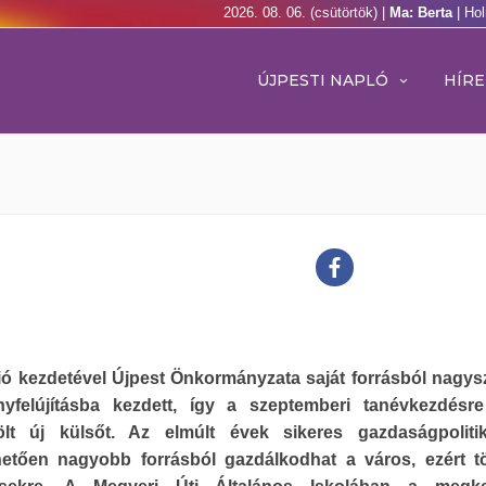
2026. 08. 06. (csütörtök) |
Ma: Berta
| Ho
ÚJPESTI NAPLÓ
HÍRE
ió kezdetével Újpest Önkormányzata saját forrásból nagy
nyfelújításba kezdett, így a szeptemberi tanévkezdésr
ölt új külsőt. Az elmúlt évek sikeres gazdaságpoliti
etően nagyobb forrásból gazdálkodhat a város, ezért t