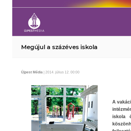
Megújul a százéves iskola
Újpest Média
| 2014. július 12. 00:00
A vakác
intézmé
iskola 
köszönh