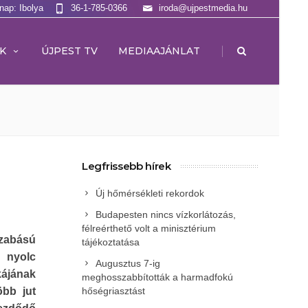
lnap: Ibolya
36-1-785-0366
iroda@ujpestmedia.hu
|
K
ÚJPEST TV
MEDIAAJÁNLAT
Legfrissebb hírek
Új hőmérsékleti rekordok
Budapesten nincs vízkorlátozás,
félreérthető volt a minisztérium
szabású
tájékoztatása
e nyolc
Augusztus 7-ig
kájának
meghosszabbították a harmadfokú
öbb jut
hőségriasztást