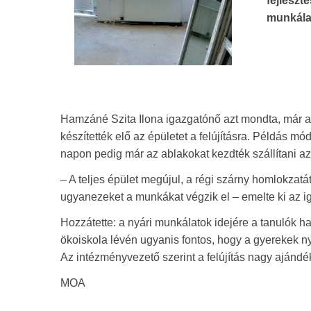
fejlesz
munkálat
Hamzáné Szita Ilona igazgatónő azt mondta, már a
készítették elő az épületet a felújításra. Példás 
napon pedig már az ablakokat kezdték szállítani az
– A teljes épület megújul, a régi szárny homlokzatát
ugyanezeket a munkákat végzik el – emelte ki az i
Hozzátette: a nyári munkálatok idejére a tanulók ha
ökoiskola lévén ugyanis fontos, hogy a gyerekek n
Az intézményvezető szerint a felújítás nagy aján
MOA