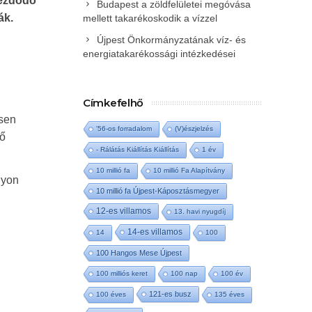
ezdődő
Budapest a zöldfelületei megóvása
ák.
mellett takarékoskodik a vízzel
Újpest Önkormányzatának víz- és
energiatakarékossági intézkedései
Címkefelhő
ösen
'56-os forradalom
(V)észjelzés
ző
- Rálátás Kiállítás Kiállítás
1 év
10 millió fa
10 millió Fa Alapítvány
nyon
10 millió fa Újpest-Káposztásmegyer
12-es villamos
13. havi nyugdíj
14-es villamos
14
100
100 Hangos Mese Újpest
100 milliós keret
100 nap
100 év
121-es busz
100 éves
135 éves