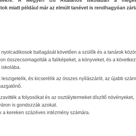
tésekre. A Megyeri Úti Általános Iskolában a megk
ok miatt például már az elmúlt tanévet is rendhagyóan zárt
 nyolcadikosok ballagását követően a szülők és a tanárok köz
módon összecsomagolták a faliképeket, a könyveket, és a követke
 iskolába.
 leszigetelik, és kicserélik az összes nyílászárót, az újabb szár
gazgatónő.
zavitték a folyosókat és az osztálytermeket díszítő növényeket,
yáron is gondozzák azokat.
dék a kereken százéves intézmény számára.