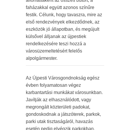
állomásaként az összes bútort, a
faházakkal együtt azonos színűre
festik. Célunk, hogy tavaszra, mire az
első rendezvények elkezdődnek, az
eszközök jó állapotban, és megújult
külsővel álljanak az újpestiek
rendelkezésére teszi hozzá a
városüzemeltetésért felelős
alpolgármester.
Az Újpesti Városgondnokság egész
évben folyamatosan végez
karbantartási munkákat városunkban.
Javítják az elhasználódott, vagy
megrongált közterületi padokat,
gondoskodnak a játszóterek, parkok,
parki utak tisztaságáról, havazás
esetén pedig elvégzik parkokban,