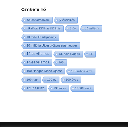
Címkefelhő
'56-os forradalom
(V)észjelzés
- Rálátás Kiállítás Kiállítás
1 év
10 millió fa
10 millió Fa Alapítvány
10 millió fa Újpest-Káposztásmegyer
12-es villamos
13. havi nyugdíj
14
14-es villamos
100
100 Hangos Mese Újpest
100 milliós keret
100 nap
100 év
100 éves
121-es busz
135 éves
10000 forint