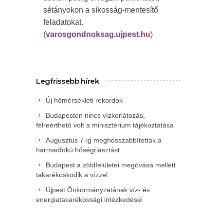
sétányokon a síkosság-mentesítő
feladatokat.
(
varosgondnoksag.ujpest.hu
)
Legfrissebb hírek
Új hőmérsékleti rekordok
Budapesten nincs vízkorlátozás,
félreérthető volt a minisztérium tájékoztatása
Augusztus 7-ig meghosszabbították a
harmadfokú hőségriasztást
Budapest a zöldfelületei megóvása mellett
takarékoskodik a vízzel
Újpest Önkormányzatának víz- és
energiatakarékossági intézkedései