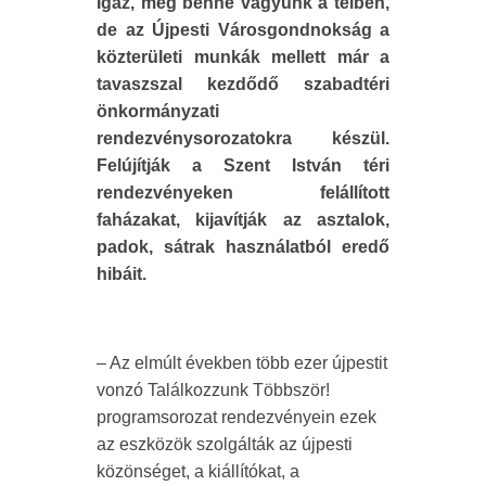
Igaz, még benne vagyunk a télben,
de az Újpesti Városgondnokság a
közterületi munkák mellett már a
tavaszszal kezdődő szabadtéri
önkormányzati
rendezvénysorozatokra készül.
Felújítják a Szent István téri
rendezvényeken felállított
faházakat, kijavítják az asztalok,
padok, sátrak használatból eredő
hibáit.
– Az elmúlt években több ezer újpestit
vonzó Találkozzunk Többször!
programsorozat rendezvényein ezek
az eszközök szolgálták az újpesti
közönséget, a kiállítókat, a