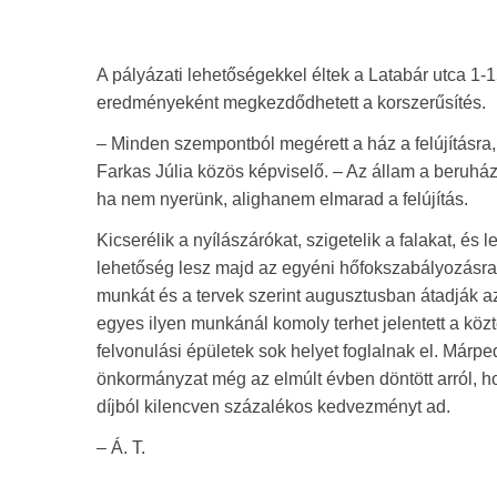
A pályázati lehetőségekkel éltek a Latabár utca 1-1
eredményeként megkezdődhetett a korszerűsítés.
– Minden szempontból megérett a ház a felújításra
Farkas Júlia közös képviselő. – Az állam a beruházá
ha nem nyerünk, alighanem elmarad a felújítás.
Kicserélik a nyílászárókat, szigetelik a falakat, és 
lehetőség lesz majd az egyéni hőfokszabályozásra és
munkát és a tervek szerint augusztusban átadják a
egyes ilyen munkánál komoly terhet jelentett a közt
felvonulási épületek sok helyet foglalnak el. Márp
önkormányzat még az elmúlt évben döntött arról, h
díjból kilencven százalékos kedvezményt ad.
– Á. T.