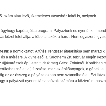
5. szám alatt lévő, tízemeletes társasház lakói is, melynek
, úgyhogy kapóra jött a program. Pályáztunk és nyertünk – mond
s közel felét állja, a többi a lakókra hárul. Nem egyszerű így s
lefestik a homlokzatot. A fűtési rendszer átalakítása sem marad ki
 a mérésre. A kivitelező, a Kalotherm Zrt. február elején kezdt
z újjávarázsolt épületet, tudtuk meg Géczi Zoltántól. Korábban 
erülethasználati díj fi zetése, mert az építőanyagok, a gépek, a
edig ez az összeg a pályázatokban nem számolható el. Ezt látva
ogy a pályázati nyertes társasházak számára a közterület-haszn