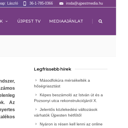
nap: László
36-1-785-0366
iroda@ujpestmedia.hu
|
K
ÚJPEST TV
MEDIAAJÁNLAT
Legfrissebb hírek
Másodfokúra mérsékelték a
dszer,
hőségriasztást
számos
Képes beszámoló az István út és a
elenleg
Pozsonyi utca rekonstrukciójáról X.
ok. Az
yertes
Jelentős közlekedési változások
várhatók Újpesten hétfőtől
zalékos
Nyáron is résen kell lenni az online