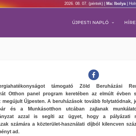
2026. 08. 07. (péntek) |
Ma: Ibolya
| Hol
ÚJPESTI NAPLÓ
HÍRE
rgiahatékonyságot támogató Zöld Beruházási Ren
rát Otthon panel program keretében az elmúlt évben 
 megújult Újpesten. A beruházások tovább folytatódnak, j
bár és a Munkásotthon utcában zajlanak munkálat
nyzat azzal is segíti az ügyet, hogy a pályázati n
zak számára a közterület-használati díjból kilencven szá
ényt ad.