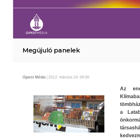
Megújuló panelek
Újpest Média
| 2012. március 24. 00:00
Az ene
Klímaba
tömbház
a Lata
önkormá
társashá
kedvezm