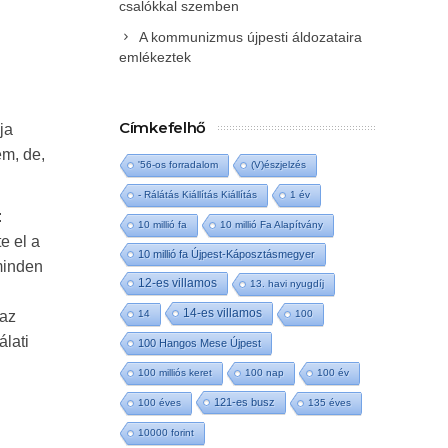
csalókkal szemben
A kommunizmus újpesti áldozataira
emlékeztek
Címkefelhő
ja
em, de,
'56-os forradalom
(V)észjelzés
- Rálátás Kiállítás Kiállítás
1 év
:
10 millió fa
10 millió Fa Alapítvány
e el a
10 millió fa Újpest-Káposztásmegyer
minden
12-es villamos
13. havi nyugdíj
14-es villamos
 az
14
100
álati
100 Hangos Mese Újpest
100 milliós keret
100 nap
100 év
121-es busz
100 éves
135 éves
10000 forint