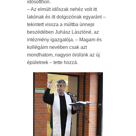
idősotthon.
– Az elmúlt időszak nehéz volt itt
lakónak és itt dolgozónak egyaránt –
tekintett vissza a múltba ünnepi
beszédében Juhász Lászlóné, az
intézmény igazgatója. – Magam és
kollégáim nevében csak azt
mondhatom, nagyon örülünk az új
épületnek – tette hozzá.