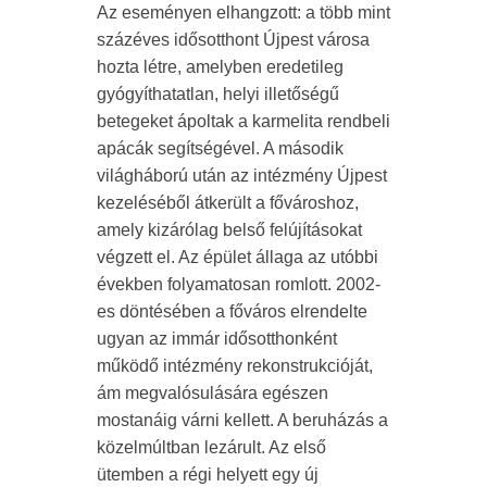
Az eseményen elhangzott: a több mint
százéves idősotthont Újpest városa
hozta létre, amelyben eredetileg
gyógyíthatatlan, helyi illetőségű
betegeket ápoltak a karmelita rendbeli
apácák segítségével. A második
világháború után az intézmény Újpest
kezeléséből átkerült a fővároshoz,
amely kizárólag belső felújításokat
végzett el. Az épület állaga az utóbbi
években folyamatosan romlott. 2002-
es döntésében a főváros elrendelte
ugyan az immár idősotthonként
működő intézmény rekonstrukcióját,
ám megvalósulására egészen
mostanáig várni kellett. A beruházás a
közelmúltban lezárult. Az első
ütemben a régi helyett egy új