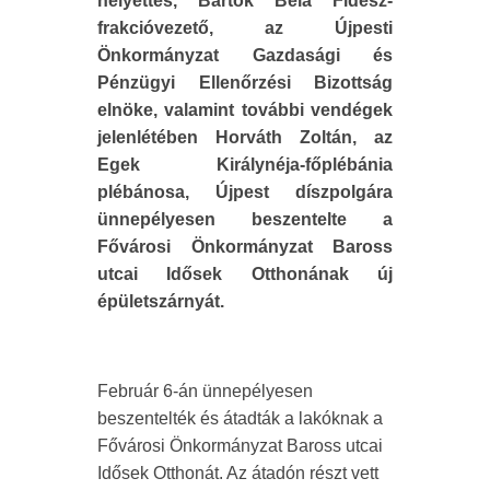
helyettes, Bartók Béla Fidesz-
frakcióvezető, az Újpesti
Önkormányzat Gazdasági és
Pénzügyi Ellenőrzési Bizottság
elnöke, valamint további vendégek
jelenlétében Horváth Zoltán, az
Egek Királynéja-főplébánia
plébánosa, Újpest díszpolgára
ünnepélyesen beszentelte a
Fővárosi Önkormányzat Baross
utcai Idősek Otthonának új
épületszárnyát.
Február 6-án ünnepélyesen
beszentelték és átadták a lakóknak a
Fővárosi Önkormányzat Baross utcai
Idősek Otthonát. Az átadón részt vett