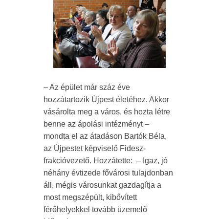
– Az épület már száz éve
hozzátartozik Újpest életéhez. Akkor
vásárolta meg a város, és hozta létre
benne az ápolási intézményt –
mondta el az átadáson Bartók Béla,
az Újpestet képviselő Fidesz-
frakcióvezető. Hozzátette: – Igaz, jó
néhány évtizede fővárosi tulajdonban
áll, mégis városunkat gazdagítja a
most megszépült, kibővített
férőhelyekkel tovább üzemelő