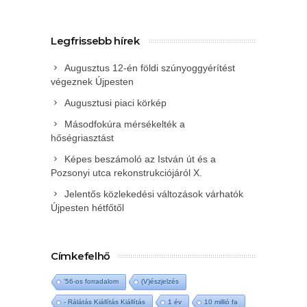
Legfrissebb hírek
Augusztus 12-én földi szúnyoggyérítést
végeznek Újpesten
Augusztusi piaci körkép
Másodfokúra mérsékelték a
hőségriasztást
Képes beszámoló az István út és a
Pozsonyi utca rekonstrukciójáról X.
Jelentős közlekedési változások várhatók
Újpesten hétfőtől
Címkefelhő
'56-os forradalom
(V)észjelzés
- Rálátás Kiállítás Kiállítás
1 év
10 millió fa