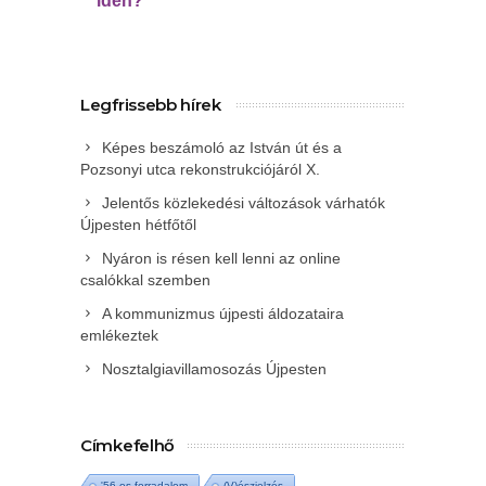
idén?
Legfrissebb hírek
Képes beszámoló az István út és a
Pozsonyi utca rekonstrukciójáról X.
Jelentős közlekedési változások várhatók
Újpesten hétfőtől
Nyáron is résen kell lenni az online
csalókkal szemben
A kommunizmus újpesti áldozataira
emlékeztek
Nosztalgiavillamosozás Újpesten
Címkefelhő
'56-os forradalom
(V)észjelzés