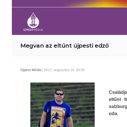
Megvan az eltűnt újpesti edző
Újpest Média
| 2012. augusztus 16. 00:00
Családja
eltűnt 
salzbur
oda.