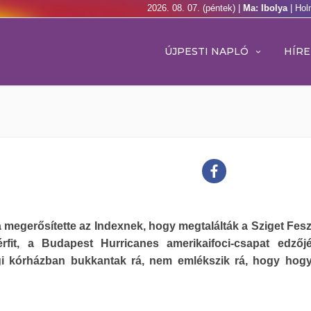
2026. 08. 07. (péntek) |
Ma: Ibolya
| Hol
ÚJPESTI NAPLÓ
HÍRE
 megerősítette az Indexnek, hogy megtalálták a Sziget Fesz
férfit, a Budapest Hurricanes amerikaifoci-csapat edzőj
gi kórházban bukkantak rá, nem emlékszik rá, hogy hogy