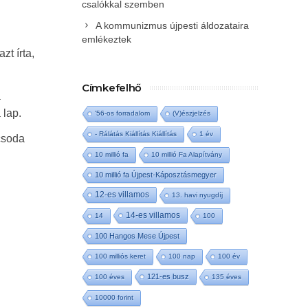
csalókkal szemben
A kommunizmus újpesti áldozataira
emlékeztek
zt írta,
Címkefelhő
a
 lap.
'56-os forradalom
(V)észjelzés
- Rálátás Kiállítás Kiállítás
1 év
icsoda
10 millió fa
10 millió Fa Alapítvány
10 millió fa Újpest-Káposztásmegyer
12-es villamos
13. havi nyugdíj
14-es villamos
14
100
100 Hangos Mese Újpest
100 milliós keret
100 nap
100 év
121-es busz
100 éves
135 éves
10000 forint