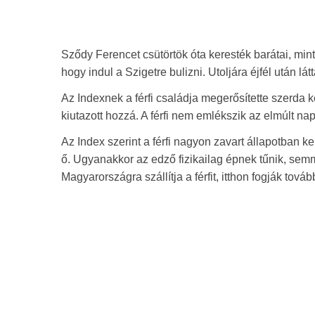
Sződy Ferencet csütörtök óta keresték barátai, mint
hogy indul a Szigetre bulizni. Utoljára éjfél után lá
Az Indexnek a férfi családja megerősítette szerda 
kiutazott hozzá. A férfi nem emlékszik az elmúlt nap
Az Index szerint a férfi nagyon zavart állapotban k
ő. Ugyanakkor az edző fizikailag épnek tűnik, semm
Magyarországra szállítja a férfit, itthon fogják tová