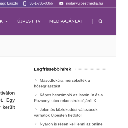
nap: László
36-1-785-0366
iroda@ujpestmedia.hu
|
K
ÚJPEST TV
MEDIAAJÁNLAT
Legfrissebb hírek
Másodfokúra mérsékelték a
hőségriasztást
tiválon
Képes beszámoló az István út és a
ét. Egy
Pozsonyi utca rekonstrukciójáról X.
 került
Jelentős közlekedési változások
várhatók Újpesten hétfőtől
Nyáron is résen kell lenni az online