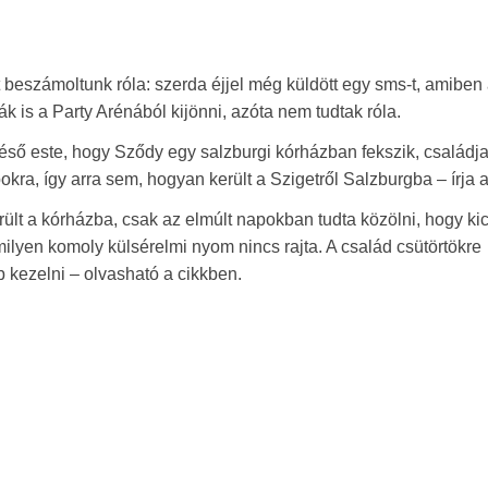
 beszámoltunk róla: szerda éjjel még küldött egy sms-t, amiben a
tták is a Party Arénából kijönni, azóta nem tudtak róla.
késő este, hogy Sződy egy salzburgi kórházban fekszik, családj
okra, így arra sem, hogyan került a Szigetről Salzburgba – írja a
erült a kórházba, csak az elmúlt napokban tudta közölni, hogy k
ilyen komoly külsérelmi nyom nincs rajta. A család csütörtökre
bb kezelni – olvasható a cikkben.