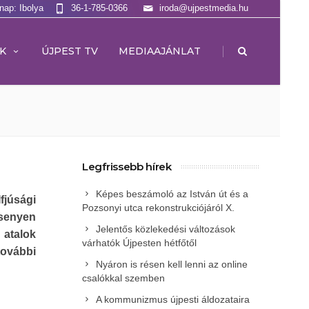
lnap: Ibolya
36-1-785-0366
iroda@ujpestmedia.hu
|
K
ÚJPEST TV
MEDIAAJÁNLAT
Legfrissebb hírek
Képes beszámoló az István út és a
fjúsági
Pozsonyi utca rekonstrukciójáról X.
senyen
Jelentős közlekedési változások
 atalok
várhatók Újpesten hétfőtől
ovábbi
Nyáron is résen kell lenni az online
csalókkal szemben
A kommunizmus újpesti áldozataira