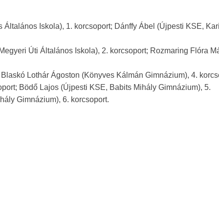
Általános Iskola), 1. korcsoport; Dánffy Ábel (Újpesti KSE, Kar
Megyeri Úti Általános Iskola), 2. korcsoport; Rozmaring Flóra M
ort; Blaskó Lothár Ágoston (Könyves Kálmán Gimnázium), 4. korcs
oport; Bödő Lajos (Újpesti KSE, Babits Mihály Gimnázium), 5.
hály Gimnázium), 6. korcsoport.