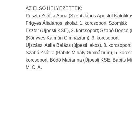
AZ ELSŐ HELYEZETTEK:
Puszta Zsófi a Anna (Szent János Apostol Katolikus 
Frigyes Általános Iskola), 1. korcsoport; Szomják
Eszter (Újpesti KSE), 2. korcsoport; Szabó Bence (
(Könyves Kálmán Gimnázium), 3. korcsoport;
Ujszászi Attila Balázs (újpesti lakos), 3. korcsop
Szabó Zsófi a (Babits Mihály Gimnázium), 5. korcs
korcsoport; Bödő Marianna (Újpesti KSE, Babits Mi
M. O. A.