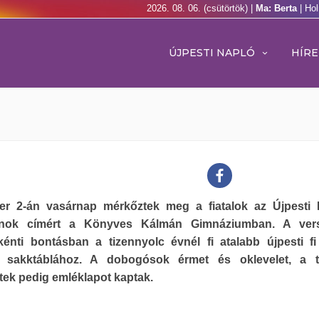
2026. 08. 06. (csütörtök) |
Ma: Berta
| Ho
ÚJPESTI NAPLÓ
HÍRE
r 2-án vasárnap mérkőztek meg a fiatalok az Újpesti I
jnok címért a Könyves Kálmán Gimnáziumban. A ver
kénti bontásban a tizennyolc évnél fi atalabb újpesti fi
k sakktáblához. A dobogósok érmet és oklevelet, a t
tek pedig emléklapot kaptak.