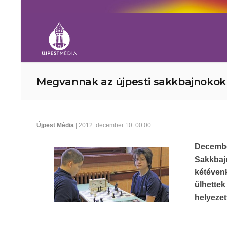
Megvannak az újpesti sakkbajnokok
Újpest Média
| 2012. december 10. 00:00
Decembe
Sakkba
kétéven
ülhette
helyezet