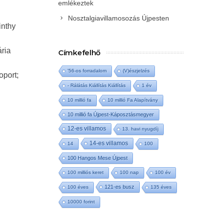
emlékeztek
Nosztalgiavillamosozás Újpesten
inthy
ária
Címkefelhő
'56-os forradalom
(V)észjelzés
oport;
- Rálátás Kiállítás Kiállítás
1 év
10 millió fa
10 millió Fa Alapítvány
10 millió fa Újpest-Káposztásmegyer
12-es villamos
13. havi nyugdíj
14-es villamos
14
100
100 Hangos Mese Újpest
100 milliós keret
100 nap
100 év
121-es busz
100 éves
135 éves
10000 forint