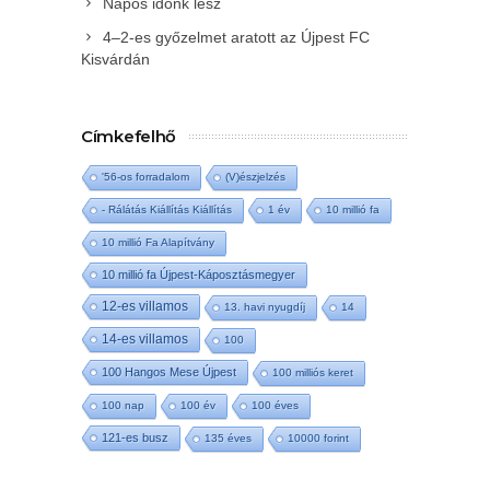
Napos időnk lesz
4–2-es győzelmet aratott az Újpest FC
Kisvárdán
Címkefelhő
'56-os forradalom
(V)észjelzés
- Rálátás Kiállítás Kiállítás
1 év
10 millió fa
10 millió Fa Alapítvány
10 millió fa Újpest-Káposztásmegyer
12-es villamos
13. havi nyugdíj
14
14-es villamos
100
100 Hangos Mese Újpest
100 milliós keret
100 nap
100 év
100 éves
121-es busz
135 éves
10000 forint