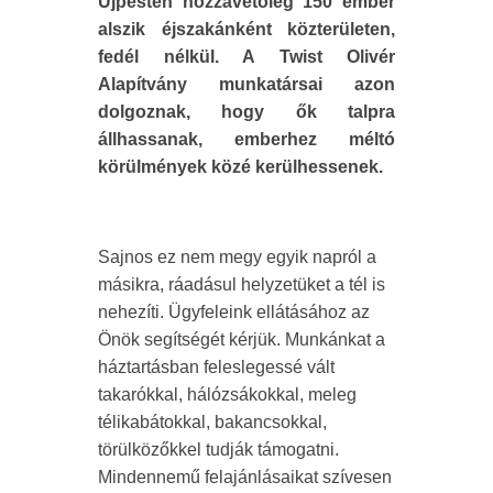
Újpesten hozzávetőleg 150 ember
alszik éjszakánként közterületen,
fedél nélkül. A Twist Olivér
Alapítvány munkatársai azon
dolgoznak, hogy ők talpra
állhassanak, emberhez méltó
körülmények közé kerülhessenek.
Sajnos ez nem megy egyik napról a
másikra, ráadásul helyzetüket a tél is
nehezíti. Ügyfeleink ellátásához az
Önök segítségét kérjük. Munkánkat a
háztartásban feleslegessé vált
takarókkal, hálózsákokkal, meleg
télikabátokkal, bakancsokkal,
törülközőkkel tudják támogatni.
Mindennemű felajánlásaikat szívesen