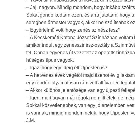
– Jaj, nagyon. Mindig mondom, hogy inkább szólít
Sokat gondolkodtam ezen, és arra jutottam, hogy a
seregben őrmester vagyok, akkor ne szólítsanak ez
– Egyértelmű volt, hogy zenés színész lesz?
– A Kecskeméti Katona József Színházban voltam kó
amikor indult egy zenésszínész-osztály a Színművés
fel. Onnan egyenes út vezetett az operettszínházba
hűséges típus vagyok.
– Igaz, hogy egy ideig élt Újpesten is?
– A hetvenes évek végétől majd tizenöt évig lakta
egy rendőr folyamatosan rám volt állítva. De legalá
– Akkor különös jelentősége van egy újpesti fellé
– Igen, mert ugyan már régóta nem itt élek, de m
Sokkal közvetlenebbek, van egy jó értelemben vett
is vannak, mindig mondom nekik, hogy Újpesten veg
J.M.