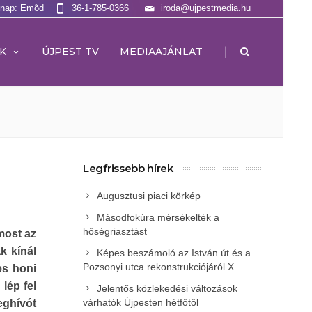
lnap: Emõd
36-1-785-0366
iroda@ujpestmedia.hu
|
K
ÚJPEST TV
MEDIAAJÁNLAT
Legfrissebb hírek
Augusztusi piaci körkép
Másodfokúra mérsékelték a
hőségriasztást
most az
k kínál
Képes beszámoló az István út és a
Pozsonyi utca rekonstrukciójáról X.
es honi
lép fel
Jelentős közlekedési változások
várhatók Újpesten hétfőtől
eghívót