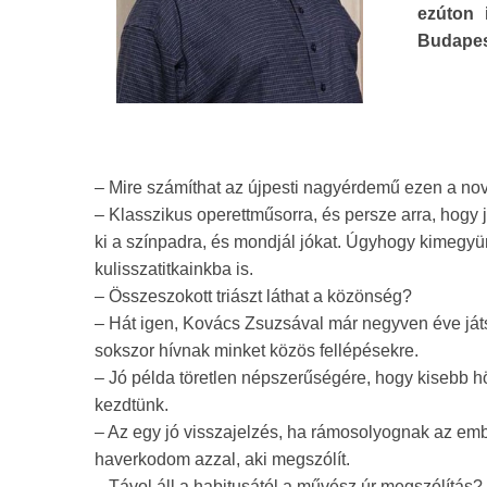
ezúton 
Budapest
– Mire számíthat az újpesti nagyérdemű ezen a no
– Klasszikus operettműsorra, és persze arra, hogy
ki a színpadra, és mondjál jókat. Úgyhogy kimegyü
kulisszatitkainkba is.
– Összeszokott triászt láthat a közönség?
– Hát igen, Kovács Zsuzsával már negyven éve játs
sokszor hívnak minket közös fellépésekre.
– Jó példa töretlen népszerűségére, hogy kisebb h
kezdtünk.
– Az egy jó visszajelzés, ha rámosolyognak az embe
haverkodom azzal, aki megszólít.
– Távol áll a habitusától a művész úr megszólítás?