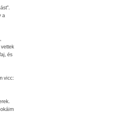
ást”.
y a
,
 vettek
aj, és
m vicc:
erek.
nokáim