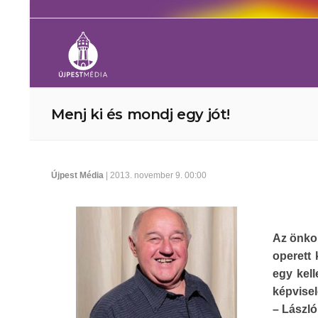
Menj ki és mondj egy jót!
Újpest Média
| 2013. november 9. 00:00
Az önkor
operett
egy kel
képvise
– László