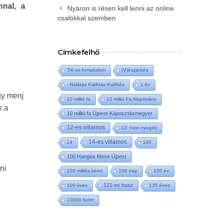
nnal, a
Nyáron is résen kell lenni az online
csalókkal szemben
Címkefelhő
'56-os forradalom
(V)észjelzés
- Rálátás Kiállítás Kiállítás
1 év
gy menj
10 millió fa
10 millió Fa Alapítvány
k a
10 millió fa Újpest-Káposztásmegyer
12-es villamos
13. havi nyugdíj
14-es villamos
14
100
g
100 Hangos Mese Újpest
ni
100 milliós keret
100 nap
100 év
121-es busz
100 éves
135 éves
10000 forint