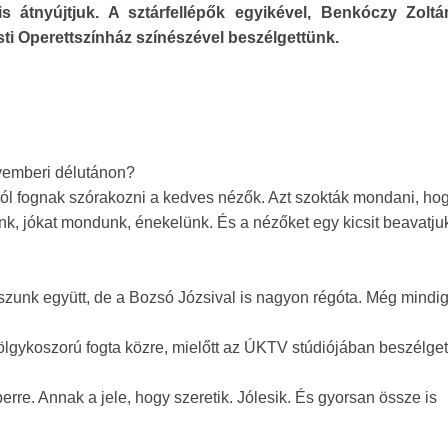
is átnyújtjuk. A sztárfellépők egyikével, Benkóczy Zoltá
i Operettszínház színészével beszélgettünk.
vemberi délutánon?
 jól fognak szórakozni a kedves nézők. Azt szokták mondani, ho
nk, jókat mondunk, énekelünk. És a nézőket egy kicsit beavatju
zunk együtt, de a Bozsó Józsival is nagyon régóta. Még mindi
ölgykoszorú fogta közre, mielőtt az ÚKTV stúdiójában beszélget
rre. Annak a jele, hogy szeretik. Jólesik. És gyorsan össze is