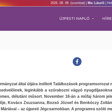
2026. 08. 08. (szombat) |
Ma: László
| Ho
ÚJPESTI NAPLÓ
HÍRE
mányzat által útjára indított Találkozások programsorozat 
 kedvelőinek, leginkább a szórakozni vágyó nyugdíjasokna
lemes, délutáni műsort. November 16-án a műfaj három jel
lője, Kovács Zsuzsanna, Bozsó József és Benkóczy Zoltán 
 Máriával – az újpesti Jégcsarnokban. A programra szóló m