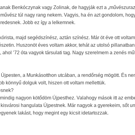
sanak Benkóczynak vagy Zolinak, de hagyják ezt a „művészuraz
 művész túl nagy rang nekem. Vagyis, ha én azt gondolom, hog
redesnek. Jobb ez így a lelkemnek.
rista, majd segédszínész, aztán színész. Már öt éve ott voltam
zetin. Huszonöt éves voltam akkor, tehát az utolsó pillanatban
, ahol ’72 óta vagyok társulati tag. Nagy szerelmem a zenés műf
m Újpesten, a Munkásotthon utcában, a rendőrség mögött. És ne
bb könnyű dolguk volt, hiszen ott voltam mellettük.
pésnek?
ég mindig nagyon kötődöm Újpesthez. Valahogy mások itt az emb
 kisvárosi hangulata Újpestnek. Már nagyok a gyerekeim, sőt u
yenek lakást, hogy megint egy kicsit idetartozzak.