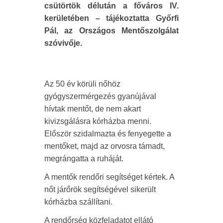
csütörtök délután a főváros IV.
kerületében – tájékoztatta Győrfi
Pál, az Országos Mentőszolgálat
szóvivője.
Az 50 év körüli nőhöz
gyógyszermérgezés gyanújával
hívtak mentőt, de nem akart
kivizsgálásra kórházba menni.
Először szidalmazta és fenyegette a
mentőket, majd az orvosra támadt,
megrángatta a ruháját.
A mentők rendőri segítséget kértek. A
nőt járőrök segítségével sikerült
kórházba szállítani.
A rendőrség közfeladatot ellátó