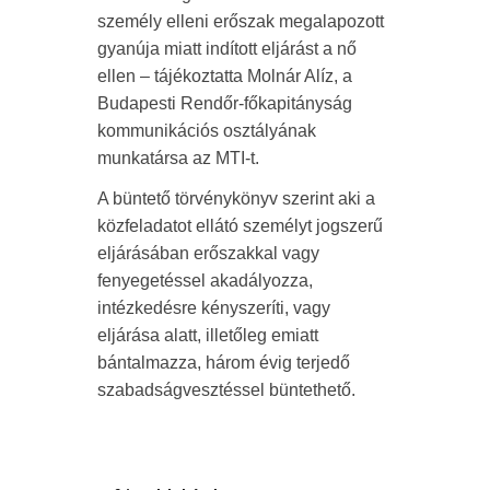
személy elleni erőszak megalapozott
gyanúja miatt indított eljárást a nő
ellen – tájékoztatta Molnár Alíz, a
Budapesti Rendőr-főkapitányság
kommunikációs osztályának
munkatársa az MTI-t.
A büntető törvénykönyv szerint aki a
közfeladatot ellátó személyt jogszerű
eljárásában erőszakkal vagy
fenyegetéssel akadályozza,
intézkedésre kényszeríti, vagy
eljárása alatt, illetőleg emiatt
bántalmazza, három évig terjedő
szabadságvesztéssel büntethető.