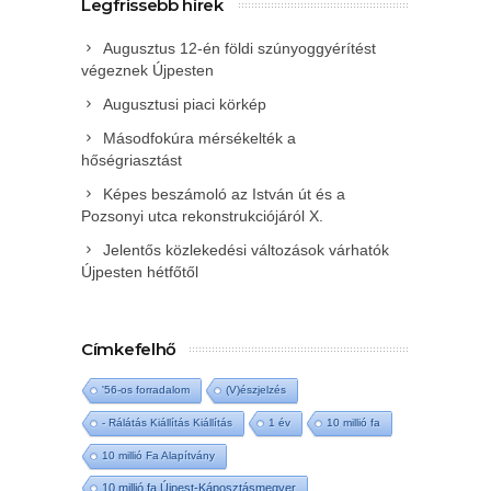
Legfrissebb hírek
Augusztus 12-én földi szúnyoggyérítést
végeznek Újpesten
Augusztusi piaci körkép
Másodfokúra mérsékelték a
hőségriasztást
Képes beszámoló az István út és a
Pozsonyi utca rekonstrukciójáról X.
Jelentős közlekedési változások várhatók
Újpesten hétfőtől
Címkefelhő
'56-os forradalom
(V)észjelzés
- Rálátás Kiállítás Kiállítás
1 év
10 millió fa
10 millió Fa Alapítvány
10 millió fa Újpest-Káposztásmegyer