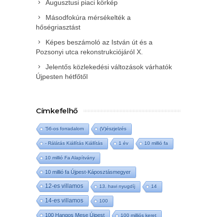
Augusztusi piaci körkép
Másodfokúra mérsékelték a
hőségriasztást
Képes beszámoló az István út és a
Pozsonyi utca rekonstrukciójáról X.
Jelentős közlekedési változások várhatók
Újpesten hétfőtől
Címkefelhő
'56-os forradalom
(V)észjelzés
- Rálátás Kiállítás Kiállítás
1 év
10 millió fa
10 millió Fa Alapítvány
10 millió fa Újpest-Káposztásmegyer
12-es villamos
13. havi nyugdíj
14
14-es villamos
100
100 Hangos Mese Újpest
100 milliós keret