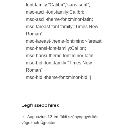
font-family:”Calibri”,”sans-serif”;
mso-ascii-font-family:Calibri;
mso-ascii-theme-font:minor-latin;
mso-fareast-font-family:”Times New
Roman”;
mso-fareast-theme-font:minor-fareast;
mso-hansi-font-family:Calibri;
mso-hansi-theme-font:minor-latin;
mso-bidi-font-family:”Times New
Roman”;
mso-bidi-theme-font:minor-bidi;}
Legfrissebb hírek
Augusztus 12-én földi szúnyoggyérítést
végeznek Újpesten