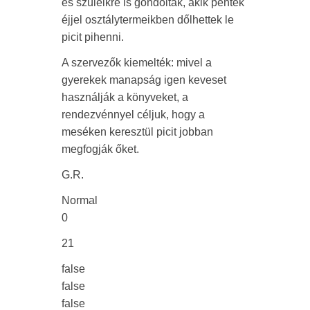
és szüleikre is gondoltak, akik péntek
éjjel osztálytermeikben dőlhettek le
picit pihenni.
A szervezők kiemelték: mivel a
gyerekek manapság igen keveset
használják a könyveket, a
rendezvénnyel céljuk, hogy a
meséken keresztül picit jobban
megfogják őket.
G.R.
Normal
0
21
false
false
false