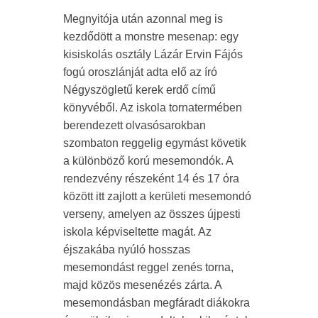
Megnyitója után azonnal meg is
kezdődött a monstre mesenap: egy
kisiskolás osztály Lázár Ervin Fájós
fogú oroszlánját adta elő az író
Négyszögletű kerek erdő című
könyvéből. Az iskola tornatermében
berendezett olvasósarokban
szombaton reggelig egymást követik
a különböző korú mesemondók. A
rendezvény részeként 14 és 17 óra
között itt zajlott a kerületi mesemondó
verseny, amelyen az összes újpesti
iskola képviseltette magát. Az
éjszakába nyúló hosszas
mesemondást reggel zenés torna,
majd közös mesenézés zárta. A
mesemondásban megfáradt diákokra