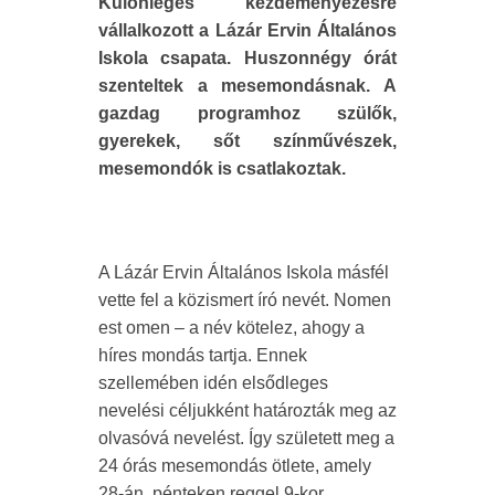
Különleges kezdeményezésre
vállalkozott a Lázár Ervin Általános
Iskola csapata. Huszonnégy órát
szenteltek a mesemondásnak. A
gazdag programhoz szülők,
gyerekek, sőt színművészek,
mesemondók is csatlakoztak.
A Lázár Ervin Általános Iskola másfél
vette fel a közismert író nevét. Nomen
est omen – a név kötelez, ahogy a
híres mondás tartja. Ennek
szellemében idén elsődleges
nevelési céljukként határozták meg az
olvasóvá nevelést. Így született meg a
24 órás mesemondás ötlete, amely
28-án, pénteken reggel 9-kor