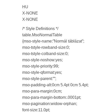
HU
X-NONE
X-NONE
/* Style Definitions */
table.MsoNormalTable
{mso-style-name:”Normál táblázat”;
mso-tstyle-rowband-size:0;
mso-tstyle-colband-size:0;
mso-style-noshow:yes;
mso-style-priority:99;
mso-style-qformat:yes;
mso-style-parent:””;
mso-padding-alt:0cm 5.4pt 0cm 5.4pt;
mso-para-margin:0cm;
mso-para-margin-bottom:.0001pt;
mso-pagination:widow-orphan;
font-size:11.0pt;