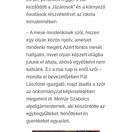
kezdődött a „lázárosok” és a környező
óvodások részvételével az iskola
tornatermében.
– A mese mindenkinek szól, hiszen
egy olyan közös nyelv, amelyet
mindenki megért. Azért fontos mesét
hallgatni, mivel olyan képzelt világba
jutunk el általa, ahová egyébként nem
tudnánk. Ez a mai nap is erről szól –
mondta el bevezetőjében Pál
Lászlóné igazgató, majd átadta a szót
az önkormányzat képviseletében
megjelent dr. Molnár Szabolcs
alpolgármesternek, aki köszöntötte az
egybegyűlteket: felnőtteket és
gyerekeket egyaránt.