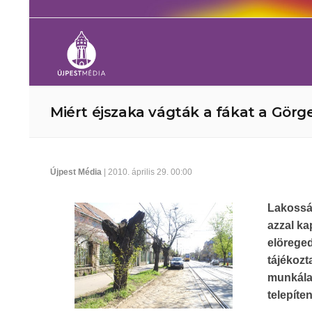
Miért éjszaka vágták a fákat a Gör
Újpest Média
| 2010. április 29. 00:00
Lakossá
azzal ka
elörege
tájéko
munkála
telepíte