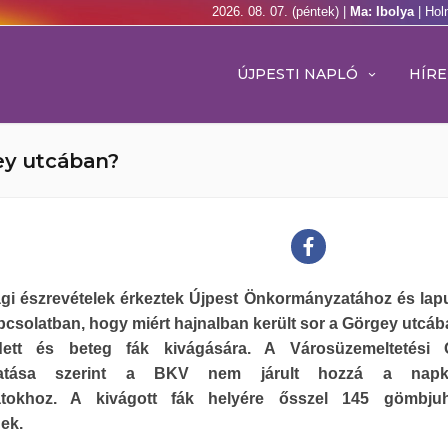
2026. 08. 07. (péntek) |
Ma: Ibolya
| Hol
ÚJPESTI NAPLÓ
HÍRE
gey utcában?
gi észrevételek érkeztek Újpest Önkormányzatához és la
pcsolatban, hogy miért hajnalban került sor a Görgey utcáb
dett és beteg fák kivágására. A Városüzemeltetési O
ztatása szerint a BKV nem járult hozzá a napk
tokhoz. A kivágott fák helyére ősszel 145 gömbjuh
nek.