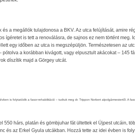
k és a megállók tulajdonosa a BKV. Az utca felújítását, amire ré
os ígéretet is tett a renoválásra, de sajnos ez nem történt meg. I
mellett egy időben az utca is megszépüljön. Természetesen az u
– pótolva a korábban kivágott, vagy elpusztult akácokat – 145 fát
k díszítik majd a Görgey utcát.
évben is folytatódik a fasor-rehabilitáció – tudtuk meg dr. Trippon Norbert alpolgármestertől. A fas
l 550 hárs, platán és gömbjuhar fát ültettek el Újpest utcáin, tö
c és az Erkel Gyula utcákban. Hozzá tette az idei évben is foly