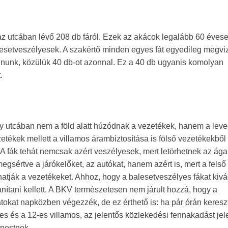
z utcában lévő 208 db fáról. Ezek az akácok legalább 60 évese
lesetveszélyesek. A szakértő minden egyes fát egyedileg megviz
ágnunk, közülük 40 db-ot azonnal. Ez a 40 db ugyanis komolyan
.
y utcában nem a föld alatt húzódnak a vezetékek, hanem a lev
etékek mellett a villamos árambiztosítása is fölső vezetékekből
. A fák tehát nemcsak azért veszélyesek, mert letörhetnek az ága
megsértve a járókelőket, az autókat, hanem azért is, mert a fels
hatják a vezetékeket. Ahhoz, hogy a balesetveszélyes fákat kivá
nítani kellett. A BKV természetesen nem járult hozzá, hogy a
okat napközben végezzék, de ez érthető is: ha pár órán keresz
-es és a 12-es villamos, az jelentős közlekedési fennakadást jele
jpestnek.