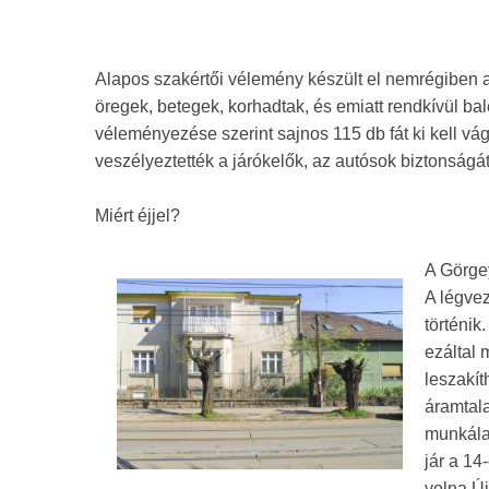
Alapos szakértői vélemény készült el nemrégiben a
öregek, betegek, korhadtak, és emiatt rendkívül ba
véleményezése szerint sajnos 115 db fát ki kell v
veszélyeztették a járókelők, az autósok biztonságát
Miért éjjel?
A Görge
A légvez
történik
ezáltal 
leszakít
áramtala
munkálat
jár a 14
volna Ú