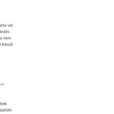
góta vár
deális
tca nem
 telepít
orok
bbek
tatódik