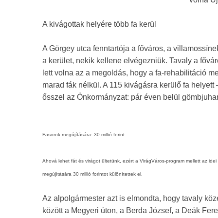
A kivágottak helyére több fa kerül
A Görgey utca fenntartója a főváros, a villamossíne
a kerület, nekik kellene elvégezniük. Tavaly a fővár
lett volna az a megoldás, hogy a fa-rehabilitáció 
marad fák nélkül. A 115 kivágásra kerülő fa helyett 
ősszel az Önkormányzat: pár éven belül gömbjuharo
Fasorok megújítására: 30 millió forint
Ahová lehet fát és virágot ültetünk, ezért a VirágVáros-program mellett az idei 
megújítására 30 millió forintot különítettek el.
Az alpolgármester azt is elmondta, hogy tavaly köze
között a Megyeri úton, a Berda József, a Deák Feren