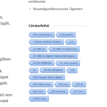
emlékeztek
Nosztalgiavillamosozás Újpesten
k,
sgált,
Címkefelhő
'56-os forradalom
(V)észjelzés
- Rálátás Kiállítás Kiállítás
1 év
10 millió fa
10 millió Fa Alapítvány
10 millió fa Újpest-Káposztásmegyer
egőben.
12-es villamos
13. havi nyugdíj
14-es villamos
14
100
k,
ő ágak
100 Hangos Mese Újpest
gják,
100 milliós keret
100 nap
100 év
121-es busz
100 éves
135 éves
tül nem
10000 forint
ntett