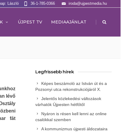
nap: László
36-1-785-0366
iroda@ujpestmedia.hu
|
K
ÚJPEST TV
MEDIAAJÁNLAT
Legfrissebb hírek
Képes beszámoló az István út és a
punkhoz
Pozsonyi utca rekonstrukciójáról X.
an lévő
Jelentős közlekedési változások
sztály
várhatók Újpesten hétfőtől
özbeni
Nyáron is résen kell lenni az online
ar fát
csalókkal szemben
A kommunizmus újpesti áldozataira