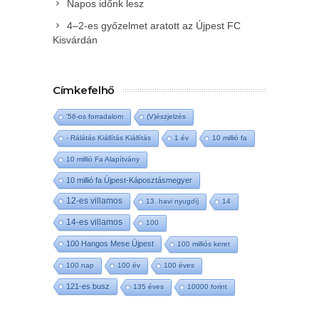
Napos időnk lesz
4–2-es győzelmet aratott az Újpest FC
Kisvárdán
Címkefelhő
'56-os forradalom
(V)észjelzés
- Rálátás Kiállítás Kiállítás
1 év
10 millió fa
10 millió Fa Alapítvány
10 millió fa Újpest-Káposztásmegyer
12-es villamos
13. havi nyugdíj
14
14-es villamos
100
100 Hangos Mese Újpest
100 milliós keret
100 nap
100 év
100 éves
121-es busz
135 éves
10000 forint