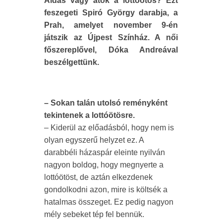
Áldás vagy átok a lottóötös? Ezt
feszegeti Spiró György darabja, a
Prah, amelyet november 9-én
játszik az Újpest Színház. A női
főszereplővel, Dóka Andreával
beszélgettünk.
– Sokan talán utolsó reményként
tekintenek a lottóötösre.
– Kiderül az előadásból, hogy nem is
olyan egyszerű helyzet ez. A
darabbéli házaspár eleinte nyilván
nagyon boldog, hogy megnyerte a
lottóötöst, de aztán elkezdenek
gondolkodni azon, mire is költsék a
hatalmas összeget. Ez pedig nagyon
mély sebeket tép fel bennük.