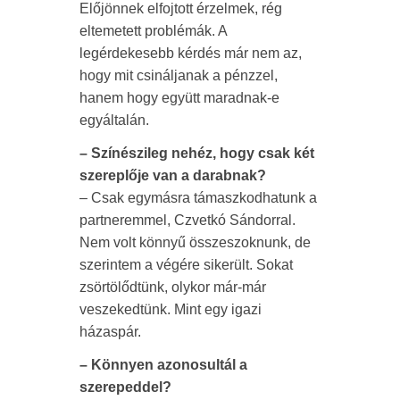
Előjönnek elfojtott érzelmek, rég
eltemetett problémák. A
legérdekesebb kérdés már nem az,
hogy mit csináljanak a pénzzel,
hanem hogy együtt maradnak-e
egyáltalán.
– Színészileg nehéz, hogy csak két
szereplője van a darabnak?
– Csak egymásra támaszkodhatunk a
partneremmel, Czvetkó Sándorral.
Nem volt könnyű összeszoknunk, de
szerintem a végére sikerült. Sokat
zsörtölődtünk, olykor már-már
veszekedtünk. Mint egy igazi
házaspár.
– Könnyen azonosultál a
szerepeddel?