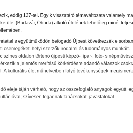
ezik, eddig 137-tel. Egyik visszatérő témaváltozata valamely m
kerület (Budavár, Óbuda) alkotó életének lehetőleg minél telje
zellemében.
eretettel s együttműködőn befogadó Újpest következzék e sorban
eti csemegéket, helyi szerzők irodalmi és tudományos munkáit.
 színes oldalon történő újpesti képző-, ipar-, fotó- s népművés
rkezik a jelentős merítésű körkérdésre adandó válaszok csokr
ől. A kulturális élet műhelyeiben folyó tevékenységek megismert
endő eleje táján várható, hogy az összefoglaló anyagok együtt l
ultációval; szívesen fogadnak tanácsokat, javaslatokat.