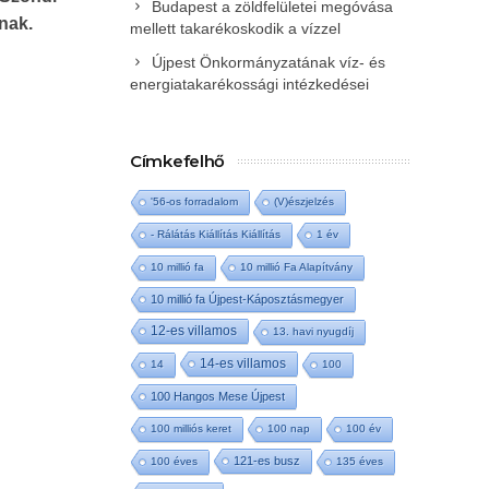
Budapest a zöldfelületei megóvása
nak.
mellett takarékoskodik a vízzel
Újpest Önkormányzatának víz- és
energiatakarékossági intézkedései
Címkefelhő
'56-os forradalom
(V)észjelzés
- Rálátás Kiállítás Kiállítás
1 év
10 millió fa
10 millió Fa Alapítvány
10 millió fa Újpest-Káposztásmegyer
12-es villamos
13. havi nyugdíj
14-es villamos
14
100
100 Hangos Mese Újpest
100 milliós keret
100 nap
100 év
121-es busz
100 éves
135 éves