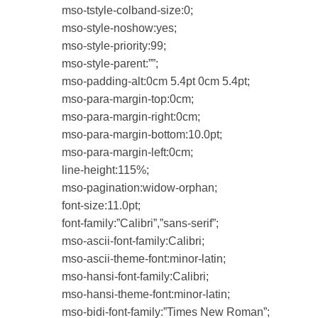
mso-tstyle-colband-size:0;
mso-style-noshow:yes;
mso-style-priority:99;
mso-style-parent:””;
mso-padding-alt:0cm 5.4pt 0cm 5.4pt;
mso-para-margin-top:0cm;
mso-para-margin-right:0cm;
mso-para-margin-bottom:10.0pt;
mso-para-margin-left:0cm;
line-height:115%;
mso-pagination:widow-orphan;
font-size:11.0pt;
font-family:”Calibri”,”sans-serif”;
mso-ascii-font-family:Calibri;
mso-ascii-theme-font:minor-latin;
mso-hansi-font-family:Calibri;
mso-hansi-theme-font:minor-latin;
mso-bidi-font-family:”Times New Roman”;