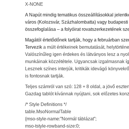
X-NONE
A Napút mindig tematikus összeállításokkal jelentk
város (Kolozsvár, Százhalombatta) vagy budapesti 
összefoglalása – a folyóirat rovatszerkezetének s
Magától értetődőnek tartják, hogy a februárban sz
Tervezik
a múlt értékeinek bemutatását, helytörtén
Valószínűleg igen érdekes és látványos lesz a nyolc
munkáinak közzététele. Ugyancsak izgalmasnak ígé
Lesznek színes interjúk, kritikák idevágó könyvekr
is fontosnak tartják.
Teljes számról van szó: 128 + 8 oldal, a jövő eszt
Gazdag tablót kívánnak nyújtani, sok előzetes konz
/* Style Definitions */
table.MsoNormalTable
{mso-style-name:”Normál táblázat”;
mso-tstyle-rowband-size:0;