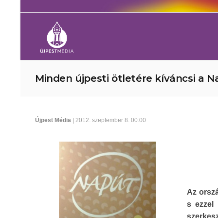
Minden újpesti ötletére kíváncsi a 
Újpest Média
| 2012. szeptember 8. 00:00
Az orszá
s ezzel
szerkesz