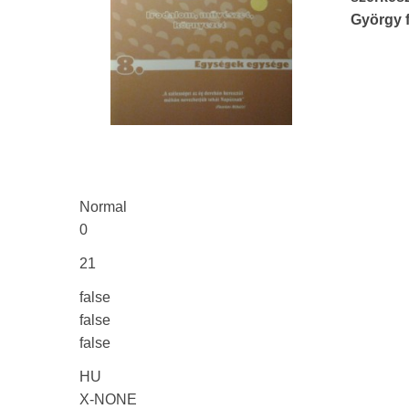
György 
Normal
0
21
false
false
false
HU
X-NONE