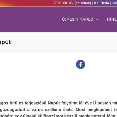
2026. 08. 06. (csütörtök) |
Ma: Berta
| Ho
ÚJPESTI NAPLÓ
HÍRE
Napút
gos hírű és terjesztésű Napút folyóirat fél éve Újpesten m
 gazdagodott a város szellemi élete. Most meglepetést t
tőség: egy újpesti különszámot készül megjelentetni. Mint