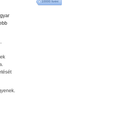
10000 forint
agyar
sebb
.
zek
a.
etését
egyenek.