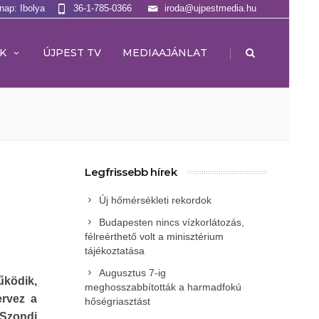
lnap: Ibolya
36-1-785-0366
iroda@ujpestmedia.hu
|
K
ÚJPEST TV
MEDIAAJÁNLAT
Legfrissebb hírek
Új hőmérsékleti rekordok
Budapesten nincs vízkorlátozás,
félreérthető volt a minisztérium
tájékoztatása
Augusztus 7-ig
űködik,
meghosszabbították a harmadfokú
ervez a
hőségriasztást
 Szondi