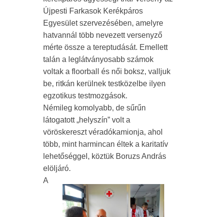
Újpesti Farkasok Kerékpáros
Egyesület szervezésében, amelyre
hatvannál több nevezett versenyző
mérte össze a tereptudását. Emellett
talán a leglátványosabb számok
voltak a floorball és női boksz, valljuk
be, ritkán kerülnek testközelbe ilyen
egzotikus testmozgások.
Némileg komolyabb, de sűrűn
látogatott „helyszín” volt a
vöröskereszt véradókamionja, ahol
több, mint harmincan éltek a karitatív
lehetőséggel, köztük Boruzs András
elöljáró.
A