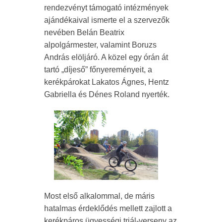
rendezvényt támogató intézmények
ajándékaival ismerte el a szervezők
nevében Belán Beatrix
alpolgármester, valamint Boruzs
András elöljáró. A közel egy órán át
tartó „díjeső” főnyereményeit, a
kerékpárokat Lakatos Ágnes, Hentz
Gabriella és Dénes Roland nyerték.
Most első alkalommal, de máris
hatalmas érdeklődés mellett zajlott a
kerékpáros ügyességi triál-verseny az