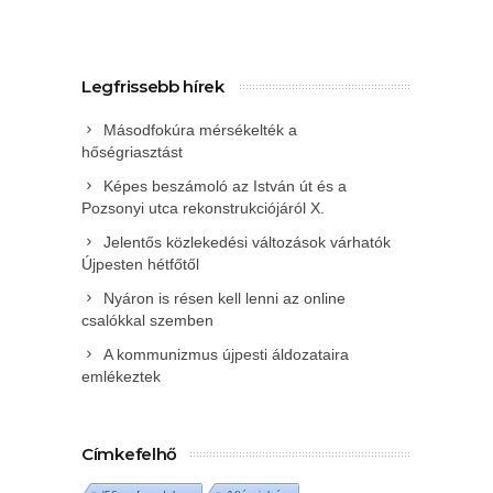
Legfrissebb hírek
Másodfokúra mérsékelték a
hőségriasztást
Képes beszámoló az István út és a
Pozsonyi utca rekonstrukciójáról X.
Jelentős közlekedési változások várhatók
Újpesten hétfőtől
Nyáron is résen kell lenni az online
csalókkal szemben
A kommunizmus újpesti áldozataira
emlékeztek
Címkefelhő