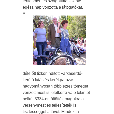
térítésmentes szolgáltatás szinte
egész nap vonzotta a látogatókat.
A
délelőtt tízkor indított Farkaserdő-
kerülő futás és kerékpározás
hagyományosan több ezres tömeget
vonzott most is: életkorra való tekintet
nélkül 3334-en öltötték magukra a
versenymezt és teljesítették is
tisztességgel a távot. Mindezt a